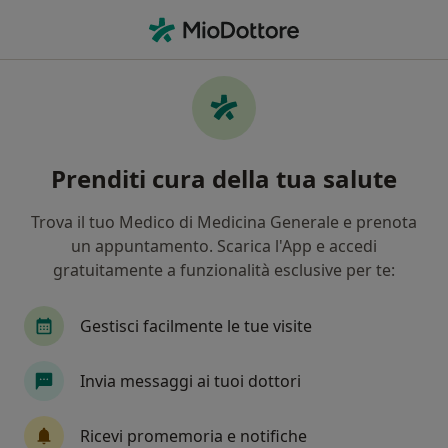
Men
Tumore Cerebrale • Torino, TO
Filters
• 1
Assicurazione
Map
Specialisti in trattamento Tumore cerebrale
Prenditi cura della tua salute
a Torino
In che modo ordiniamo i risultati
Trova il tuo Medico di Medicina Generale e prenota
un appuntamento. Scarica l'App e accedi
gratuitamente a funzionalità esclusive per te:
Che specializzazione stai cercando?
Neurochirurgo
Chirurgo vertebrale
Ortop
Gestisci facilmente le tue visite
Invia messaggi ai tuoi dottori
Ricevi promemoria e notifiche