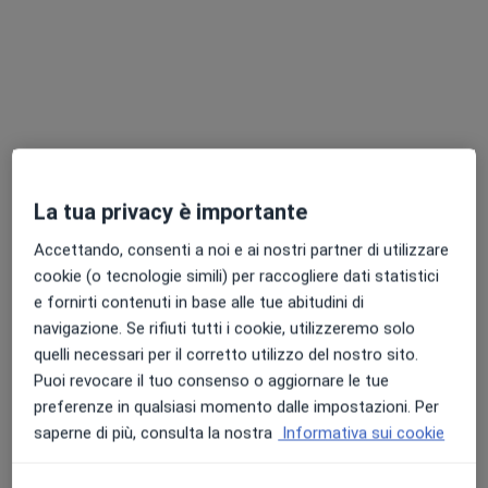
Dott.ssa Federica Penner
·
Altro
La tua privacy è importante
Neurochirurga
133 recensioni
Accettando, consenti a noi e ai nostri partner di utilizzare
cookie (o tecnologie simili) per raccogliere dati statistici
Indirizzo 1
Indirizzo 2
Online
e fornirti contenuti in base alle tue abitudini di
navigazione. Se rifiuti tutti i cookie, utilizzeremo solo
Via Giorgio Bidone 31, Torino
•
Mappa
quelli necessari per il corretto utilizzo del nostro sito.
Clinica Sedes Sapientiae
Puoi revocare il tuo consenso o aggiornare le tue
preferenze in qualsiasi momento dalle impostazioni. Per
Prima visita neurochirurgica
150 €
saperne di più, consulta la nostra
Informativa sui cookie
Questo dottore non ha ancora attivato le prenotazioni online presso questo indirizzo.