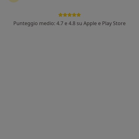
Punteggio medio: 4.7 e 4.8 su Apple e Play Store
Dott. Mario Allevi
·
Altro
Neurochirurgo
52 recensioni
Indirizzo 1
Indirizzo 2
Indirizzo 3
Via Benvenuto Cellini, 5, Torino
•
Mappa
Clinica Cellini
Prima visita neurochirurgica
150 €
Questo dottore non ha ancora attivato le prenotazioni online presso questo indirizzo.
Chiedi di attivare le prenotazioni online