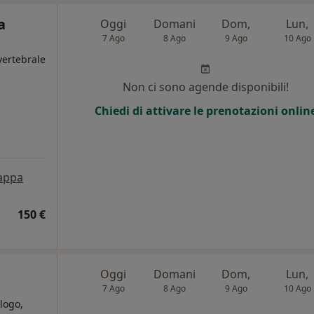
a
Oggi
Domani
Dom,
Lun,
7 Ago
8 Ago
9 Ago
10 Ago
vertebrale
Non ci sono agende disponibili!
Chiedi di attivare le prenotazioni onlin
appa
150 €
Oggi
Domani
Dom,
Lun,
7 Ago
8 Ago
9 Ago
10 Ago
logo,