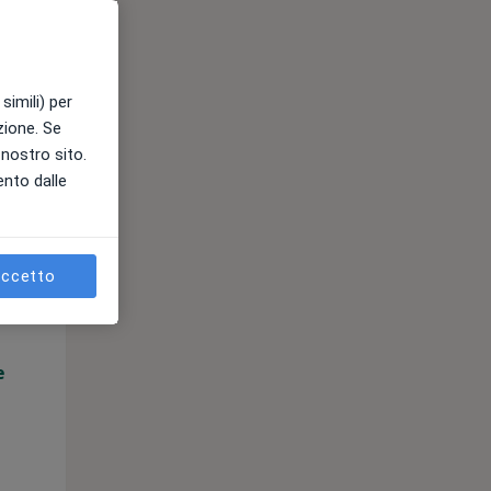
simili) per
azione. Se
l nostro sito.
ento dalle
Mar,
Mer,
Gio,
11 Ago
12 Ago
13 Ago
ccetto
e