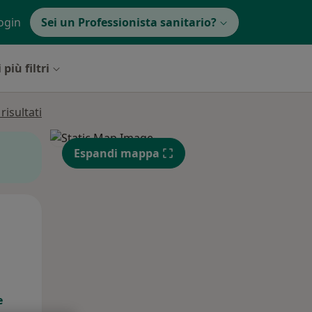
ogin
Sei un Professionista sanitario?
 più filtri
isultati
Espandi mappa
Mar,
Mer,
Gio,
11 Ago
12 Ago
13 Ago
e