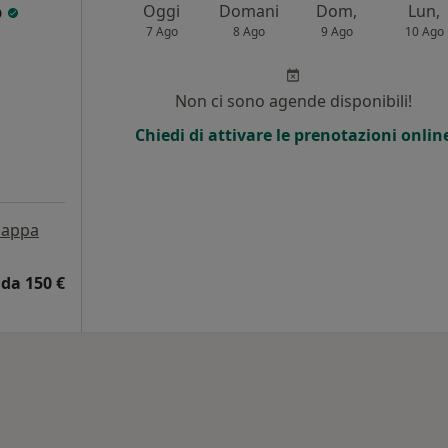
o
Oggi
Domani
Dom,
Lun,
7 Ago
8 Ago
9 Ago
10 Ago
Non ci sono agende disponibili!
Chiedi di attivare le prenotazioni onlin
appa
da 150 €