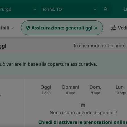
azione, medico, struttura
es: Roma
L
ibili
Assicurazione:
generali ggl
Vedi
ggl
In che modo ordiniamo i r
può variare in base alla copertura assicurativa.
Oggi
Domani
Dom,
Lun,
7 Ago
8 Ago
9 Ago
10 Ago
i
Non ci sono agende disponibili!
Chiedi di attivare le prenotazioni onlin