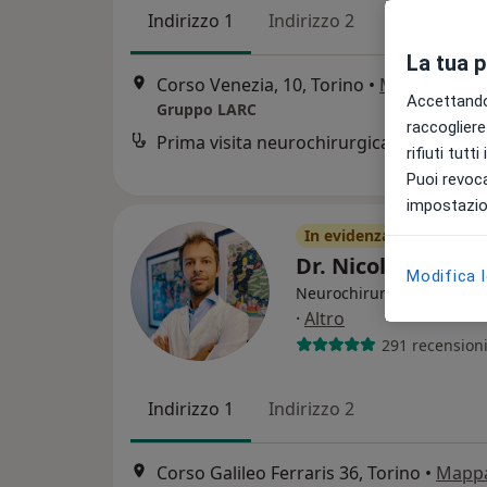
Indirizzo 1
Indirizzo 2
Indirizzo 3
La tua 
Corso Venezia, 10, Torino
•
Mappa
Accettando,
Gruppo LARC
raccogliere 
Prima visita neurochirurgica
rifiuti tutt
Puoi revoca
impostazion
In evidenza
Dr. Nicola Maren
Modifica 
Neurochirurgo, Chirurgo 
·
Altro
291 recension
Indirizzo 1
Indirizzo 2
Corso Galileo Ferraris 36, Torino
•
Mapp