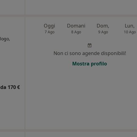
Oggi
Domani
Dom,
Lun,
7 Ago
8 Ago
9 Ago
10 Ago
logo,
Non ci sono agende disponibili!
i
Mostra profilo
da 170 €