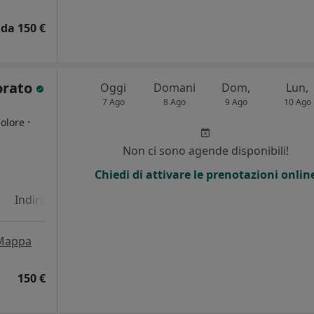
da 150 €
orato
Oggi
Domani
Dom,
Lun,
7 Ago
8 Ago
9 Ago
10 Ago
·
dolore
Non ci sono agende disponibili!
Chiedi di attivare le prenotazioni onlin
Indirizzo 4
Indirizzo 5
Indirizzo 6
Mappa
150 €