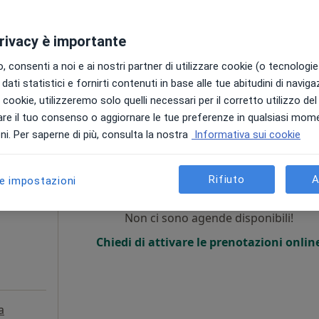
privacy è importante
 consenti a noi e ai nostri partner di utilizzare cookie (o tecnologie 
dati statistici e fornirti contenuti in base alle tue abitudini di navig
da 170 €
i i cookie, utilizzeremo solo quelli necessari per il corretto utilizzo de
re il tuo consenso o aggiornare le tue preferenze in qualsiasi mom
i. Per saperne di più, consulta la nostra
Informativa sui cookie
Oggi
Domani
Dom,
Lun,
7 Ago
8 Ago
9 Ago
10 Ago
go
Rifiuto
A
le impostazioni
vertebrale
Non ci sono agende disponibili!
i
Chiedi di attivare le prenotazioni onlin
a