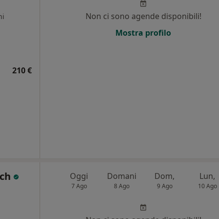
Non ci sono agende disponibili!
ni
Mostra profilo
210 €
ech
Oggi
Domani
Dom,
Lun,
7 Ago
8 Ago
9 Ago
10 Ago