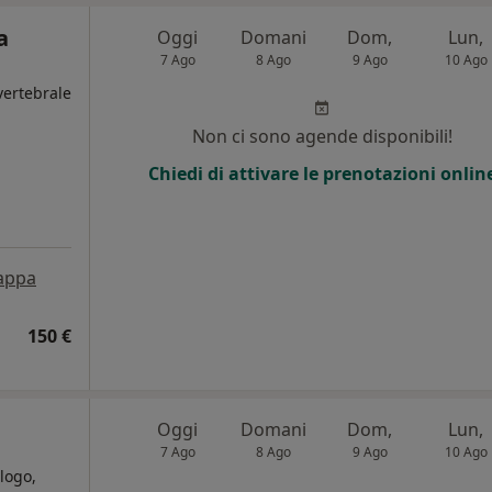
a
Oggi
Domani
Dom,
Lun,
7 Ago
8 Ago
9 Ago
10 Ago
vertebrale
Non ci sono agende disponibili!
Chiedi di attivare le prenotazioni onlin
appa
150 €
Oggi
Domani
Dom,
Lun,
7 Ago
8 Ago
9 Ago
10 Ago
logo,