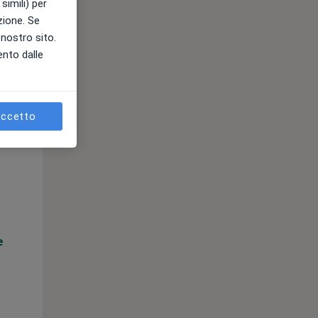
simili) per
azione. Se
l nostro sito.
ento dalle
ccetto
Mar,
Mer,
Gio,
11 Ago
12 Ago
13 Ago
e