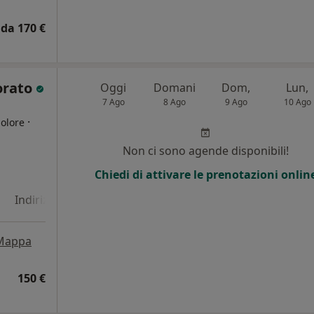
da 170 €
orato
Oggi
Domani
Dom,
Lun,
7 Ago
8 Ago
9 Ago
10 Ago
·
dolore
Non ci sono agende disponibili!
Chiedi di attivare le prenotazioni onlin
Indirizzo 4
Indirizzo 5
Indirizzo 6
Mappa
150 €