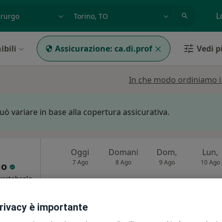
azione, medico, struttura
es: Roma
L
ibili
Assicurazione:
ca.di.prof
Vedi pi
In che modo ordiniamo i r
può variare in base alla copertura assicurativa.
Oggi
Domani
Dom,
Lun,
7 Ago
8 Ago
9 Ago
10 Ago
go
vertebrale
Non ci sono agende disponibili!
i
privacy è importante
Chiedi di attivare le prenotazioni onlin