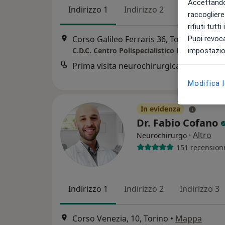
Accettando,
Indirizzo 1
Indirizzo 2
raccogliere 
rifiuti tutt
Corso Galileo Ferraris 36, Torino
•
Mapp
Puoi revoca
C.D.C. Centro Polispecialistico Privato
impostazion
Prima visita neurochirurgica
Modifica 
In evidenza
Dr. Fabio Cofano
·
Altro
Neurochirurgo
151 recension
Indirizzo 1
Indirizzo 2
Indirizzo 3
Corso Venezia, 10, Torino
•
Mappa