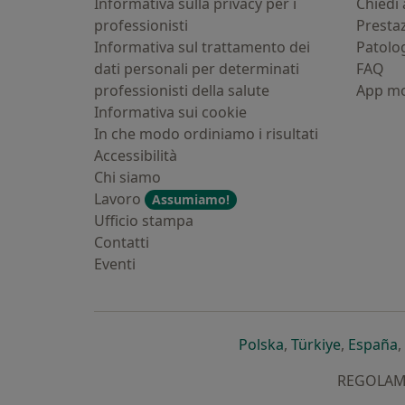
Informativa sulla privacy per i
Chiedi 
professionisti
Presta
Informativa sul trattamento dei
Patolo
dati personali per determinati
FAQ
professionisti della salute
App mo
Informativa sui cookie
In che modo ordiniamo i risultati
Accessibilità
Chi siamo
Lavoro
Assumiamo!
Ufficio stampa
Contatti
Eventi
si apre in una nu
si apre i
s
Polska
,
Türkiye
,
España
,
REGOLAMEN