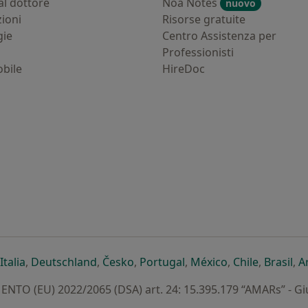
al dottore
Noa Notes
nuovo
zioni
Risorse gratuite
gie
Centro Assistenza per
Professionisti
bile
HireDoc
ova scheda
n una nuova scheda
i apre in una nuova scheda
si apre in una nuova scheda
si apre in una nuova scheda
si apre in una nuova scheda
si apre in una nuova sc
si apre in una 
si apre i
si 
Italia
,
Deutschland
,
Česko
,
Portugal
,
México
,
Chile
,
Brasil
,
A
TO (EU) 2022/2065 (DSA) art. 24: 15.395.179 “AMARs” - G