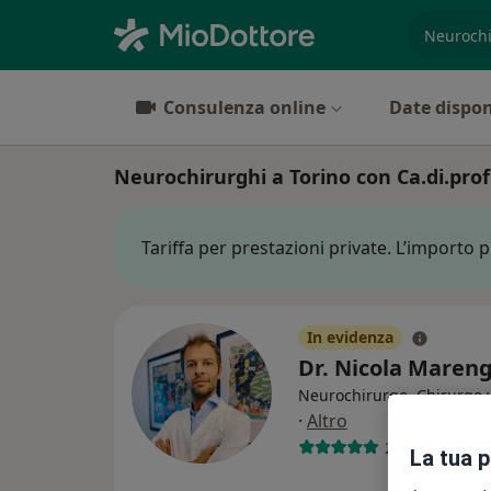
es. prest
Consulenza online
Date dispon
Neurochirurghi a Torino con Ca.di.prof
Tariffa per prestazioni private. L’importo 
In evidenza
Dr. Nicola Maren
Neurochirurgo, Chirurgo 
·
Altro
292 recension
La tua 