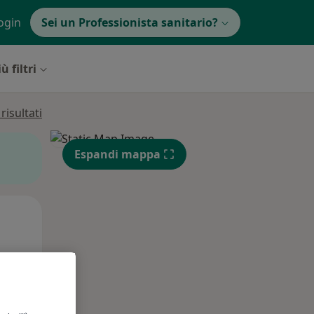
ogin
Sei un Professionista sanitario?
ù filtri
isultati
Espandi mappa
Mar,
Mer,
Gio,
11 Ago
12 Ago
13 Ago
e