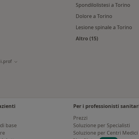
Spondilolistesi a Torino
Dolore a Torino
Lesione spinale a Torino
Altro (15)
i con Ca.di.prof
Altro nella categoria:
i.prof
ittà
Cambia città
azienti
Per i professionisti sanitar
i
Prezzi
di base
Soluzione per Specialisti
ure
Soluzione per Centri Medici