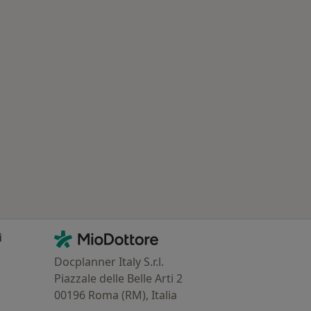
 Principali patologie trattate
Contatti
MioDottore - Homepage
i
Docplanner Italy S.r.l.
Piazzale delle Belle Arti 2
00196 Roma (RM), Italia