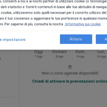
 consenti a noi e ai nostri partner di utilizzare cookie (o tecnologie 
dati statistici e fornirti contenuti in base alle tue abitudini di navig
i i cookie, utilizzeremo solo quelli necessari per il corretto utilizzo de
a
re il tuo consenso o aggiornare le tue preferenze in qualsiasi mom
i. Per saperne di più, consulta la nostra
Informativa sui cookie
da 150 €
Rifiuto
A
le impostazioni
Oggi
Domani
Dom,
Lun,
7 Ago
8 Ago
9 Ago
10 Ago
i
Non ci sono agende disponibili!
Chiedi di attivare le prenotazioni onlin