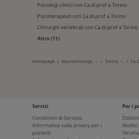
Psicologi clinici con Ca.di.prof a Torino
Psicoterapeuti con Ca.di.prof a Torino
Chirurghi vertebrali con Ca.di.prof a Torino
Altro (11)
Altro nella categoria: Altri specialist
Homepage
Neurochirurgo
Torino
Ca.d
Cambia città
Cambia c
Servizi
Per i p
Condizioni di Servizio
Dottor
Informativa sulla privacy per i
Medici 
pazienti
Strutt