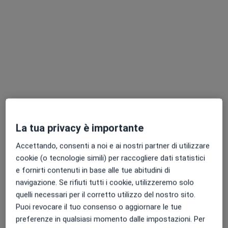
Nuovo profilo su MioDottore
Dott.ssa Ilenia Gravina
·
Altro
Nefrologa
5 recensioni
La tua privacy è importante
Indirizzo
Online
Accettando, consenti a noi e ai nostri partner di utilizzare
cookie (o tecnologie simili) per raccogliere dati statistici
Via Vito Nicola Melorio, 50, Santa Maria Capua Vetere
•
Mappa
e fornirti contenuti in base alle tue abitudini di
Ospedale San Giuseppe Melorio
navigazione. Se rifiuti tutti i cookie, utilizzeremo solo
Visita Nefrologica
80 €
quelli necessari per il corretto utilizzo del nostro sito.
Questo dottore non ha ancora attivato le prenotazioni online presso questo indirizzo.
Puoi revocare il tuo consenso o aggiornare le tue
preferenze in qualsiasi momento dalle impostazioni. Per
Chiedi di attivare le prenotazioni online