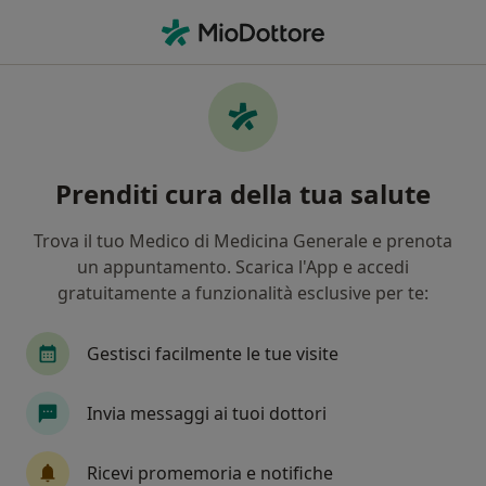
Men
Nefrologo • Caserta, CE
Filters
Assicurazione
Mappa
Nefrologi a Caserta. Prenota online la tua
Prenditi cura della tua salute
visita
In che modo ordiniamo i risultati
Trova il tuo Medico di Medicina Generale e prenota
un appuntamento. Scarica l'App e accedi
gratuitamente a funzionalità esclusive per te:
Gestisci facilmente le tue visite
Invia messaggi ai tuoi dottori
Dr. Valerio Bertino
Ricevi promemoria e notifiche
·
Altro
Nefrologo, Ecografista