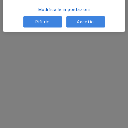
Questo dottore non ha ancora attivato le prenotazioni online presso questo indirizzo.
Modifica le impostazioni
Chiedi di attivare le prenotazioni online
Rifiuto
Accetto
Dr. Valerio Bertino
·
Altro
Nefrologo, Ecografista
149 recensioni
Indirizzo 1
Indirizzo 2
Indirizzo 3
Indirizzo 4