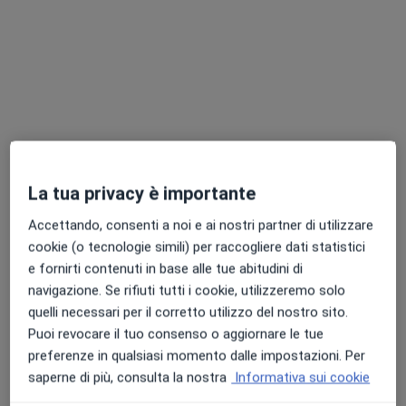
Afragola, NA, in aree vicine alla tua ricerca.
La tua privacy è importante
Dott. Alessandro Cerrone
Accettando, consenti a noi e ai nostri partner di utilizzare
Nefrologo, Ecografista
cookie (o tecnologie simili) per raccogliere dati statistici
130 recensioni
e fornirti contenuti in base alle tue abitudini di
navigazione. Se rifiuti tutti i cookie, utilizzeremo solo
Indirizzo 1
Indirizzo 2
Online
quelli necessari per il corretto utilizzo del nostro sito.
Puoi revocare il tuo consenso o aggiornare le tue
Via Annella di Massimo, 39, Napoli
•
Mappa
preferenze in qualsiasi momento dalle impostazioni. Per
NEPHROCARE VOMERO
saperne di più, consulta la nostra
Informativa sui cookie
Visita Nefrologica
100 €