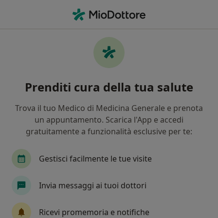
Men
Nefrologo • Afragola, NA
Filters
Mappa
Nefrologi a Afragola. Prenota online la tua
Prenditi cura della tua salute
visita
In che modo ordiniamo i risultati
Trova il tuo Medico di Medicina Generale e prenota
un appuntamento. Scarica l'App e accedi
gratuitamente a funzionalità esclusive per te:
Gestisci facilmente le tue visite
Invia messaggi ai tuoi dottori
Dott.ssa Eliana Rotaia
Ricevi promemoria e notifiche
Nefrologa