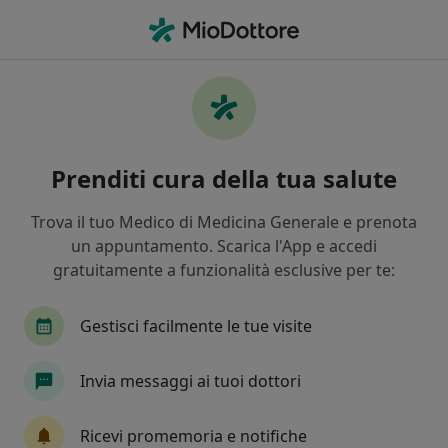
Men
Nefrologo • Cardito, NA
Filters
Mappa
Nefrologi a Cardito. Prenota online la tua
Prenditi cura della tua salute
visita
In che modo ordiniamo i risultati
Trova il tuo Medico di Medicina Generale e prenota
un appuntamento. Scarica l'App e accedi
gratuitamente a funzionalità esclusive per te:
Gestisci facilmente le tue visite
Invia messaggi ai tuoi dottori
Dott.ssa Eliana Rotaia
Ricevi promemoria e notifiche
Nefrologa