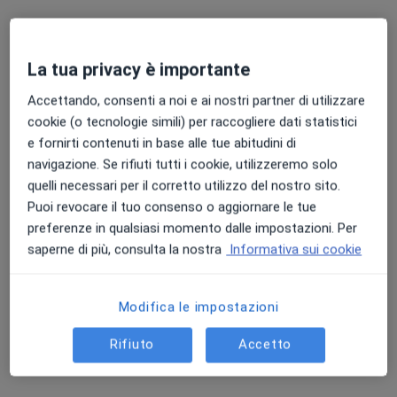
Cardito, NA, in aree vicine alla tua ricerca.
La tua privacy è importante
Accettando, consenti a noi e ai nostri partner di utilizzare
cookie (o tecnologie simili) per raccogliere dati statistici
e fornirti contenuti in base alle tue abitudini di
navigazione. Se rifiuti tutti i cookie, utilizzeremo solo
quelli necessari per il corretto utilizzo del nostro sito.
Dott. Maurizio Montaniero
Puoi revocare il tuo consenso o aggiornare le tue
·
Altro
Nefrologo, Ecografista, Internista
preferenze in qualsiasi momento dalle impostazioni. Per
1 recensione
saperne di più, consulta la nostra
Informativa sui cookie
Nefrologo-Internista-Ecografia internista
Medico-Chirurgo specialista in Nefrologia
Modifica le impostazioni
Serietà, Disponibilità, Empatia, Competenza
Rifiuto
Accetto
Via Aniello Falcone 3, Casavatore
•
Mappa
Studio Dr. Montaniero