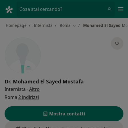
Men
Cosa stai cercando?
Homepage
Internista
Roma
Mohamed El Sayed Mo
Cambia città
Dr.
Mohamed El Sayed Mostafa
sulle specializzazioni
Internista
·
Altro
Roma
2 indirizzi
Mostra contatti