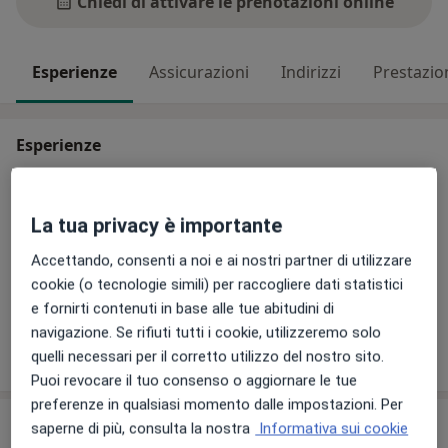
Chiedi di attivare le prenotazioni online
Esperienze
Assicurazioni
Indirizzi
Prestazio
Esperienze
Il Dottor Mostafa Mohamed El Sayed nasce a Mansura,
in Egitto, il 1 luglio 1949. Per poter studiare si
La tua privacy è importante
trasferisce a Roma e consegue la laurea in Medicina e
Chirurgia presso l'Università "LA SAPIENZA" il 17
Accettando, consenti a noi e ai nostri partner di utilizzare
giugno 1983. Iscritto all'albo dei medici chilurghi della
cookie (o tecnologie simili) per raccogliere dati statistici
provincia di Roma con il n. 34617 e a quello degli
e fornirti contenuti in base alle tue abitudini di
odontoiatri con il n. 752, attualmente esercita la
navigazione. Se rifiuti tutti i cookie, utilizzeremo solo
Su di me
professione di Medico di base nel suo studio di Via
Altro
quelli necessari per il corretto utilizzo del nostro sito.
Adriano Cecioni, 27 a Roma. Viene abilitato alla
Puoi revocare il tuo consenso o aggiornare le tue
professione nella sessione di febbraio 1983.
preferenze in qualsiasi momento dalle impostazioni. Per
Convenzioni assicurative non attive
saperne di più, consulta la nostra
Informativa sui cookie