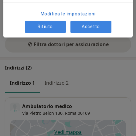
Questo dottore accetta solo pazienti privati. Verrà
richiesto un pagamento da parte tua per la
Modifica le impostazioni
prestazione o puoi ricercare un altro dottore che
abbia una convenzione con la tua assicurazione
Rifiuto
Accetto
Filtra dottori per assicurazione
Indirizzi (2)
Indirizzo 1
Indirizzo 2
Ambulatorio medico
Via Pietro Belon 130,
Roma
00169
Vedi mappa
si apre in una nuova scheda