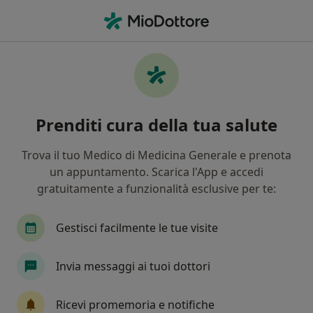
Men
Inter Partner Assistance • Milano, MI
Filters
Assicurazione:
inter partner 
Specialisti a Milano con Inter partner
Prenditi cura della tua salute
assistance
In che modo ordiniamo i risultati
Trova il tuo Medico di Medicina Generale e prenota
un appuntamento. Scarica l'App e accedi
gratuitamente a funzionalità esclusive per te:
Che specializzazione stai cercando?
Ortopedico
Chirurgo generale
Proctologo
Gestisci facilmente le tue visite
Invia messaggi ai tuoi dottori
Tariffa per prestazioni private. L’importo può variare
in base alla copertura assicurativa.
Ricevi promemoria e notifiche