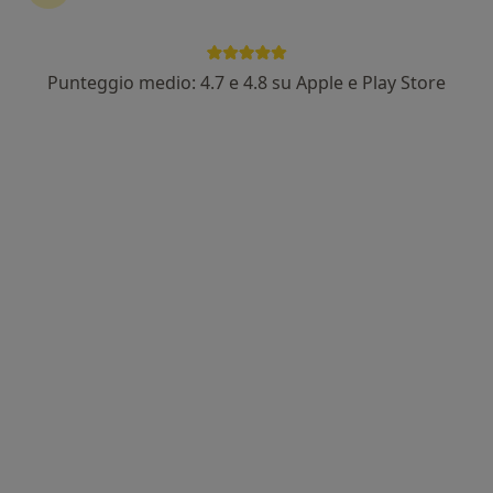
Punteggio medio: 4.7 e 4.8 su Apple e Play Store
Dr. Francesco M. San Filippo
·
Altro
Chirurgo vascolare, Angiologo
4 recensioni
Indirizzo 1
Indirizzo 2
Via Buonarroti 48, Milano
•
Mappa
Casa di Cura Columbus
Prima visita angiologica
150 €