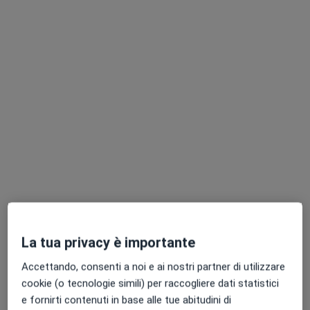
Questo dottore non ha ancora attivato le prenotazioni online presso questo indirizzo.
Chiedi di attivare le prenotazioni online
Dott.ssa Elisa Re
·
Altro
Psicologa, Psicoterapeuta, Psicologa clinica
La tua privacy è importante
26 recensioni
Accettando, consenti a noi e ai nostri partner di utilizzare
Via Zara 23A, Rho
•
Mappa
cookie (o tecnologie simili) per raccogliere dati statistici
Studio privato Dott.ssa Elisa Re
e fornirti contenuti in base alle tue abitudini di
Psicoterapia
da 60 €