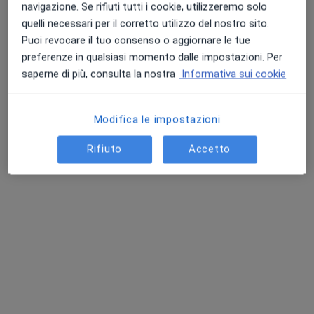
navigazione. Se rifiuti tutti i cookie, utilizzeremo solo
Questo dottore non ha ancora attivato le prenotazioni online presso questo indirizzo.
quelli necessari per il corretto utilizzo del nostro sito.
Puoi revocare il tuo consenso o aggiornare le tue
Chiedi di attivare le prenotazioni online
preferenze in qualsiasi momento dalle impostazioni. Per
saperne di più, consulta la nostra
Informativa sui cookie
Modifica le impostazioni
Rifiuto
Accetto
Dott.ssa Anna Crepaldi
·
Altro
Oculista
7 recensioni
Via Ottorino Respighi 2, Milano
•
Mappa
Punto RAF - Respighi
Visita oculistica
189 €