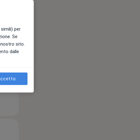
Gio,
Ven,
Sab,
13 Ago
14 Ago
15 Ago
simili) per
azione. Se
l nostro sito.
ento dalle
e
ccetto
Gio,
Ven,
Sab,
13 Ago
14 Ago
15 Ago