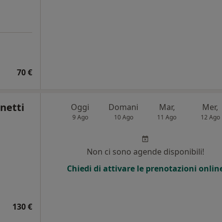
70 €
netti
Oggi
Domani
Mar,
Mer,
9 Ago
10 Ago
11 Ago
12 Ago
Non ci sono agende disponibili!
Chiedi di attivare le prenotazioni onlin
130 €