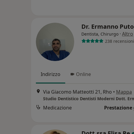
Dr. Ermanno Puto
·
Altro
Dentista, Chirurgo
238 recension
Indirizzo
Online
Via Giacomo Matteotti 21, Rho
•
Mappa
Medicazione
Prestazione 
Dott.ssa Elisa Re