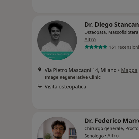
Dr. Diego Stancan
Osteopata, Massofisiotera
Altro
161 recension
Via Pietro Mascagni 14, Milano
•
Mappa
Image Regenerative Clinic
Visita osteopatica
Dr. Federico Mar
Chirurgo generale, Procto
·
Altro
Senologo