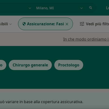
azione, medico, struttura
es: Roma
L
ibili
Assicurazione:
Fasi
Vedi più filt
In che modo ordiniamo i r
go
Chirurgo generale
Proctologo
può variare in base alla copertura assicurativa.