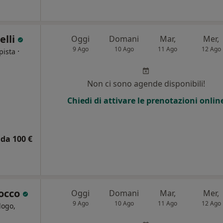
elli
Oggi
Domani
Mar,
Mer,
9 Ago
10 Ago
11 Ago
12 Ago
·
pista
i
Non ci sono agende disponibili!
Chiedi di attivare le prenotazioni onlin
da 100 €
rocco
Oggi
Domani
Mar,
Mer,
9 Ago
10 Ago
11 Ago
12 Ago
logo,