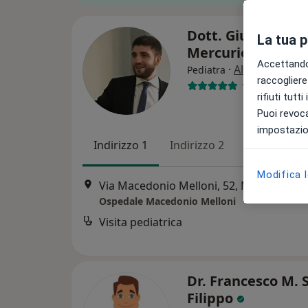
Dott. Giuseppe
La tua 
Mercurio
Accettando,
·
Altro
Pediatra
raccogliere 
158 recension
rifiuti tutt
Puoi revoca
impostazion
Indirizzo 1
Indirizzo 2
Indirizzo 3
Modifica 
Via Macedonio Melloni, 52, Milano
•
Map
Ospedale Macedonio Melloni
Visita pediatrica
Dr. Francesco M. 
Filippo