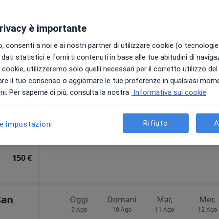
Oggi
Domani
Mar,
Mer,
privacy è importante
9 Ago
10 Ago
11 Ago
12 Ago
 consenti a noi e ai nostri partner di utilizzare cookie (o tecnologie 
dati statistici e fornirti contenuti in base alle tue abitudini di navig
i
Non ci sono agende disponibili!
i i cookie, utilizzeremo solo quelli necessari per il corretto utilizzo de
re il tuo consenso o aggiornare le tue preferenze in qualsiasi mom
Chiedi di attivare le prenotazioni onlin
i. Per saperne di più, consulta la nostra
Informativa sui cookie
Indirizzo 4
Indirizzo 5
Rifiuto
A
le impostazioni
pa
150 €
San
Oggi
Domani
Mar,
Mer,
9 Ago
10 Ago
11 Ago
12 Ago