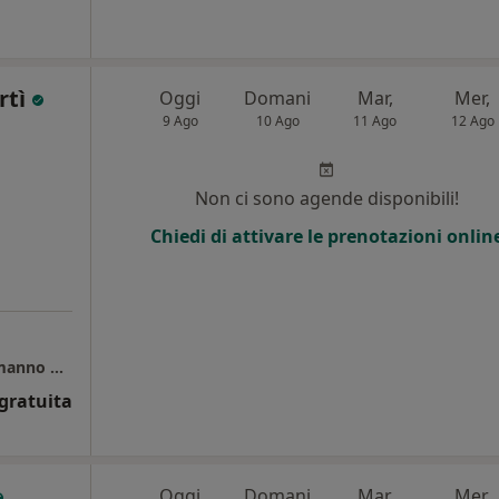
rtì
Oggi
Domani
Mar,
Mer,
9 Ago
10 Ago
11 Ago
12 Ago
i
Non ci sono agende disponibili!
Chiedi di attivare le prenotazioni onlin
Studio Dentistico Dentisti Moderni Dott. Ermanno Putortì
gratuita
Oggi
Domani
Mar,
Mer,