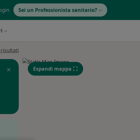
ogin
Sei un Professionista sanitario?
ri
isultati
Espandi mappa