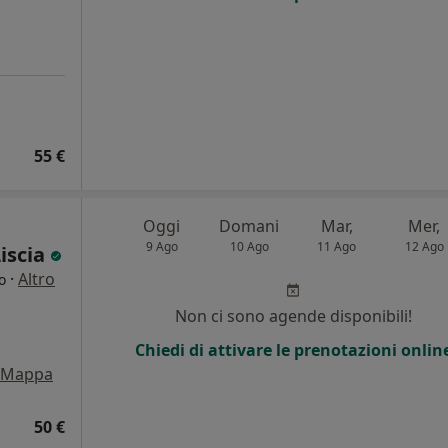
55 €
Oggi
Domani
Mar,
Mer,
9 Ago
10 Ago
11 Ago
12 Ago
Liscia
·
Altro
o
Non ci sono agende disponibili!
Chiedi di attivare le prenotazioni onlin
Mappa
50 €