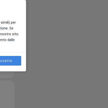
Mer,
Gio,
Ven,
12 Ago
13 Ago
14 Ago
simili) per
azione. Se
l nostro sito.
ento dalle
e
ccetto
Mer,
Gio,
Ven,
12 Ago
13 Ago
14 Ago