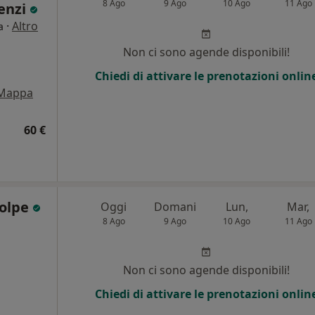
8 Ago
9 Ago
10 Ago
11 Ago
uenzi
·
Altro
a
Non ci sono agende disponibili!
Chiedi di attivare le prenotazioni onlin
Mappa
60 €
Volpe
Oggi
Domani
Lun,
Mar,
8 Ago
9 Ago
10 Ago
11 Ago
Non ci sono agende disponibili!
Chiedi di attivare le prenotazioni onlin