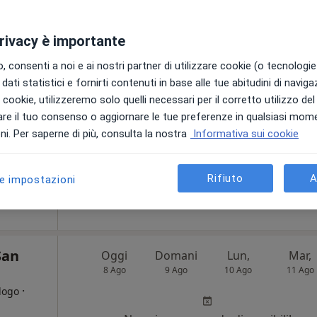
Oggi
Domani
Lun,
Mar,
privacy è importante
8 Ago
9 Ago
10 Ago
11 Ago
Liscia
 consenti a noi e ai nostri partner di utilizzare cookie (o tecnologie 
·
Altro
o
dati statistici e fornirti contenuti in base alle tue abitudini di navig
Non ci sono agende disponibili!
i i cookie, utilizzeremo solo quelli necessari per il corretto utilizzo de
re il tuo consenso o aggiornare le tue preferenze in qualsiasi mom
Chiedi di attivare le prenotazioni onlin
i. Per saperne di più, consulta la nostra
Informativa sui cookie
Mappa
50 €
Rifiuto
A
le impostazioni
San
Oggi
Domani
Lun,
Mar,
8 Ago
9 Ago
10 Ago
11 Ago
·
logo