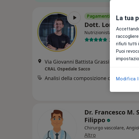
Pagamenti online
La tua 
Dott. Lorenzo Di 
Accettando,
Nutrizionista, Chinesiolog
raccogliere 
24 recensioni
rifiuti tutt
Puoi revoca
impostazion
Via Giovanni Battista Grassi 66, Milano
•
CRAL Ospedale Sacco
Analisi della composizione corporea
Modifica 
Dr. Francesco M. 
Filippo
Chirurgo vascolare, Angio
Altro