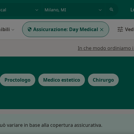
azione, medico, struttura
es: Roma
L
ibili
Assicurazione:
Day Medical
Vedi
In che modo ordiniamo i r
Proctologo
Medico estetico
Chirurgo
può variare in base alla copertura assicurativa.