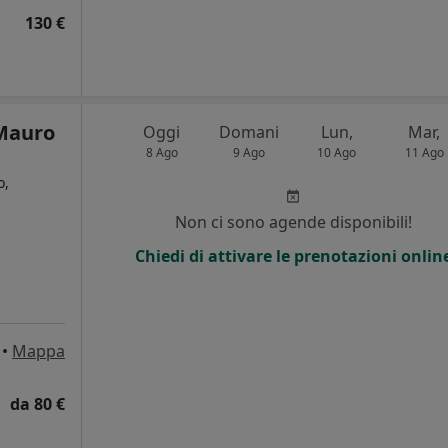
130 €
 Mauro
Oggi
Domani
Lun,
Mar,
8 Ago
9 Ago
10 Ago
11 Ago
o,
Non ci sono agende disponibili!
i
Chiedi di attivare le prenotazioni onlin
•
Mappa
da 80 €