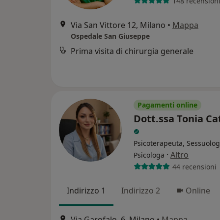
148 recension
Via San Vittore 12, Milano
•
Mappa
Ospedale San Giuseppe
Prima visita di chirurgia generale
Pagamenti online
Dott.ssa Tonia C
Psicoterapeuta, Sessuolog
·
Altro
Psicologa
44 recensioni
Indirizzo 1
Indirizzo 2
Online
Via Garofalo, 6, Milano
•
Mappa