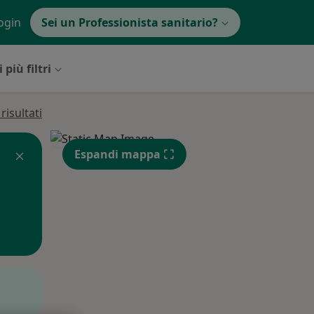
ogin
Sei un Professionista sanitario?
 più filtri
isultati
Espandi mappa