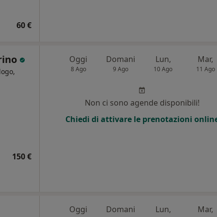
60 €
rino
Oggi
Domani
Lun,
Mar,
8 Ago
9 Ago
10 Ago
11 Ago
logo,
i
Non ci sono agende disponibili!
Chiedi di attivare le prenotazioni onlin
150 €
Oggi
Domani
Lun,
Mar,