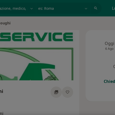
azione, medico, struttura
es: Roma
L
doughi
Oggi
6 Ago
Chied
hi
cializzazioni
ni