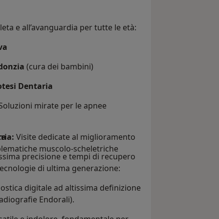
ta e all’avanguardia per tutte le età:
va
donzia
(cura dei bambini)
otesi Dentaria
Soluzioni mirate per le apnee
ra
ria:
Visite dedicate al miglioramento
oblematiche muscolo-scheletriche
massima precisione e tempi di recupero
tecnologie di ultima generazione:
stica digitale ad altissima definizione
adiografie Endorali).
atile e indolore, fondamentale per