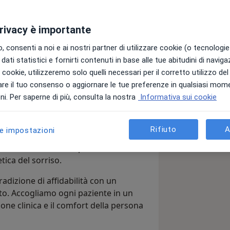
privacy è importante
Invia messaggio
 consenti a noi e ai nostri partner di utilizzare cookie (o tecnologie 
dati statistici e fornirti contenuti in base alle tue abitudini di navig
Assicurazioni
Recensioni (194)
i i cookie, utilizzeremo solo quelli necessari per il corretto utilizzo de
re il tuo consenso o aggiornare le tue preferenze in qualsiasi mom
i. Per saperne di più, consulta la nostra
Informativa sui cookie
Rifiuto
A
le impostazioni
punto di riferimento per chi cerca
etica del sorriso.
dizione di affidabilità con un
o. Accogliamo ogni paziente in un
one clinica e il comfort della persona