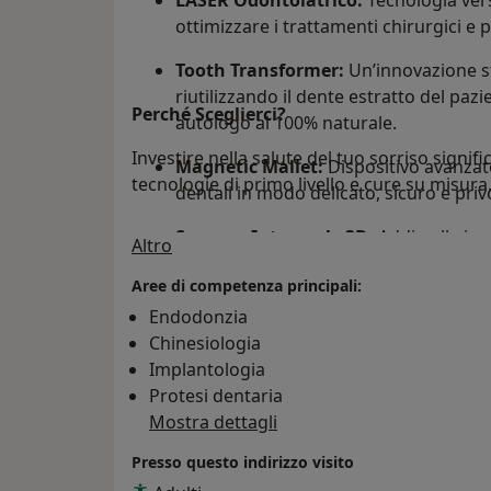
ottimizzare i trattamenti chirurgici e 
Tooth Transformer:
Un’innovazione st
riutilizzando il dente estratto del pa
Perché Sceglierci?
autologo al 100% naturale.
Investire nella salute del tuo sorriso signifi
Magnetic Mallet:
Dispositivo avanzat
tecnologie di primo livello e cure su misura
dentali in modo delicato, sicuro e priv
Scanner Intraorale 3D:
Addio alle imp
Su di me
Altro
Rileviamo l'impronta digitale delle tue
Aree di competenza principali:
massima accuratezza.
Endodonzia
PiezoSurgery:
Bisturi piezoelettrico p
Chinesiologia
interventi chirurgici ossei di altissima
Implantologia
Protesi dentaria
Mostra dettagli
Presso questo indirizzo visito