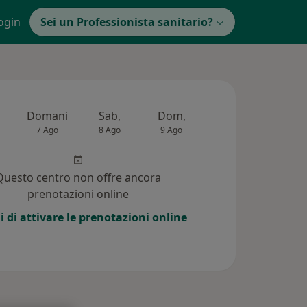
ogin
Sei un Professionista sanitario?
Domani
Sab,
Dom,
Lun,
Mar,
7 Ago
8 Ago
9 Ago
10 Ago
11 Ag
Questo centro non offre ancora
prenotazioni online
i di attivare le prenotazioni online