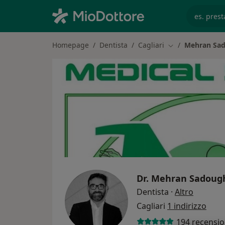
es. prest
Homepage
Dentista
Cagliari
Mehran Sa
Cambia città
Dr.
Mehran Sadoug
sulle spe
Dentista
·
Altro
Cagliari
1 indirizzo
194 recensio