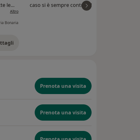
te le
caso si è sempre contraddistinto per visite e
Altro
A
iò che
spiegazioni dettagliate usando termini chiari e
toni pacati. Durante l’intervento è preciso e
ia Bonaria
L
informa pas...
ttagli
ll'esperienza
Prenota una visita
Prenota una visita
Prenota una visita