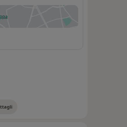
appa
 apre in una nuova scheda
ttagli
ll'indirizzo