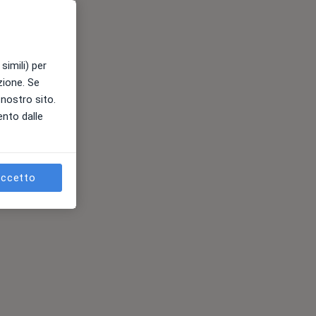
simili) per
azione. Se
l nostro sito.
ento dalle
ccetto