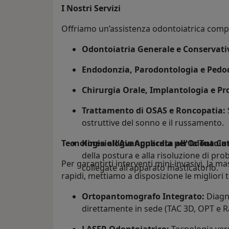
I Nostri Servizi
Offriamo un’assistenza odontoiatrica comple
Odontoiatria Generale e Conservati
Endodonzia, Parodontologia e Pedo
Chirurgia Orale, Implantologia e Pr
Trattamento di OSAS e Roncopatia:
ostruttive del sonno e il russamento.
Tecnologia all'Avanguardia per la Tua Cu
Kinesiologia Applicata all'Odontoiat
della postura e alla risoluzione di pr
Per garantirti interventi mini-invasivi, la 
collegate all'apparato masticatorio.
rapidi, mettiamo a disposizione le migliori 
Ortopantomografo Integrato:
Diagno
direttamente in sede (TAC 3D, OPT e R
LASER Odontoiatrico:
Tecnologia vers