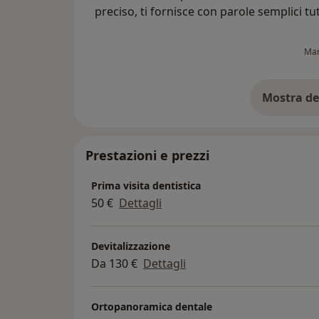
preciso, ti fornisce con parole semplici tut
spiegazioni sui tuoi problemi e su tutto c
fa. Ottimo e accogliente anche lo staff.
Mar
Mostra de
su
Prestazioni e prezzi
Prima visita dentistica
50 €
Dettagli
Devitalizzazione
Da 130 €
Dettagli
Ortopanoramica dentale