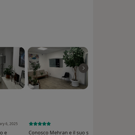
ary 6, 2025
May 14, 
to e
Conosco Mehran e il suo studio da anni. Nel m