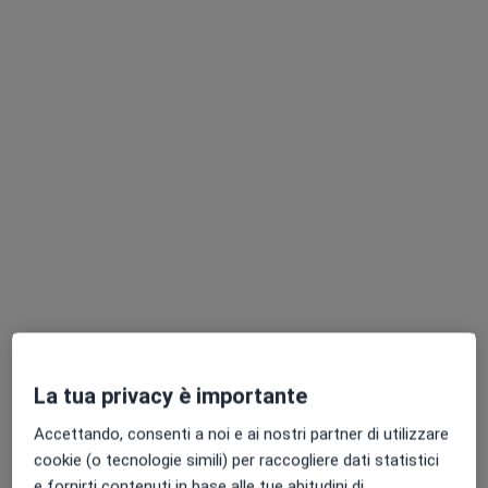
Dr. Giovanni Montesarchio
·
Altro
Medico estetico, Dermatologo, Venereologo
275 recensioni
Indirizzo 1
Indirizzo 2
Piazza Luigi Vanvitelli 12, Caserta
•
Mappa
La tua privacy è importante
Centro Qutanea
Accettando, consenti a noi e ai nostri partner di utilizzare
Consulenza di medicina estetica
Prestazione gratuita
cookie (o tecnologie simili) per raccogliere dati statistici
Questo dottore non ha ancora attivato le prenotazioni online presso questo indirizzo.
e fornirti contenuti in base alle tue abitudini di