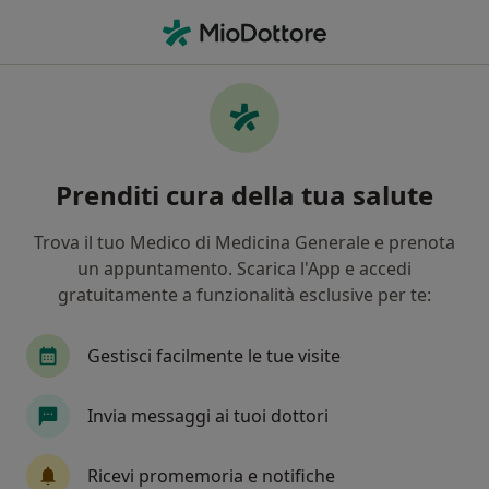
Men
Medico Estetico • Marcianise, CE
Filters
Assicurazione
Mappa
Medici estetici a Marcianise. Prenota online
Prenditi cura della tua salute
la tua visita
In che modo ordiniamo i risultati
Trova il tuo Medico di Medicina Generale e prenota
un appuntamento. Scarica l'App e accedi
gratuitamente a funzionalità esclusive per te:
Gestisci facilmente le tue visite
Invia messaggi ai tuoi dottori
Dr. Antonio Varriale
Ricevi promemoria e notifiche
·
Altro
Medico estetico, Dentista, Ortodontista