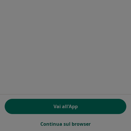
Al momento non ci sono posti disponibili. Tornate a
controllare più tardi per le nuove aperture.
Dr. Andrea Meoni
·
Altro
Medico estetico
151 recensioni
Via Santa Croce, 200, Caserta
•
Mappa
Rigenera Centro Medico
Vai all'App
Biorivitalizzazione
244 €
Questo dottore non ha ancora attivato le prenotazioni online presso questo indirizzo.
Continua sul browser