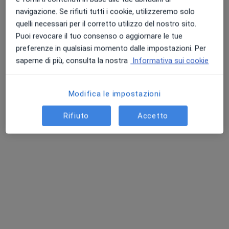
navigazione. Se rifiuti tutti i cookie, utilizzeremo solo
Chiedi di attivare le prenotazioni online
quelli necessari per il corretto utilizzo del nostro sito.
Puoi revocare il tuo consenso o aggiornare le tue
preferenze in qualsiasi momento dalle impostazioni. Per
saperne di più, consulta la nostra
Informativa sui cookie
Modifica le impostazioni
Rifiuto
Accetto
Dott. Pier Luigi Salzillo
·
Altro
Medico estetico, Ginecologo, Ecografista
483 recensioni
Indirizzo 1
Indirizzo 2
Via Giovanni Battista Novelli 102, Marcianise
•
Mappa
Studio di MARCIANISE