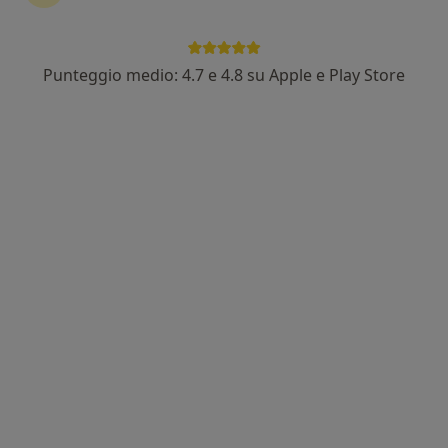
·
Altro
Medico di medicina generale, Medico dello sport
101 recensioni
Via Alessandro Manzoni 29f, Erice
•
Mappa
Punteggio medio: 4.7 e 4.8 su Apple e Play Store
Studio di Medicina dello Sport dott.Leonardo Mannone
Certificato medico sportivo agonistico
55 €
Questo dottore non ha ancora attivato le prenotazioni online presso questo indirizzo.
Chiedi di attivare le prenotazioni online
Dr. Antonio Vivona
·
Altro
Medico di medicina generale