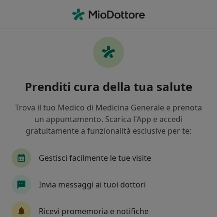
Men
Medico Di Medicina Generale • Valderice, TP
Filters
Mappa
Medici di medicina generale a Valderice
Prenditi cura della tua salute
In che modo ordiniamo i risultati
Trova il tuo Medico di Medicina Generale e prenota
un appuntamento. Scarica l'App e accedi
gratuitamente a funzionalità esclusive per te:
Gestisci facilmente le tue visite
Invia messaggi ai tuoi dottori
Pagamenti online
Dr. Leonardo Mannone
Ricevi promemoria e notifiche