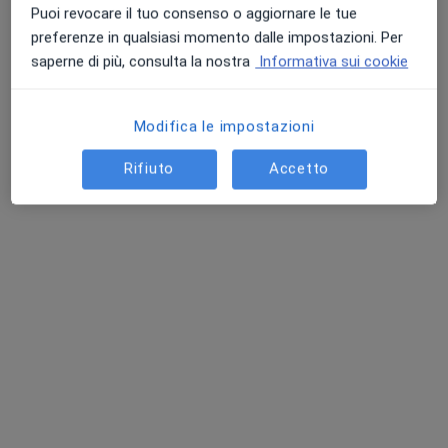
Puoi revocare il tuo consenso o aggiornare le tue
preferenze in qualsiasi momento dalle impostazioni. Per
Dott.ssa Giuseppina Colomba
saperne di più, consulta la nostra
Informativa sui cookie
Medico di medicina generale, Terapista del dolore
9 recensioni
Modifica le impostazioni
Indirizzo 1
Indirizzo 2
Rifiuto
Accetto
Piazza Principe Umberto 15, Buseto Palizzolo
•
Mappa
Studio Medico - BUSETO PALIZZOLO
Visita medica generica in CONVENZIONE
Prezzo non disponibile
Questo dottore non ha ancora attivato le prenotazioni online presso questo indirizzo.
Chiedi di attivare le prenotazioni online