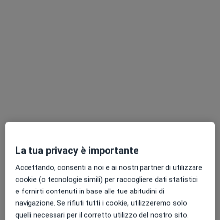
Dr. Giuseppe Damiano
Medico di medicina generale, Chirurgo generale,
·
Altro
Gastroenterologo
30 recensioni
Via Duchessa 2, Castellammare del Golfo
•
Mappa
Ambulatorio di Medicina Generale Dr Damiano Giuseppe
Visita di medicina generale
Prestazione gratuita
Questo dottore non ha ancora attivato le prenotazioni online presso questo indirizzo.
Chiedi di attivare le prenotazioni online
La tua privacy è importante
Accettando, consenti a noi e ai nostri partner di utilizzare
cookie (o tecnologie simili) per raccogliere dati statistici
e fornirti contenuti in base alle tue abitudini di
navigazione. Se rifiuti tutti i cookie, utilizzeremo solo
quelli necessari per il corretto utilizzo del nostro sito.