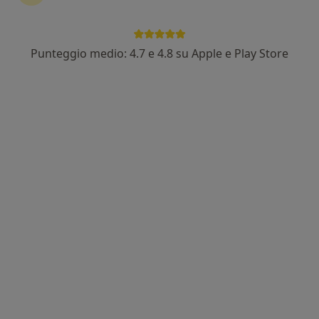
Via Antonino Lo Presti 386, Salemi
•
Mappa
Studio Medico Dr. Bongiorno
Visita medica generica in CONVENZIONE
Prezzo non disponibile
Punteggio medio: 4.7 e 4.8 su Apple e Play Store
Questo dottore non ha ancora attivato le prenotazioni online presso questo indirizzo.
Chiedi di attivare le prenotazioni online
Professionisti sanitari disponibili
Questi professionisti sanitari si trovano fuori Salemi,
TP, in aree vicine alla tua ricerca.