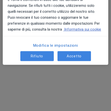
Questo dottore non ha ancora attivato le prenotazioni online presso questo indirizzo.
navigazione. Se rifiuti tutti i cookie, utilizzeremo solo
quelli necessari per il corretto utilizzo del nostro sito.
Chiedi di attivare le prenotazioni online
Puoi revocare il tuo consenso o aggiornare le tue
preferenze in qualsiasi momento dalle impostazioni. Per
saperne di più, consulta la nostra
Informativa sui cookie
Modifica le impostazioni
Rifiuto
Accetto
Dr. Sergio Di Stefano
·
Altro
Medico di medicina generale
5 recensioni
Via Antonino Curreri, 12, Carini
•
Mappa
Studio Medico Dr Sergio Di Stefano
Visita medica generica in CONVENZIONE
Prezzo non disponibile