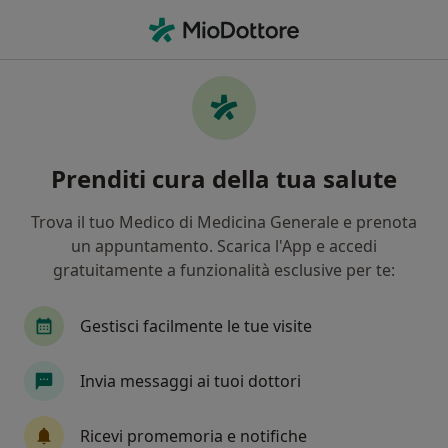
Men
Medico Di Medicina Generale • Salemi, TP
Filters
Assicurazione
Mappa
Medici di medicina generale a Salemi
Prenditi cura della tua salute
In che modo ordiniamo i risultati
Trova il tuo Medico di Medicina Generale e prenota
un appuntamento. Scarica l'App e accedi
gratuitamente a funzionalità esclusive per te:
Gestisci facilmente le tue visite
Invia messaggi ai tuoi dottori
Dr. Giuseppe Bongiorno
Medico di medicina generale
Ricevi promemoria e notifiche