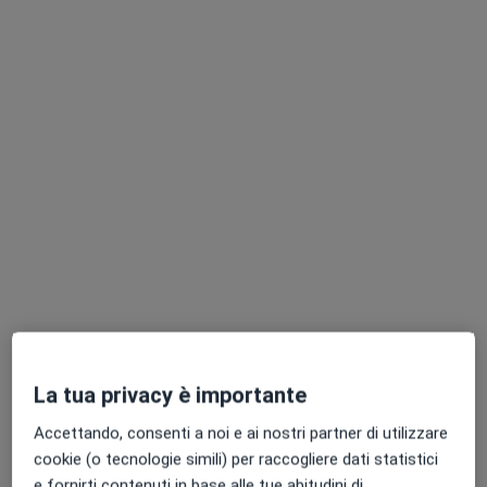
Pagamenti online
Dr. Leonardo Mannone
·
Altro
Medico di medicina generale, Medico dello sport
101 recensioni
Indirizzo 1
Indirizzo 2
La tua privacy è importante
Via Alessandro Manzoni 29f, Erice
•
Mappa
Accettando, consenti a noi e ai nostri partner di utilizzare
Studio di Medicina dello Sport dott.Leonardo Mannone
cookie (o tecnologie simili) per raccogliere dati statistici
Certificato medico sportivo agonistico
55 €
e fornirti contenuti in base alle tue abitudini di