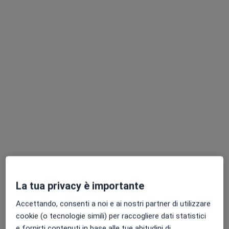
Vico Cancelli n°5, Atri
•
Mappa
Ambulatorio MMG
Visita medica generica in CONVENZIONE
Prezzo non disponibile
Questo dottore non ha ancora attivato le prenotazioni online presso questo indirizzo.
Chiedi di attivare le prenotazioni online
La tua privacy è importante
Dott.ssa Amalia Atriani
Accettando, consenti a noi e ai nostri partner di utilizzare
Medico di medicina generale
cookie (o tecnologie simili) per raccogliere dati statistici
e fornirti contenuti in base alle tue abitudini di