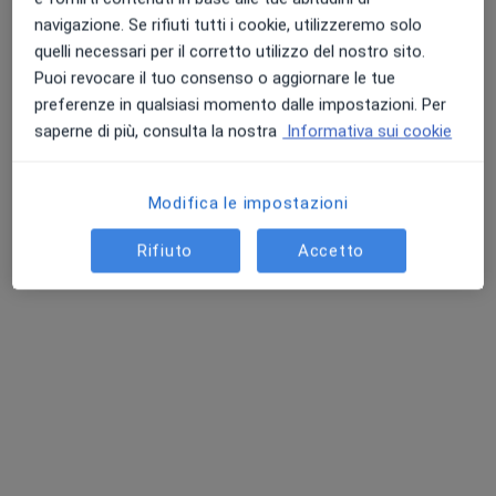
Vico Cancelli, 5, Atri
•
Mappa
navigazione. Se rifiuti tutti i cookie, utilizzeremo solo
Ambulatorio medico
quelli necessari per il corretto utilizzo del nostro sito.
Visita medica generica in CONVENZIONE
Prezzo non disponibile
Puoi revocare il tuo consenso o aggiornare le tue
Questo dottore non ha ancora attivato le prenotazioni online presso questo indirizzo.
preferenze in qualsiasi momento dalle impostazioni. Per
saperne di più, consulta la nostra
Informativa sui cookie
Chiedi di attivare le prenotazioni online
Modifica le impostazioni
Rifiuto
Accetto
Dott.ssa Fabiola Di Emidio
Medico di medicina generale
Indirizzo 1
Indirizzo 2