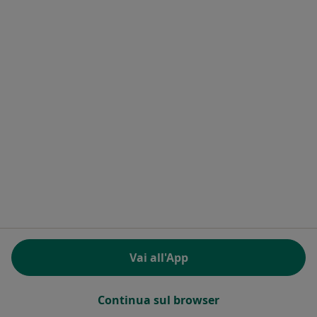
Studio Privato
Questo dottore non ha ancora attivato le prenotazioni online presso questo indirizzo.
Chiedi di attivare le prenotazioni online
Dr. Armando Di Cristofaro
Medico di medicina generale
Vai all'App
1, Via Marcozzi, Giulianova
•
Mappa
Studio privato
Questo dottore non ha ancora attivato le prenotazioni online presso questo indirizzo.
Continua sul browser