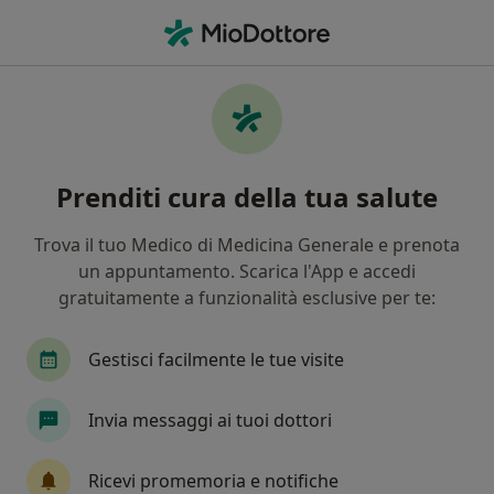
Men
Medico Di Medicina Generale • Roseto degli Abruzzi, TE
Filters
Mappa
Medici di medicina generale a Roseto degli
Prenditi cura della tua salute
Abruzzi
In che modo ordiniamo i risultati
Trova il tuo Medico di Medicina Generale e prenota
un appuntamento. Scarica l'App e accedi
gratuitamente a funzionalità esclusive per te:
Gestisci facilmente le tue visite
Invia messaggi ai tuoi dottori
Dott.ssa Francesca Ferri
Ricevi promemoria e notifiche
Medico di medicina generale