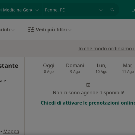
azione, medico, struttura
es: Roma
L
ibili
Vedi più filtri
In che modo ordiniamo i r
stante
Oggi
Domani
Lun,
Mar,
8 Ago
9 Ago
10 Ago
11 Ago
ale
Non ci sono agende disponibili!
Chiedi di attivare le prenotazioni onlin
•
Mappa