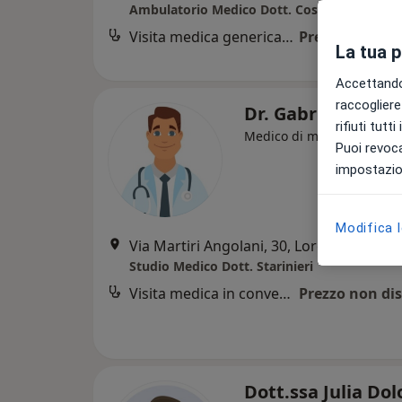
Ambulatorio Medico Dott. Costante
Visita medica generica in CONVENZIONE
Prezzo non dis
La tua 
Accettando,
raccogliere 
Dr. Gabriele Stari
rifiuti tutt
Medico di medicina gener
Puoi revoca
impostazion
Modifica 
Via Martiri Angolani, 30, Loreto Aprutino
Studio Medico Dott. Starinieri
Visita medica in convenzione
Prezzo non dis
Dott.ssa Julia Dol