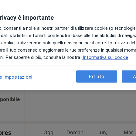
ponibile
privacy è importante
 consenti a noi e ai nostri partner di utilizzare cookie (o tecnologie 
dati statistici e fornirti contenuti in base alle tue abitudini di navig
nieri
Oggi
Domani
Lun,
Mar,
i i cookie, utilizzeremo solo quelli necessari per il corretto utilizzo de
8 Ago
9 Ago
10 Ago
11 Ago
ale
re il tuo consenso o aggiornare le tue preferenze in qualsiasi mom
i. Per saperne di più, consulta la nostra
Informativa sui cookie
Non ci sono agende disponibili!
Chiedi di attivare le prenotazioni onlin
Rifiuto
A
le impostazioni
•
Mappa
ponibile
ores
Oggi
Domani
Lun,
Mar,