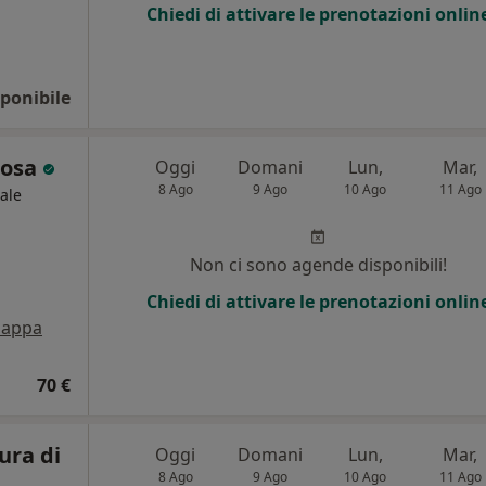
Chiedi di attivare le prenotazioni onlin
ponibile
rosa
Oggi
Domani
Lun,
Mar,
8 Ago
9 Ago
10 Ago
11 Ago
ale
Non ci sono agende disponibili!
Chiedi di attivare le prenotazioni onlin
appa
70 €
ura di
Oggi
Domani
Lun,
Mar,
8 Ago
9 Ago
10 Ago
11 Ago