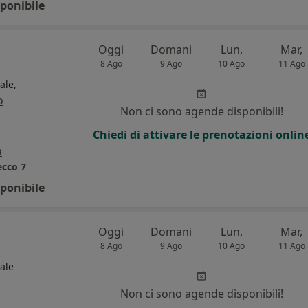
ponibile
a
Oggi
Domani
Lun,
Mar,
8 Ago
9 Ago
10 Ago
11 Ago
ale,
o
Non ci sono agende disponibili!
i
Chiedi di attivare le prenotazioni onlin
a
ecco 7
ponibile
Oggi
Domani
Lun,
Mar,
8 Ago
9 Ago
10 Ago
11 Ago
ale
Non ci sono agende disponibili!