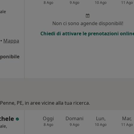
8 Ago
9 Ago
10 Ago
11 Ago
ale
Non ci sono agende disponibili!
Chiedi di attivare le prenotazioni onlin
•
Mappa
ponibile
Penne, PE, in aree vicine alla tua ricerca.
ichele
Oggi
Domani
Lun,
Mar,
8 Ago
9 Ago
10 Ago
11 Ago
ale,