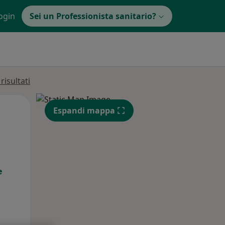
ogin
Sei un Professionista sanitario?
isultati
Mer,
Gio,
Ven,
Espandi mappa
12 Ago
13 Ago
14 Ago
e