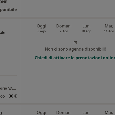
IONE
ponibile
Oggi
Domani
Lun,
Mar,
8 Ago
9 Ago
10 Ago
11 Ago
ale
Non ci sono agende disponibili!
Chiedi di attivare le prenotazioni onlin
Studio di Medicina Generale - Dott. Marco Florio VACRI
ico
30 €
a
Oggi
Domani
Lun,
Mar,