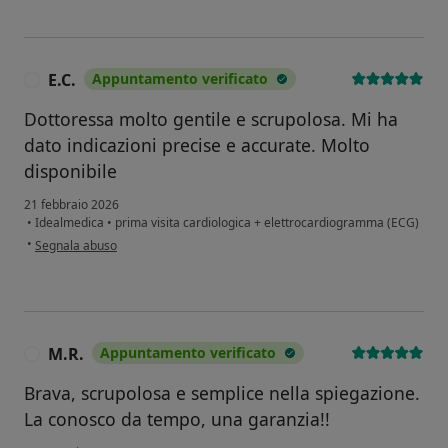
E.C.
Appuntamento verificato
E
Dottoressa molto gentile e scrupolosa. Mi ha
dato indicazioni precise e accurate. Molto
disponibile
21 febbraio 2026
•
Idealmedica
•
prima visita cardiologica + elettrocardiogramma (ECG)
secondo l'opinione dell'utente E.C.
•
Segnala abuso
M.R.
Appuntamento verificato
M
Brava, scrupolosa e semplice nella spiegazione.
La conosco da tempo, una garanzia!!