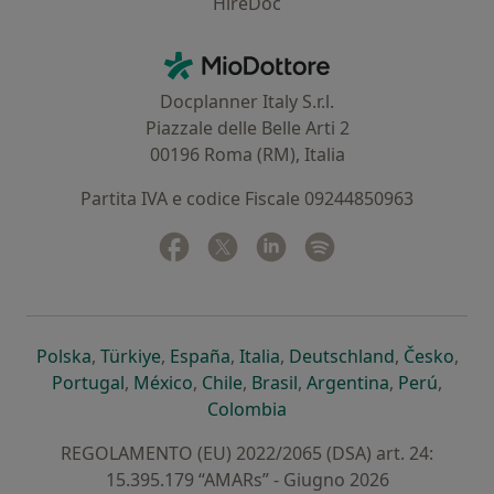
HireDoc
Contatti
MioDottore - Homepage
Docplanner Italy S.r.l.
Piazzale delle Belle Arti 2
00196 Roma (RM), Italia
Partita IVA e codice Fiscale 09244850963
Facebook
si apre in una nuova scheda
Twitter
si apre in una nuova scheda
Linkedin
si apre in una nuova sc
Spotify
si apre in una nuo
si apre in una nuova scheda
si apre in una nuova scheda
si apre in una nuova scheda
si apre in una nuova sche
si apre in 
si a
Polska
,
Türkiye
,
España
,
Italia
,
Deutschland
,
Česko
,
si apre in una nuova scheda
si apre in una nuova scheda
si apre in una nuova scheda
si apre in una nuova s
si apre in u
si apr
Portugal
,
México
,
Chile
,
Brasil
,
Argentina
,
Perú
,
si apre in una nuova sch
Colombia
REGOLAMENTO (EU) 2022/2065 (DSA) art. 24:
15.395.179 “AMARs” - Giugno 2026