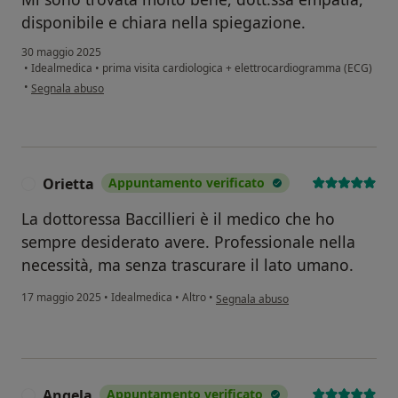
disponibile e chiara nella spiegazione.
30 maggio 2025
•
Idealmedica
•
prima visita cardiologica + elettrocardiogramma (ECG)
secondo l'opinione dell'utente Elisa
•
Segnala abuso
Orietta
Appuntamento verificato
O
La dottoressa Baccillieri è il medico che ho
sempre desiderato avere. Professionale nella
necessità, ma senza trascurare il lato umano.
secondo l'opinione dell'utente Oriett
17 maggio 2025
•
Idealmedica
•
Altro
•
Segnala abuso
Angela
Appuntamento verificato
A