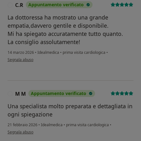
C.R
Appuntamento verificato
C
La dottoressa ha mostrato una grande
empatia,davvero gentile e disponibile.
Mi ha spiegato accuratamente tutto quanto.
La consiglio assolutamente!
14 marzo 2026
•
Idealmedica
•
prima visita cardiologica
•
secondo l'opinione dell'utente C.R
Segnala abuso
M M
Appuntamento verificato
M
Una specialista molto preparata e dettagliata in
ogni spiegazione
21 febbraio 2026
•
Idealmedica
•
prima visita cardiologica
•
secondo l'opinione dell'utente M M
Segnala abuso