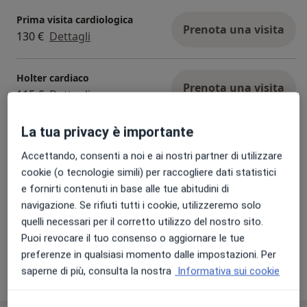
Prima visita cardiologica
Prenota una visita
130 €
Dettagli
Holter cardiaco
Prenota una visita
115 €
Dettagli
La tua privacy è importante
Holter pressorio
Prenota una visita
115 €
Dettagli
Accettando, consenti a noi e ai nostri partner di utilizzare
cookie (o tecnologie simili) per raccogliere dati statistici
e fornirti contenuti in base alle tue abitudini di
Prima visita cardiologica +
elettrocardiogramma (ECG)
navigazione. Se rifiuti tutti i cookie, utilizzeremo solo
Prenota una visita
170 €
Dettagli
quelli necessari per il corretto utilizzo del nostro sito.
Puoi revocare il tuo consenso o aggiornare le tue
preferenze in qualsiasi momento dalle impostazioni. Per
saperne di più, consulta la nostra
Informativa sui cookie
Come funzionano i prezzi?