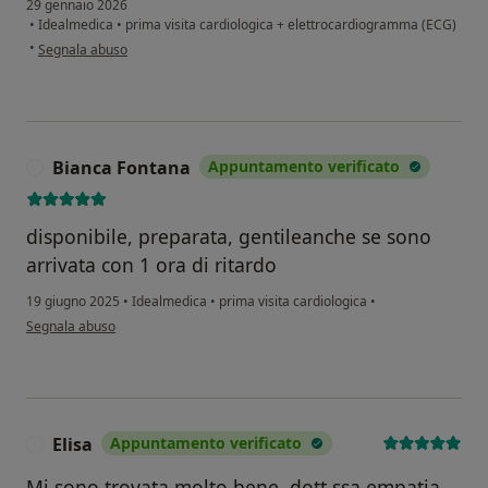
29 gennaio 2026
•
Idealmedica
•
prima visita cardiologica + elettrocardiogramma (ECG)
secondo l'opinione dell'utente M.R.
•
Segnala abuso
Bianca Fontana
Appuntamento verificato
B
disponibile, preparata, gentileanche se sono
arrivata con 1 ora di ritardo
19 giugno 2025
•
Idealmedica
•
prima visita cardiologica
•
secondo l'opinione dell'utente Bianca Fontana
Segnala abuso
Elisa
Appuntamento verificato
E
Mi sono trovata molto bene, dott.ssa empatia,