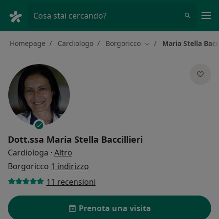
Men
Cosa stai cercando?
Homepage
Cardiologo
Borgoricco
Maria Stella Bacci
Cambia città
Dott.ssa
Maria Stella Baccillieri
sulle specializzazioni
Cardiologa
·
Altro
Borgoricco
1 indirizzo
11 recensioni
Prenota una visita