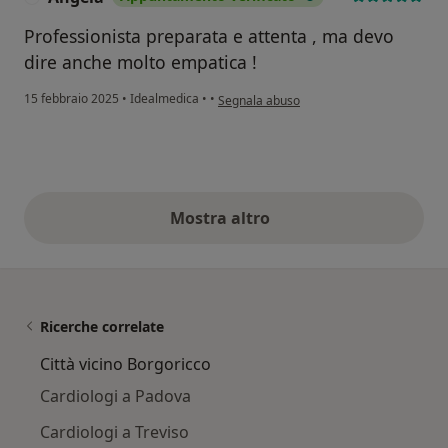
Professionista preparata e attenta , ma devo
dire anche molto empatica !
secondo l'opinione dell'utente Angela
15 febbraio 2025
•
Idealmedica
•
•
Segnala abuso
Mostra altro
opinioni di cui sopra
Ricerche correlate
Città vicino Borgoricco
Cardiologi a Padova
Cardiologi a Treviso