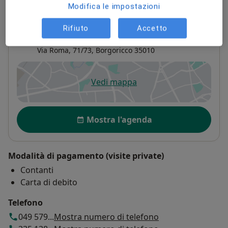
Modifica le impostazioni
Indirizzo
Rifiuto
Accetto
Idealmedica
Via Roma, 71/73,
Borgoricco
35010
Vedi mappa
si apre in una nuova scheda
Disponibilità
Mostra l'agenda
Modalità di pagamento (visite private)
Contanti
Carta di debito
Telefono
049 579...
Mostra numero di telefono