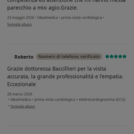
parecchio a mio agio.Grazie.
23 maggio 2026
•
Idealmedica
•
prima visita cardiologica
•
secondo l'opinione dell'utente Ferrazzoli Cristina
Segnala abuso
Roberto
Numero di telefono verificato
R
Grazie dottoressa Baccillieri per la visita
accurata, la grande professionalità e l’empatia.
Eccezionale
28 marzo 2026
•
Idealmedica
•
prima visita cardiologica + elettrocardiogramma (ECG)
secondo l'opinione dell'utente Roberto
•
Segnala abuso