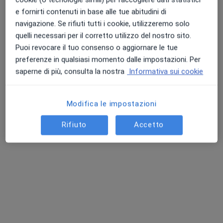
e fornirti contenuti in base alle tue abitudini di
Prima visita cardiologica + elettrocardiogramma (ECG)
190 €
navigazione. Se rifiuti tutti i cookie, utilizzeremo solo
Questo dottore non ha ancora attivato le prenotazioni online presso questo indirizzo.
quelli necessari per il corretto utilizzo del nostro sito.
Puoi revocare il tuo consenso o aggiornare le tue
Chiedi di attivare le prenotazioni online
preferenze in qualsiasi momento dalle impostazioni. Per
saperne di più, consulta la nostra
Informativa sui cookie
Modifica le impostazioni
Rifiuto
Accetto
Dott.ssa Elisabetta Artuso
·
Altro
Cardiologa
11 recensioni
Via Coppadoro 1, Noale
•
Mappa
Centro Cardia