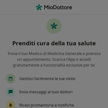
Men
Cardiologo • Piove di Sacco, PD
Filters
Mappa
Cardiologi a Piove di Sacco. Prenota online
Prenditi cura della tua salute
la tua visita
In che modo ordiniamo i risultati
Trova il tuo Medico di Medicina Generale e prenota
un appuntamento. Scarica l'App e accedi
gratuitamente a funzionalità esclusive per te:
Gestisci facilmente le tue visite
Invia messaggi ai tuoi dottori
Affidea Uni X Poliambulatorio
Ricevi promemoria e notifiche
Centro Medico