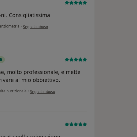
ni. Consigliatissima
secondo l'opinione dell'utente Graz
nziometria
•
Segnala abuso
e, molto professionale, e mette
rivare al mio obbiettivo.
secondo l'opinione dell'utente Tieri paola
ita nutrizionale
•
Segnala abuso
curata nella spiegazione