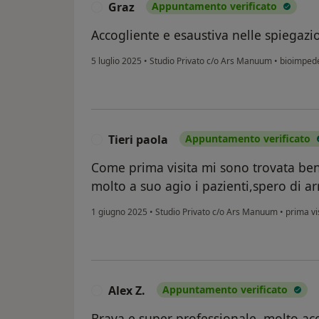
Graz
Appuntamento verificato
G
Accogliente e esaustiva nelle spiegazio
5 luglio 2025
•
Studio Privato c/o Ars Manuum
•
bioimpede
Tieri paola
Appuntamento verificato
T
Come prima visita mi sono trovata ben
molto a suo agio i pazienti,spero di ar
1 giugno 2025
•
Studio Privato c/o Ars Manuum
•
prima vis
Alex Z.
Appuntamento verificato
A
Brava e super professionale, molto ac