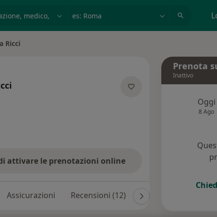
azione, medico, struttura
es: Roma
L
a Ricci
Prenota s
Inattivo
cci
 specializzazioni
Oggi
8 Ago
Quest
pr
di attivare le prenotazioni online
Chied
Assicurazioni
Recensioni (12)
Risposte ai pazienti (