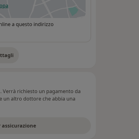
appa
 apre in una nuova scheda
line a questo indirizzo
ttagli
ll'indirizzo
ti. Verrà richiesto un pagamento da
re un altro dottore che abbia una
er assicurazione