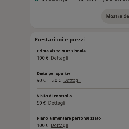
Mi occupo di:
- Donne in Menopausa
- Sportivi
Mostra de
su
- Persone che vogliono perdere peso
- Persone che vogliono semplicemente viver
attraverso un alimentazione equilibrata e s
Prestazioni e prezzi
Prima visita nutrizionale
100 €
Dettagli
Dieta per sportivi
90 € - 120 €
Dettagli
Visita di controllo
50 €
Dettagli
Piano alimentare personalizzato
100 €
Dettagli