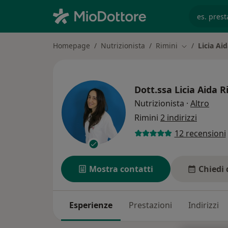
es. prest
Homepage
Nutrizionista
Rimini
Licia Aid
Cambia città
Dott.ssa
Licia Aida Ri
sulle
Nutrizionista
·
Altro
Rimini
2 indirizzi
12 recensioni
Mostra contatti
Chiedi 
Esperienze
Prestazioni
Indirizzi