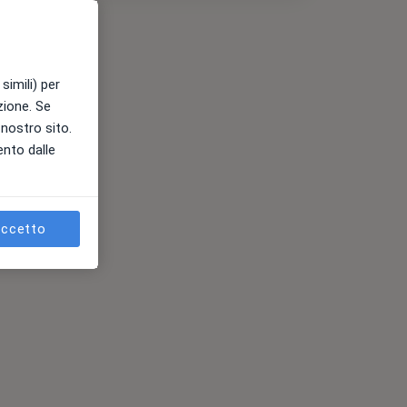
simili) per
azione. Se
l nostro sito.
ento dalle
ccetto