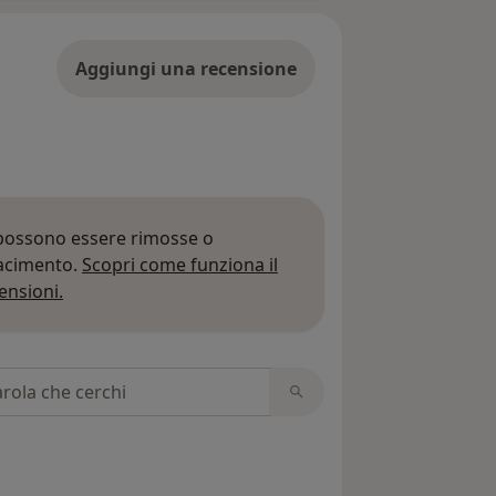
Aggiungi una recensione
 possono essere rimosse o
iacimento.
Scopri come funziona il
Per saperne di più sulle opinioni
ensioni.
 recensioni