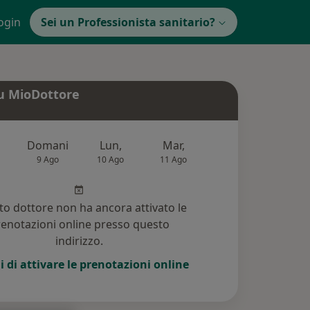
ogin
Sei un Professionista sanitario?
u MioDottore
Domani
Lun,
Mar,
Mer,
Gio,
9 Ago
10 Ago
11 Ago
12 Ago
13 Ag
o dottore non ha ancora attivato le
enotazioni online presso questo
indirizzo.
i di attivare le prenotazioni online
2)