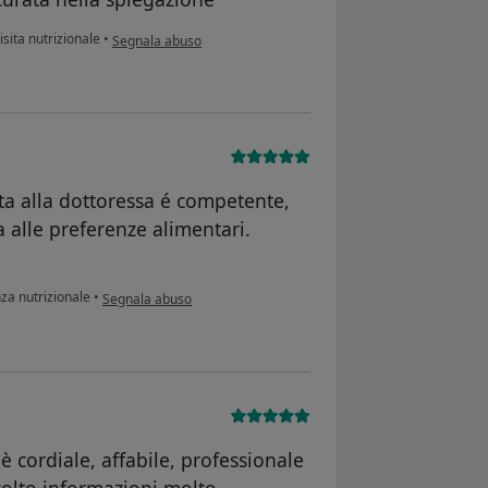
secondo l'opinione dell'utente Alex Z.
sita nutrizionale
•
Segnala abuso
ta alla dottoressa é competente,
a alle preferenze alimentari.
secondo l'opinione dell'utente Sara
za nutrizionale
•
Segnala abuso
è cordiale, affabile, professionale