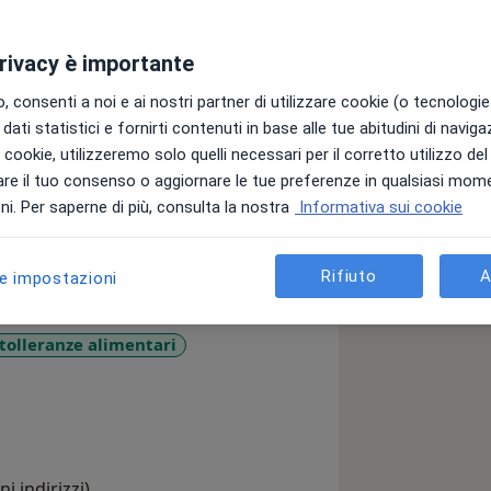
privacy è importante
trizionista, laureata in Scienze
elle Marche ed iscritta all'ordine dei
 consenti a noi e ai nostri partner di utilizzare cookie (o tecnologie 
 sez. A matricola ERM_A04220.
dati statistici e fornirti contenuti in base alle tue abitudini di navig
i i cookie, utilizzeremo solo quelli necessari per il corretto utilizzo de
to un Master in Scienze
re il tuo consenso o aggiornare le tue preferenze in qualsiasi mom
sso l'Università della Sapienza di
i. Per saperne di più, consulta la nostra
Informativa sui cookie
Rifiuto
A
le impostazioni
grazie alla mia esperienza, sono in
in modo empatico e professionale,
il loro benessere.
tolleranze alimentari
11y_sr_more_diseases
a mettere al centro della mia
verso un approccio consapevole, mi
 alimentare personalizzato.
i indirizzi)