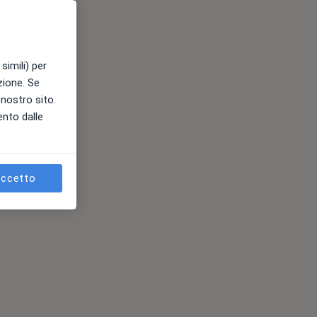
simili) per
azione. Se
l nostro sito.
ento dalle
ccetto