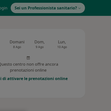
ogin
Sei un Professionista sanitario?
Domani
Dom,
Lun,
Mar,
Mer,
8 Ago
9 Ago
10 Ago
11 Ago
12 Ag
Questo centro non offre ancora
prenotazioni online
i di attivare le prenotazioni online