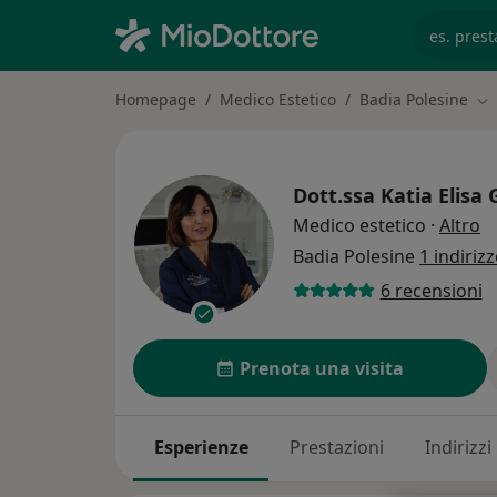
es. prest
Homepage
Medico Estetico
Badia Polesine
Ca
Dott.ssa
Katia Elisa
su
Medico estetico
·
Altro
Badia Polesine
1 indiriz
6 recensioni
Prenota una visita
Esperienze
Prestazioni
Indirizzi