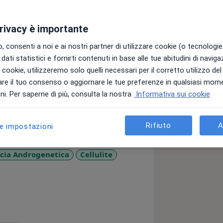
privacy è importante
ni pratica l’attività odontoiatrica con
 consenti a noi e ai nostri partner di utilizzare cookie (o tecnologie 
nzione ed estetica.
dati statistici e fornirti contenuti in base alle tue abitudini di navig
o ICAMP di Milano.
i i cookie, utilizzeremo solo quelli necessari per il corretto utilizzo de
stetica botulino) e AMEI(associazione
re il tuo consenso o aggiornare le tue preferenze in qualsiasi mom
i. Per saperne di più, consulta la nostra
Informativa sui cookie
Rifiuto
A
le impostazioni
cia Androgenetica
Cellulite
s