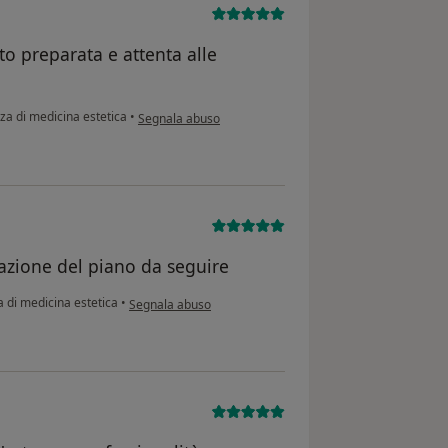
o preparata e attenta alle
secondo l'opinione dell'utente Serena
a di medicina estetica
•
Segnala abuso
gazione del piano da seguire
secondo l'opinione dell'utente FL
 di medicina estetica
•
Segnala abuso