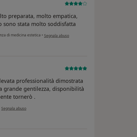
olto preparata, molto empatica,
o sono stata molto soddisfatta
secondo l'opinione dell'utente BL
za di medicina estetica
•
Segnala abuso
elevata professionalità dimostrata
a grande gentilezza, disponibilità
mente tornerò .
secondo l'opinione dell'utente Silvia
•
Segnala abuso