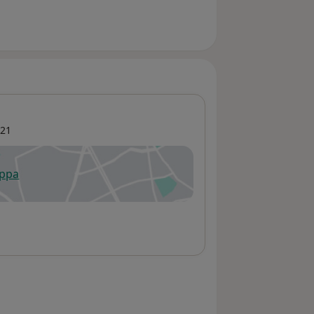
21
appa
 apre in una nuova scheda