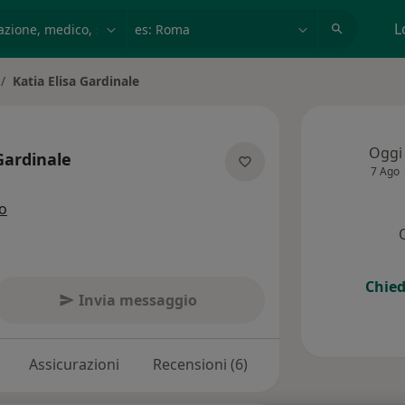
azione, medico, struttura
es: Roma
L
Katia Elisa Gardinale
mbia città
Oggi
 Gardinale
7 Ago
lle specializzazioni
zo
Chied
Invia messaggio
Assicurazioni
Recensioni (6)