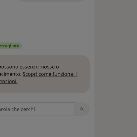
ettagliate
 possono essere rimosse o
iacimento.
Scopri come funziona il
Per saperne di più sulle opinioni
ensioni.
 recensioni