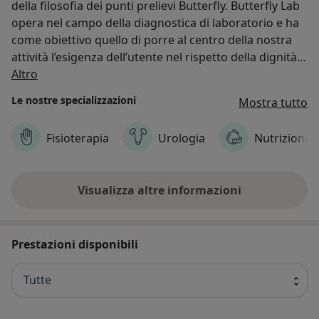
della filosofia dei punti prelievi Butterfly. Butterfly Lab
opera nel campo della diagnostica di laboratorio e ha
come obiettivo quello di porre al centro della nostra
attività l’esigenza dell’utente nel rispetto della dignità e
Chi siamo
della privacy, con l’attenzione umana e la competenza
Altro
professionale necessarie a soddisfare ogni bisogno di
Le nostre specializzazioni
Mostra tutto
diagnosi e cura.
Fisioterapia
Urologia
Nutrizione
Visualizza altre informazioni
Prestazioni disponibili
Tutte