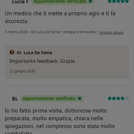
Lucia F
Appuntamento verificato
L
Un medico che ti mette a proprio agio e ti fa
sicurezza.
secondo l'opinione de
3 marzo 2026
•
Dr. Luca De Siena
•
terapia sclerosante
•
Segnala abuso
Dr. Luca De Siena
Importante feedback. Grazie
22 giugno 2026
BL
Appuntamento verificato
B
Io ho fatto prima visita, dottoressa molto
preparata, molto empatica, chiara nelle
spiegazioni, nel complesso sono stata molto
soddisfatta