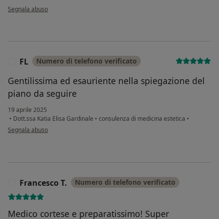
secondo l'opinione dell'utente Serena
Segnala abuso
FL
Numero di telefono verificato
F
Gentilissima ed esauriente nella spiegazione del
piano da seguire
19 aprile 2025
•
Dott.ssa Katia Elisa Gardinale
•
consulenza di medicina estetica
•
secondo l'opinione dell'utente FL
Segnala abuso
Francesco T.
Numero di telefono verificato
F
Medico cortese e preparatissimo! Super