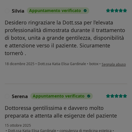
Silvia
Appuntamento verificato
S
Desidero ringraziare la Dott.ssa per l’elevata
professionalità dimostrata durante il trattamento
di botox, unita a grande gentilezza, disponibilità
e attenzione verso il paziente. Sicuramente
tornerò .
secondo l'opinione 
18 dicembre 2025
•
Dott.ssa Katia Elisa Gardinale
•
botox
•
Segnala abuso
Serena
Appuntamento verificato
S
Dottoressa gentilissima e davvero molto
preparata e attenta alle esigenze del paziente
15 ottobre 2025
•
Dott.ssa Katia Elisa Gardinale
•
consulenza di medicina estetica
•