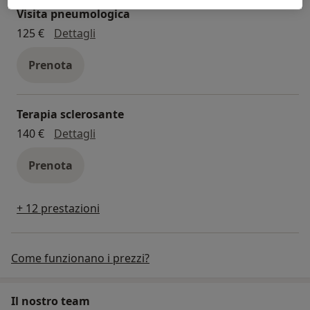
Visita pneumologica
visita pneumologica
125 €
Dettagli
Prenota
Terapia sclerosante
terapia sclerosante
140 €
Dettagli
Prenota
+ 12 prestazioni
Come funzionano i prezzi?
Il nostro team