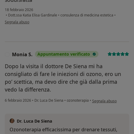
18 febbraio 2026
•
Dott.ssa Katia Elisa Gardinale
•
consulenza di medicina estetica
•
secondo l'opinione dell'utente BL
Segnala abuso
Monia S.
Appuntamento verificato
M
Dopo la visita il dottore De Siena mi ha
consigliato di fare le iniezioni di ozono, ero un
po’ scettica, ma devo dire che già dalla prima
vedo la differenza.
secondo l'opinione dell'u
6 febbraio 2026
•
Dr. Luca De Siena
•
ozonoterapia
•
Segnala abuso
Dr. Luca De Siena
Ozonoterapia efficacissima per drenare tessuti,