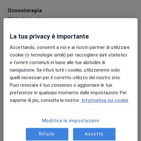
Ozonoterapia
ozonoterapia
70 €
Dettagli
Prenota
La tua privacy è importante
Accettando, consenti a noi e ai nostri partner di utilizzare
cookie (o tecnologie simili) per raccogliere dati statistici
Iniezione intravenosa di sostanze sclerosanti
e fornirti contenuti in base alle tue abitudini di
iniezione intravenosa di sostanze sclerosa
90 €
Dettagli
navigazione. Se rifiuti tutti i cookie, utilizzeremo solo
quelli necessari per il corretto utilizzo del nostro sito.
Prenota
Puoi revocare il tuo consenso o aggiornare le tue
preferenze in qualsiasi momento dalle impostazioni. Per
saperne di più, consulta la nostra
Informativa sui cookie
Visita di chirurgia generale
visita di chirurgia generale
Dettagli
Modifica le impostazioni
Prenota
Rifiuto
Accetto