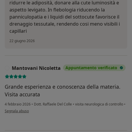
ridurre le adiposità, donare alla cute luminosità e
aspetto levigato. In flebologia riducendo la
panniculopatia e i liquidi del sottocute favorisce il
drenaggio tessutale, rendendo cosi meno visibili i
capillari
22 giugno 2026
Mantovani Nicoletta
Appuntamento verificato
M
Grande esperienza e conoscenza della materia.
Visita accurata
4 febbraio 2026
•
Dott. Raffaele Del Colle
•
visita neurologica di controllo
•
secondo l'opinione dell'utente Mantovani Nicoletta
Segnala abuso