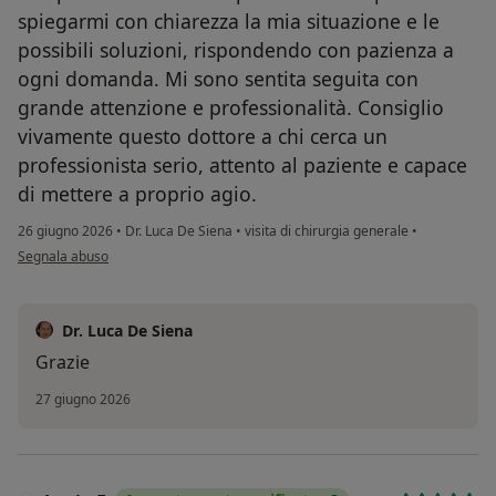
spiegarmi con chiarezza la mia situazione e le
possibili soluzioni, rispondendo con pazienza a
ogni domanda. Mi sono sentita seguita con
grande attenzione e professionalità. Consiglio
vivamente questo dottore a chi cerca un
professionista serio, attento al paziente e capace
di mettere a proprio agio.
26 giugno 2026
•
Dr. Luca De Siena
•
visita di chirurgia generale
•
secondo l'opinione dell'utente S. G. M
Segnala abuso
Dr. Luca De Siena
Grazie
27 giugno 2026