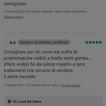
consigliato!
19 marzo 2025
•
Dr. Andrea Colombo
•
prima visita ortopedica
•
secondo l'opinione dell'utente Francesco T.
Segnala abuso
A.G
Numero di telefono verificato
A
Consigliato per chi come me soffre di
problematiche visibili a livello delle gambe...
Effetti visibili fin da subito rispetto a tanti
trattamenti che cercano di vendere.
5 stelle meritate
secondo l'opinione dell'utente A.G
17 marzo 2025
•
Dr. Luca De Siena
•
Altro
•
Segnala abuso
Dr. Luca De Siena