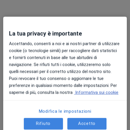
La tua privacy è importante
Accettando, consenti a noi e ai nostri partner di utilizzare
cookie (o tecnologie simili) per raccogliere dati statistici
Dr. Stefano Alzeni
e fornirti contenuti in base alle tue abitudini di
·
Altro
navigazione. Se rifiuti tutti i cookie, utilizzeremo solo
Internista, Terapista del dolore, Agopuntore
quelli necessari per il corretto utilizzo del nostro sito.
24 recensioni
Puoi revocare il tuo consenso o aggiornare le tue
Via delle Molina di Gora 4, Pistoia
•
Mappa
preferenze in qualsiasi momento dalle impostazioni. Per
Ambulatorio Belvedere
saperne di più, consulta la nostra
Informativa sui cookie
Visita internistica
70 €
Questo dottore non ha ancora attivato le prenotazioni online presso questo indirizzo.
Modifica le impostazioni
Chiedi di attivare le prenotazioni online
Rifiuto
Accetto