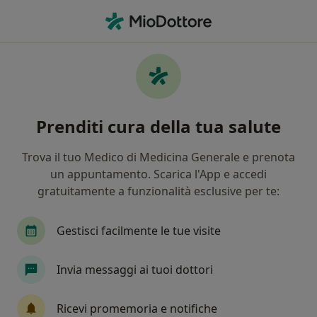
Men
Internista • Lucca, LU
Filters
Mappa
Internisti a Lucca. Prenota online la tua
Prenditi cura della tua salute
visita
In che modo ordiniamo i risultati
Trova il tuo Medico di Medicina Generale e prenota
un appuntamento. Scarica l'App e accedi
gratuitamente a funzionalità esclusive per te:
Gestisci facilmente le tue visite
Invia messaggi ai tuoi dottori
Dott.ssa Anna Maria Sironi
Ricevi promemoria e notifiche
·
Altro
Internista, Dietologo, Diabetologo