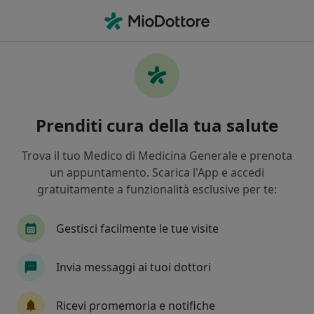
Men
Internista • Lastra a Signa, FI
Filters
Assicurazione
Mappa
Internisti a Lastra a Signa. Prenota online
Prenditi cura della tua salute
la tua visita
In che modo ordiniamo i risultati
Trova il tuo Medico di Medicina Generale e prenota
un appuntamento. Scarica l'App e accedi
gratuitamente a funzionalità esclusive per te:
Gestisci facilmente le tue visite
Invia messaggi ai tuoi dottori
Pagamenti online
Ricevi promemoria e notifiche