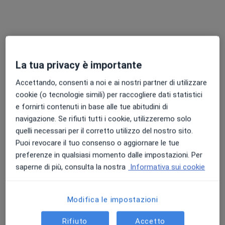
La tua privacy è importante
Prof. Claudio Macchi
·
Altro
Internista, Geriatra, Cardiologo
Accettando, consenti a noi e ai nostri partner di utilizzare
14 recensioni
cookie (o tecnologie simili) per raccogliere dati statistici
e fornirti contenuti in base alle tue abitudini di
Via di Scandicci 269, Firenze
•
Mappa
navigazione. Se rifiuti tutti i cookie, utilizzeremo solo
Fondazione Don Carlo Gnocchi
quelli necessari per il corretto utilizzo del nostro sito.
Visita geriatrica
180 €
Puoi revocare il tuo consenso o aggiornare le tue
Questo dottore non ha ancora attivato le prenotazioni online presso questo indirizzo.
preferenze in qualsiasi momento dalle impostazioni. Per
saperne di più, consulta la nostra
Informativa sui cookie
Chiedi di attivare le prenotazioni online
Modifica le impostazioni
Rifiuto
Accetto