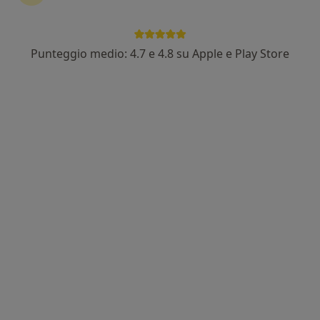
Dr. Michele Bertoni
·
Altro
Internista, Allergologo, Gastroenterologo
77 recensioni
Punteggio medio: 4.7 e 4.8 su Apple e Play Store
Indirizzo
Online
Viale Della Repubblica, 141, Prato
•
Mappa
Studi Medici LIFE
Prima visita internistica
130 €
Questo dottore non ha ancora attivato le prenotazioni online presso questo indirizzo.
Chiedi di attivare le prenotazioni online