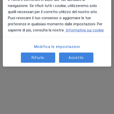
navigazione. Se rifiuti tutti i cookie, utilizzeremo solo
quelli necessari per il corretto utilizzo del nostro sito.
Puoi revocare il tuo consenso o aggiornare le tue
preferenze in qualsiasi momento dalle impostazioni. Per
saperne di più, consulta la nostra
Informativa sui cookie
Modifica le impostazioni
Dott.ssa Deborah Coletto
·
Altro
Internista, Ecografista, Diabetologa
Rifiuto
Accetto
106 recensioni
Indirizzo 1
Indirizzo 2
Indirizzo 3
Indirizzo 4
Vico Modugno, Bitonto
•
Mappa
THERAPIA
Prima visita internistica
160 €
Questo dottore non ha ancora attivato le prenotazioni online presso questo indirizzo.