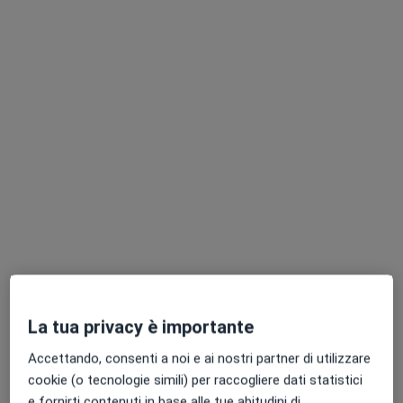
Dr. Mario Vitolo
·
Altro
Internista, Neurologo, Omeopata
56 recensioni
Piazza Aldo Moro 22, Bari
•
Mappa
Ambulatorio medico
Visita internistica
Prezzo non disponibile
La tua privacy è importante
Questo dottore non ha ancora attivato le prenotazioni online presso questo indirizzo.
Accettando, consenti a noi e ai nostri partner di utilizzare
Chiedi di attivare le prenotazioni online
cookie (o tecnologie simili) per raccogliere dati statistici
e fornirti contenuti in base alle tue abitudini di