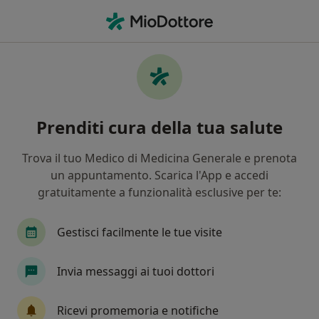
Men
Internista • Casamassima, BA
Filters
Mappa
Internisti a Casamassima. Prenota online la
Prenditi cura della tua salute
tua visita
In che modo ordiniamo i risultati
Trova il tuo Medico di Medicina Generale e prenota
un appuntamento. Scarica l'App e accedi
gratuitamente a funzionalità esclusive per te:
Gestisci facilmente le tue visite
Invia messaggi ai tuoi dottori
Dr. Nicola Morelli
Ricevi promemoria e notifiche
·
Altro
Internista, Diabetologo, Ecografista