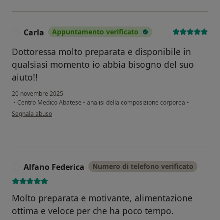
Carla
Appuntamento verificato
C
Dottoressa molto preparata e disponibile in
qualsiasi momento io abbia bisogno del suo
aiuto!!
20 novembre 2025
•
Centro Medico Abatese
•
analisi della composizione corporea
•
secondo l'opinione dell'utente Carla
Segnala abuso
Alfano Federica
Numero di telefono verificato
A
Molto preparata e motivante, alimentazione
ottima e veloce per che ha poco tempo.