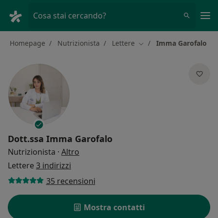
Men
Cosa stai cercando?
Homepage
Nutrizionista
Lettere
Imma Garofalo
Cambia città
Dott.ssa
Imma Garofalo
sulle specializzazioni
Nutrizionista
·
Altro
Lettere
3 indirizzi
35 recensioni
Mostra contatti