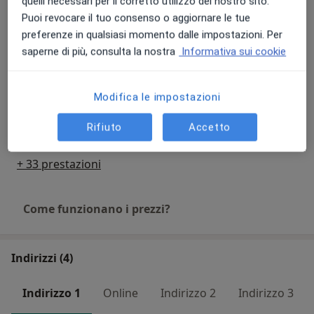
quelli necessari per il corretto utilizzo del nostro sito.
Dieta post-partum
La mia missione è supportare ogni persona nel
Puoi revocare il tuo consenso o aggiornare le tue
70 €
Dettagli
raggiungere il proprio benessere attraverso scelte
preferenze in qualsiasi momento dalle impostazioni. Per
alimentari consapevoli e durature.
saperne di più, consulta la nostra
Informativa sui cookie
Dieta vegana
70 €
Dettagli
Modifica le impostazioni
Dietoterapia
Rifiuto
Accetto
70 €
Dettagli
+ 33 prestazioni
Come funzionano i prezzi?
Indirizzi (4)
Indirizzo 1
Online
Indirizzo 2
Indirizzo 3