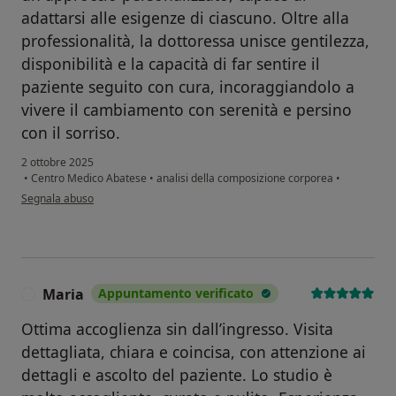
adattarsi alle esigenze di ciascuno. Oltre alla
professionalità, la dottoressa unisce gentilezza,
disponibilità e la capacità di far sentire il
paziente seguito con cura, incoraggiandolo a
vivere il cambiamento con serenità e persino
con il sorriso.
2 ottobre 2025
•
Centro Medico Abatese
•
analisi della composizione corporea
•
secondo l'opinione dell'utente F.I.
Segnala abuso
Maria
Appuntamento verificato
M
Ottima accoglienza sin dall’ingresso. Visita
dettagliata, chiara e coincisa, con attenzione ai
dettagli e ascolto del paziente. Lo studio è