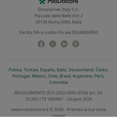
Docplanner Italy S.r.l.
Piazzale delle Belle Arti 2
00196 Roma (RM), Italia
Partita IVA e codice Fiscale 09244850963
Facebook
si apre in una nuova scheda
Twitter
si apre in una nuova scheda
Linkedin
si apre in una nuova sc
Spotify
si apre in una nuo
si apre in una nuova scheda
si apre in una nuova scheda
si apre in una nuova scheda
si apre in una nuova sche
si apre in 
si a
Polska
,
Türkiye
,
España
,
Italia
,
Deutschland
,
Česko
,
si apre in una nuova scheda
si apre in una nuova scheda
si apre in una nuova scheda
si apre in una nuova s
si apre in u
si apr
Portugal
,
México
,
Chile
,
Brasil
,
Argentina
,
Perú
,
si apre in una nuova sch
Colombia
REGOLAMENTO (EU) 2022/2065 (DSA) art. 24:
15.395.179 “AMARs” - Giugno 2026
www.miodottore.it © 2026 - Prenota la tua visita
online!