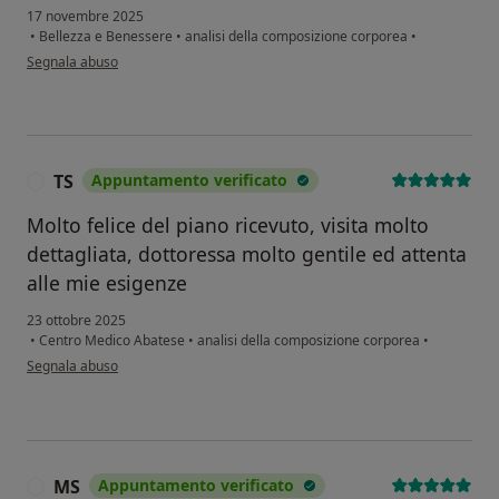
17 novembre 2025
•
Bellezza e Benessere
•
analisi della composizione corporea
•
secondo l'opinione dell'utente Alfano Federica
Segnala abuso
TS
Appuntamento verificato
T
Molto felice del piano ricevuto, visita molto
dettagliata, dottoressa molto gentile ed attenta
alle mie esigenze
23 ottobre 2025
•
Centro Medico Abatese
•
analisi della composizione corporea
•
secondo l'opinione dell'utente TS
Segnala abuso
MS
Appuntamento verificato
M