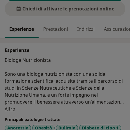
Chiedi di attivare le prenotazioni online
Esperienze
Prestazioni
Indirizzi
Assicurazio
Esperienze
Biologa Nutrizionista
Sono una biologa nutrizionista con una solida
formazione scientifica, acquisita tramite il percorso di
studi in Scienze Nutraceutiche e Scienze della
Nutrizione Umana, e un forte impegno nel
promuovere il benessere attraverso un'alimentazione
Su di me
equilibrata e uno stile di vita sano. Laureata in Biologia,
Altro
mi sono specializzata nel trattamento delle patologie
Principali patologie trattate
legate all'alimentazione, come l'obesità, le malattie
Anoressia
Obesità
Bulimia
Diabete di tipo 1
metaboliche e le allergie alimentari, con un'attenzione