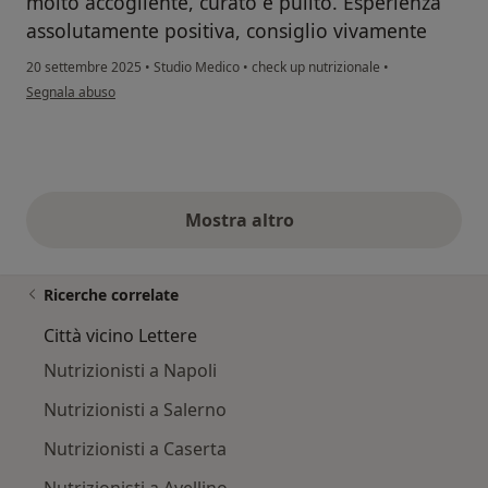
molto accogliente, curato e pulito. Esperienza
assolutamente positiva, consiglio vivamente
20 settembre 2025
•
Studio Medico
•
check up nutrizionale
•
secondo l'opinione dell'utente Maria
Segnala abuso
Mostra altro
opinioni di cui sopra
Ricerche correlate
Città vicino Lettere
Nutrizionisti a Napoli
Nutrizionisti a Salerno
Nutrizionisti a Caserta