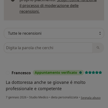
il processo di moderazione delle
Per saperne di più sulle opinioni
recensioni.
Cerca nelle recensioni
Francesco
Appuntamento verificato
F
La dottoressa anche se giovane é molto
professionale e competente
secondo l'opinione d
7 gennaio 2026
•
Studio Medico
•
dieta personalizzata
•
Segnala abuso