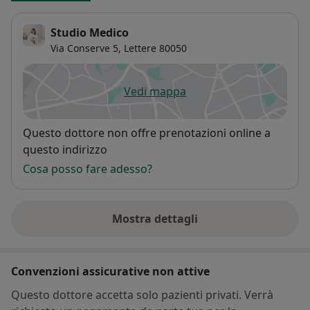
Studio Medico
Via Conserve 5,
Lettere
80050
Vedi mappa
si apre in una nuova scheda
Disponibilità
Questo dottore non offre prenotazioni online a
questo indirizzo
Cosa posso fare adesso?
Mostra dettagli
sull'indirizzo
Convenzioni assicurative non attive
Questo dottore accetta solo pazienti privati. Verrà