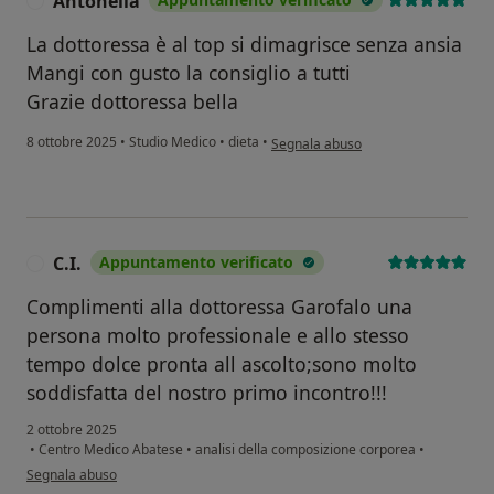
Antonella
A
La dottoressa è al top si dimagrisce senza ansia
Mangi con gusto la consiglio a tutti
Grazie dottoressa bella
secondo l'opinione dell'utente Anton
8 ottobre 2025
•
Studio Medico
•
dieta
•
Segnala abuso
C.I.
Appuntamento verificato
C
Complimenti alla dottoressa Garofalo una
persona molto professionale e allo stesso
tempo dolce pronta all ascolto;sono molto
soddisfatta del nostro primo incontro!!!
2 ottobre 2025
•
Centro Medico Abatese
•
analisi della composizione corporea
•
secondo l'opinione dell'utente C.I.
Segnala abuso