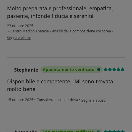
Molto preparata e professionale, empatica,
paziente, infonde fiducia e serenità
23 ottobre 2025
•
Centro Medico Abatese
•
analisi della composizione corporea
•
secondo l'opinione dell'utente MS
Segnala abuso
Stephanie
Appuntamento verificato
S
Disponibile e competente . Mi sono trovata
molto bene
secondo l'opinione dell'utente
15 ottobre 2025
•
Consulenza online
•
dieta
•
Segnala abuso
Appuntamento verificato