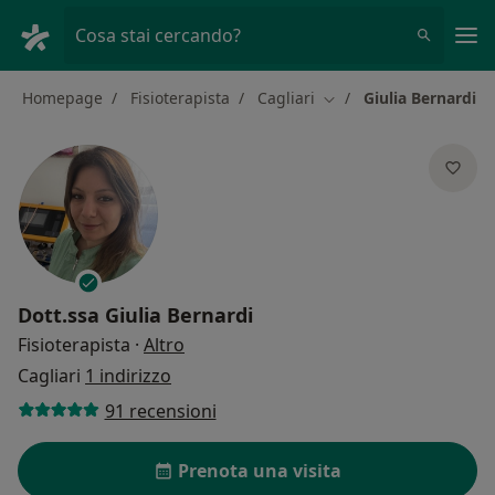
Men
Cosa stai cercando?
Homepage
Fisioterapista
Cagliari
Giulia Bernardi
Cambia città
Dott.ssa
Giulia Bernardi
sulle specializzazioni
Fisioterapista
·
Altro
Cagliari
1 indirizzo
91 recensioni
Prenota una visita