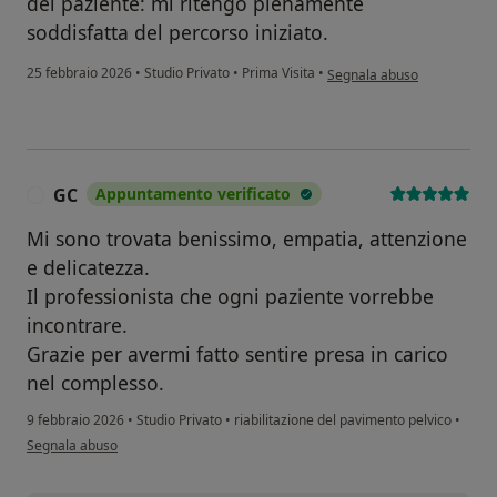
del paziente: mi ritengo pienamente
soddisfatta del percorso iniziato.
secondo l'opinione dell'ute
25 febbraio 2026
•
Studio Privato
•
Prima Visita
•
Segnala abuso
GC
Appuntamento verificato
G
Mi sono trovata benissimo, empatia, attenzione
e delicatezza.
Il professionista che ogni paziente vorrebbe
incontrare.
Grazie per avermi fatto sentire presa in carico
nel complesso.
9 febbraio 2026
•
Studio Privato
•
riabilitazione del pavimento pelvico
•
secondo l'opinione dell'utente GC
Segnala abuso