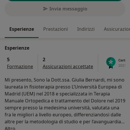
Invia messaggio
Esperienze
Prestazioni
Indirizzi
Assicurazio
Esperienze
5
2
Formazione
Assicurazioni accettate
Mi presento, Sono la Dott.ssa. Giulia Bernardi, mi sono
laureata in fisioterapia presso L’Università Europea di
Madrid (UEM) nel 2018 e specializzata in Terapia
Manuale Ortopedica e trattamento del Dolore nel 2019
sempre presso la medesima università, valutata una
fra le migliori a livello europeo, differenziandosi dalle
altre per la metodologia di studio e per l’avanguardia
Su di me
nei metodi di riabilitazione. Sono una libera
Altro