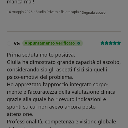
prevenzione e più in generale per alleviare i segni
manca mai!
dell’invecchiamento del viso.
secondo l'opinione dell'utent
14 maggio 2026
•
Studio Privato
•
fisioterapia
•
Segnala abuso
Spesso i trattamenti con la Tecarterapia sono abbinati
al post intervento estetico, per esempio rinoplastica,
liposuzione.
La fisioestetica è infatti una disciplina che unisce
l’efficacia della medicina, al piacere del trattamento
VG
Appuntamento verificato
V
estetico.
Prima seduta molto positiva.
Giulia ha dimostrato grande capacità di ascolto,
considerando sia gli aspetti fisici sia quelli
psico-emotivi del problema.
Ho apprezzato l’approccio integrato corpo-
mente e l’accuratezza della valutazione clinica,
grazie alla quale ho ricevuto indicazioni e
spunti su cui non avevo ancora posto
attenzione.
Professionalità, competenza e visione globale