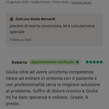
secondo l'opinione dell'uten
15 gennaio 2026
•
Studio Privato
•
Prima Visita
•
Segnala abuso
Dott.ssa Giulia Bernardi
piacere di averla conosciuta, lei è una persona
speciale
9 febbraio 2026
Roberta
Appuntamento verificato
R
Giulia oltre ad avere un'ottima competenza
riesce ad entrare in sintonia con il paziente e
con professionalità cerca la migliore soluzione
al problema. Soffro di dolore cronico e Giulia
mi ha dato speranza e sollievo. Grazie. A
presto.