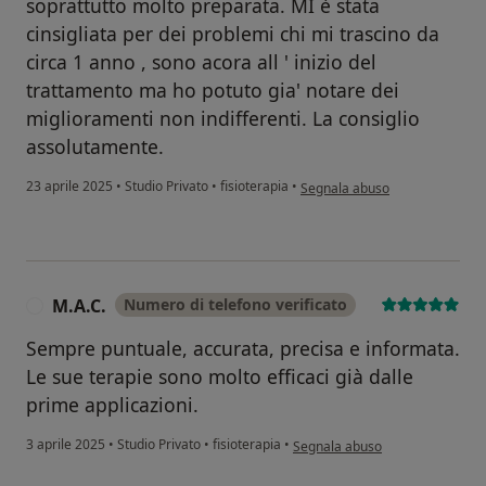
soprattutto molto preparata. MI è stata
cinsigliata per dei problemi chi mi trascino da
circa 1 anno , sono acora all ' inizio del
trattamento ma ho potuto gia' notare dei
miglioramenti non indifferenti. La consiglio
assolutamente.
secondo l'opinione dell'utente 
23 aprile 2025
•
Studio Privato
•
fisioterapia
•
Segnala abuso
M.A.C.
Numero di telefono verificato
M
Sempre puntuale, accurata, precisa e informata.
Le sue terapie sono molto efficaci già dalle
prime applicazioni.
secondo l'opinione dell'utente M
3 aprile 2025
•
Studio Privato
•
fisioterapia
•
Segnala abuso