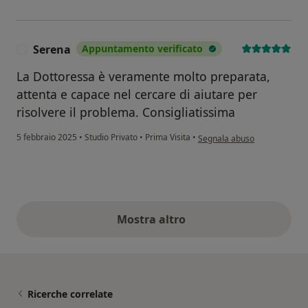
Serena
Appuntamento verificato
S
La Dottoressa è veramente molto preparata,
attenta e capace nel cercare di aiutare per
risolvere il problema. Consigliatissima
secondo l'opinione dell'uten
5 febbraio 2025
•
Studio Privato
•
Prima Visita
•
Segnala abuso
Mostra altro
opinioni di cui sopra
Ricerche correlate