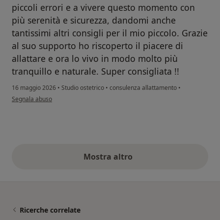
piccoli errori e a vivere questo momento con
più serenità e sicurezza, dandomi anche
tantissimi altri consigli per il mio piccolo. Grazie
al suo supporto ho riscoperto il piacere di
allattare e ora lo vivo in modo molto più
tranquillo e naturale. Super consigliata !!
16 maggio 2026
•
Studio ostetrico
•
consulenza allattamento
•
secondo l'opinione dell'utente Josephine
Segnala abuso
Mostra altro
opinioni di cui sopra
Ricerche correlate