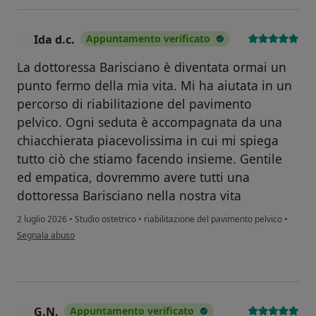
Ida d.c.
Appuntamento verificato
I
La dottoressa Barisciano è diventata ormai un
punto fermo della mia vita. Mi ha aiutata in un
percorso di riabilitazione del pavimento
pelvico. Ogni seduta è accompagnata da una
chiacchierata piacevolissima in cui mi spiega
tutto ciò che stiamo facendo insieme. Gentile
ed empatica, dovremmo avere tutti una
dottoressa Barisciano nella nostra vita
2 luglio 2026
•
Studio ostetrico
•
riabilitazione del pavimento pelvico
•
secondo l'opinione dell'utente Ida d.c.
Segnala abuso
G.N.
Appuntamento verificato
G