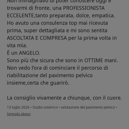
Non immaginavo di poter conoscere oggi e
trovarmi di fronte, una PROFESSIONISTA
ECCELENTE,tanto preparata, dolce, empatica.
Ho avuto una consulenza top mai ricevuta
prima, super dettagliata e mi sono sentita
ASCOLTATA E COMPRESA per la prima volta in
vita mia.
È un ANGELO.
Sono più che sicura che sono in OTTIME mani.
Non vedo l’ora di cominciare il percorso di
riabilitazione del pavimento pelvico
insieme,certa che guarirò.
La consiglio vivamente a chiunque, con il cuore.
13 luglio 2026
•
Studio ostetrico
•
valutazione del pavimento pelvico
•
secondo l'opinione dell'utente Rosalba Russo
Segnala abuso