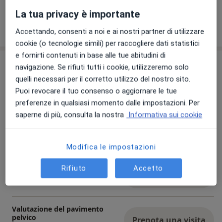
dall’adolescenza alla menopausa.
La tua privacy è importante
Mostra dettagli
sull'esperienza
Accettando, consenti a noi e ai nostri partner di utilizzare
cookie (o tecnologie simili) per raccogliere dati statistici
e fornirti contenuti in base alle tue abitudini di
Prestazioni e prezzi
navigazione. Se rifiuti tutti i cookie, utilizzeremo solo
quelli necessari per il corretto utilizzo del nostro sito.
Visita ostetrica
Prenota una visita
Puoi revocare il tuo consenso o aggiornare le tue
50 € - 60 €
Dettagli
preferenze in qualsiasi momento dalle impostazioni. Per
saperne di più, consulta la nostra
Informativa sui cookie
Prima visita ostetrica
Prenota una visita
50 € - 60 €
Dettagli
Modifica le impostazioni
Rifiuto
Accetto
Visita di controllo
Prenota una visita
Dettagli
Valutazione del pavimento
pelvico
Prenota una visita