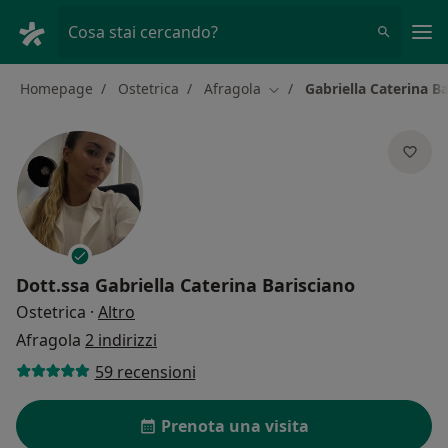
Men
Cosa stai cercando?
Homepage
Ostetrica
Afragola
Gabriella Caterina B
Cambia città
Dott.ssa
Gabriella Caterina Barisciano
sulle specializzazioni
Ostetrica
·
Altro
Afragola
2 indirizzi
59 recensioni
Prenota una visita