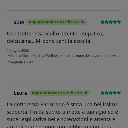
SDM
Appuntamento verificato
S
Una Dottoressa molto attenta, empatica,
dolcissima…Mi sono sentita accolta!
14 luglio 2026
•
Centro Morra Medical Wellness
•
riabilitazione del pavimento pelvico
secondo l'opinione dell'utente SDM
•
Segnala abuso
Laura
Appuntamento verificato
L
La dottoressa Barisciano è stata una bellissima
scoperta. Fin da subito ti mette a tuo agio ed è
super esplicativa nelle spiegazioni e attenta e
accogliente per ogni tuo dubbio o domanda.