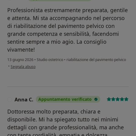
Professionista estremamente preparata, gentile
e attenta. Mi sta accompagnando nel percorso
di riabilitazione del pavimento pelvico con
grande competenza e sensibilità, facendomi
sentire sempre a mio agio. La consiglio
vivamente!
13 giugno 2026
•
Studio ostetrico
•
riabilitazione del pavimento pelvico
secondo l'opinione dell'utente G.N.
•
Segnala abuso
Anna C.
Appuntamento verificato
A
Dottoressa molto preparata, chiara e
disponibile. Mi ha spiegato tutto nei minimi
dettagli con grande professionalità, ma anche
con tanta cordialità, empatia e dolcezza.