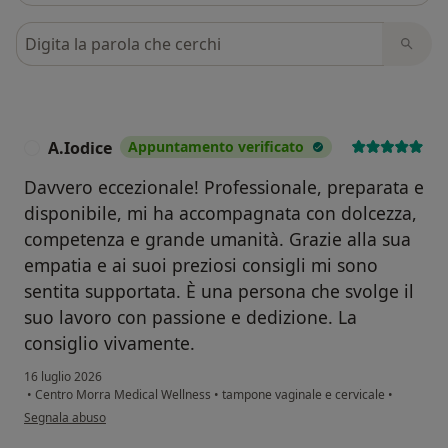
Cerca nelle recensioni
A.Iodice
Appuntamento verificato
A
Davvero eccezionale! Professionale, preparata e
disponibile, mi ha accompagnata con dolcezza,
competenza e grande umanità. Grazie alla sua
empatia e ai suoi preziosi consigli mi sono
sentita supportata. È una persona che svolge il
suo lavoro con passione e dedizione. La
consiglio vivamente.
16 luglio 2026
•
Centro Morra Medical Wellness
•
tampone vaginale e cervicale
•
secondo l'opinione dell'utente A.Iodice
Segnala abuso