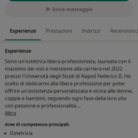
Invia messaggio
Esperienze
Prestazioni
Indirizzi
Recensioni 
Esperienze
Sono un'ostetrica libera professionista, laureata con il
massimo dei voti e menzione alla carriera nel 2022
presso l'Università degli Studi di Napoli Federico II. Ho
scelto di dedicarmi alla libera professione per poter
offrire un'assistenza personalizzata e vicina alle donne,
coppie e bambini, seguendo ogni fase della loro vita
con passione e professionalità.
Su di me
Altro
Mi specializzo nella riabilitazione del pavimento pelvico
Aree di competenza principali:
e nella riabilitazione della diastasi addominale,
Ostetricia
trattando con competenza e discrezione disturbi come