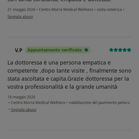
21 maggio 2026
•
Centro Morra Medical Wellness
•
visita ostetrica
•
secondo l'opinione dell'utente Anna C.
Segnala abuso
V.P
Appuntamento verificato
V
La dottoressa è una persona empatica e
competente ,dopo tante visite , finalmente sono
stata ascoltata e capita.Grazie dottoressa per la
vostra professionalità e la grande umanità
18 maggio 2026
•
Centro Morra Medical Wellness
•
riabilitazione del pavimento pelvico
secondo l'opinione dell'utente V.P
•
Segnala abuso