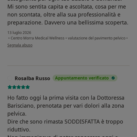
Mi sono sentita capita e ascoltata, cosa per me
non scontata, oltre alla sua professionalità e
preparazione. Davvero una bellissima scoperta.
13 luglio 2026
•
Centro Morra Medical Wellness
•
valutazione del pavimento pelvico
•
secondo l'opinione dell'utente Laura
Segnala abuso
Rosalba Russo
Appuntamento verificato
R
Ho fatto oggi la prima visita con la Dottoressa
Barisciano, prenotata per vari dolori alla zona
pelvica.
Dire che sono rimasta SODDISFATTA è troppo
riduttivo.