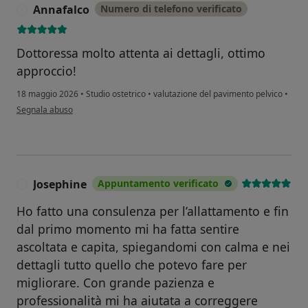
Annafalco
Numero di telefono verificato
A
Dottoressa molto attenta ai dettagli, ottimo
approccio!
18 maggio 2026
•
Studio ostetrico
•
valutazione del pavimento pelvico
•
secondo l'opinione dell'utente Annafalco
Segnala abuso
Josephine
Appuntamento verificato
J
Ho fatto una consulenza per l’allattamento e fin
dal primo momento mi ha fatta sentire
ascoltata e capita, spiegandomi con calma e nei
dettagli tutto quello che potevo fare per
migliorare. Con grande pazienza e
professionalità mi ha aiutata a correggere