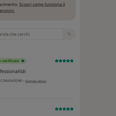
iacimento.
Scopri come funziona il
Per saperne di più sulle opinioni
ensioni.
 recensioni
verificato
fessionalità!
secondo l'opinione dell'utente Lucia di Marcantonio
in CONVENZIONE
•
Segnala abuso