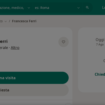
azione, medico, struttura
es: Roma
L
to
Francesca Ferri
Cambia città
Oggi
erri
7 Ago
sulle specializzazioni
erale
·
Altro
Chied
na visita
hiesta