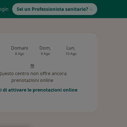
ogin
Sei un Professionista sanitario?
Domani
Dom,
Lun,
Mar,
Mer,
8 Ago
9 Ago
10 Ago
11 Ago
12 Ag
Questo centro non offre ancora
prenotazioni online
i di attivare le prenotazioni online