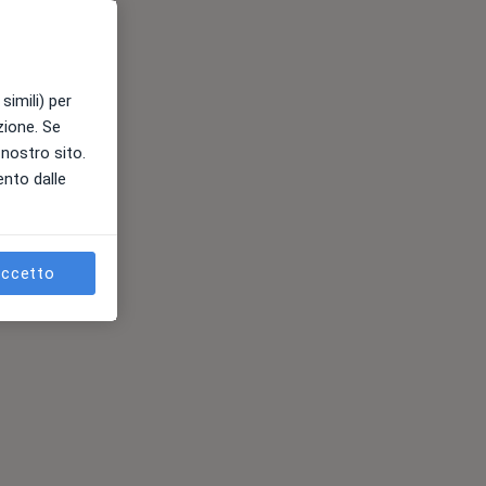
simili) per
azione. Se
l nostro sito.
ento dalle
ccetto