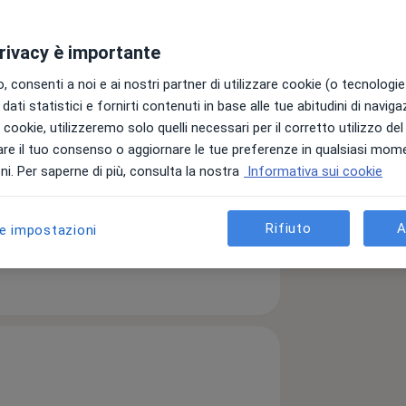
ze
Indirizzi
Prestazioni
Recensioni (43)
privacy è importante
 consenti a noi e ai nostri partner di utilizzare cookie (o tecnologie 
dati statistici e fornirti contenuti in base alle tue abitudini di navig
025
i i cookie, utilizzeremo solo quelli necessari per il corretto utilizzo de
re il tuo consenso o aggiornare le tue preferenze in qualsiasi mom
/1/2026 al
i. Per saperne di più, consulta la nostra
Informativa sui cookie
motivi di
dico al
Rifiuto
A
le impostazioni
erti
rni