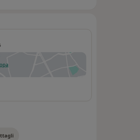
5
appa
 apre in una nuova scheda
ttagli
ll'indirizzo