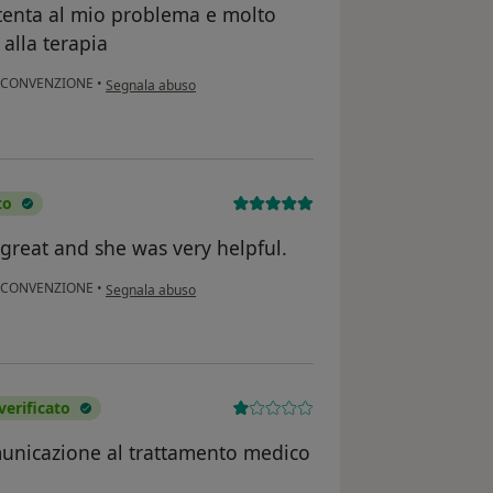
ttenta al mio problema e molto
 alla terapia
secondo l'opinione dell'utente MV
in CONVENZIONE
•
Segnala abuso
to
 great and she was very helpful.
secondo l'opinione dell'utente Scott Randall
in CONVENZIONE
•
Segnala abuso
erificato
municazione al trattamento medico