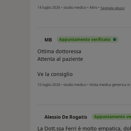
secondo l'opinione 
14 luglio 2026
•
studio medico
•
Altro
•
Segnala abuso
MB
Appuntamento verificato
M
Ottima dottoressa
Attenta al paziente
Ve la consiglio
10 luglio 2026
•
studio medico
•
Visita medica generica 
Alessio De Rogatis
Appuntamento ver
A
La Dott.ssa Ferri è molto empatica, d