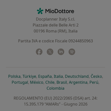
Contatti
MioDottore - Homepage
Docplanner Italy S.r.l.
Piazzale delle Belle Arti 2
00196 Roma (RM), Italia
Partita IVA e codice Fiscale 09244850963
Facebook
si apre in una nuova scheda
Twitter
si apre in una nuova scheda
Linkedin
si apre in una nuova sc
Spotify
si apre in una nuo
si apre in una nuova scheda
si apre in una nuova scheda
si apre in una nuova scheda
si apre in una nuova sche
si apre in 
si a
Polska
,
Türkiye
,
España
,
Italia
,
Deutschland
,
Česko
,
si apre in una nuova scheda
si apre in una nuova scheda
si apre in una nuova scheda
si apre in una nuova s
si apre in u
si apr
Portugal
,
México
,
Chile
,
Brasil
,
Argentina
,
Perú
,
si apre in una nuova sch
Colombia
REGOLAMENTO (EU) 2022/2065 (DSA) art. 24:
15.395.179 “AMARs” - Giugno 2026