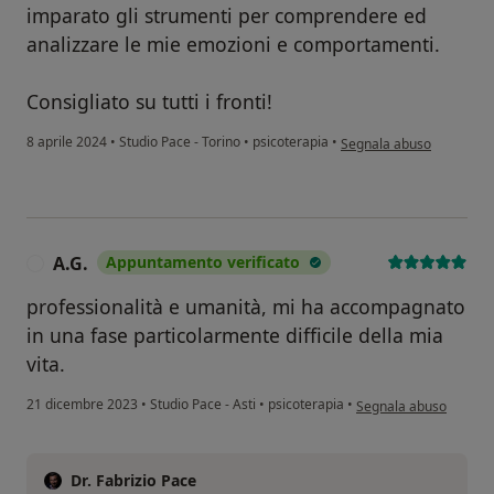
imparato gli strumenti per comprendere ed
analizzare le mie emozioni e comportamenti.
Consigliato su tutti i fronti!
secondo l'opinione dell'u
8 aprile 2024
•
Studio Pace - Torino
•
psicoterapia
•
Segnala abuso
A.G.
Appuntamento verificato
A
professionalità e umanità, mi ha accompagnato
in una fase particolarmente difficile della mia
vita.
secondo l'opinione dell
21 dicembre 2023
•
Studio Pace - Asti
•
psicoterapia
•
Segnala abuso
Dr. Fabrizio Pace