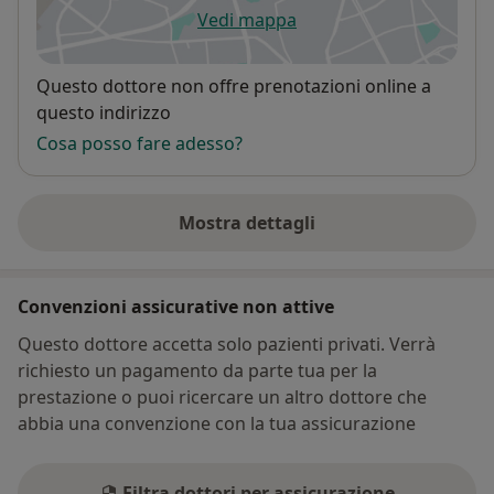
metodi acquisiti presso la Scuola Italiana di
Vedi mappa
Biosistemica con unica sede in Italia a Bologna seguita
si apre in una nuova scheda
da altre due sedi internazionali site a San Paolo in
Disponibilità
Brasile e Tokyo in Giappone.
Questo dottore non offre prenotazioni online a
questo indirizzo
La Biosistemica, intesa come approccio terapeutico
Cosa posso fare adesso?
integrato, che riassume in sé le sue due dirette
componenti biologica e sistemica, si serve di un
fondamentale strumento: l’ascolto profondo (Liss,
Mostra dettagli
sull'indirizzo
2000).
Il Prof. Liss, psichiatra e psicoterapeuta, fonda
Convenzioni assicurative non attive
negl’anni Ottanta la Biosistemica da cui sono state
Questo dottore accetta solo pazienti privati. Verrà
gettate le basi per la divulgazione di questo approccio
richiesto un pagamento da parte tua per la
in molti altri paesi europei, in Asia e in America.
prestazione o puoi ricercare un altro dottore che
abbia una convenzione con la tua assicurazione
Filtra dottori per assicurazione