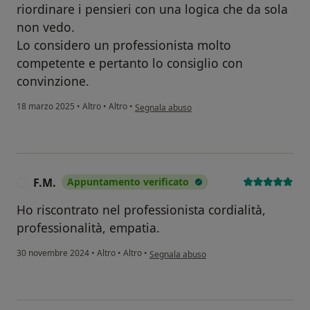
riordinare i pensieri con una logica che da sola
non vedo.
Lo considero un professionista molto
competente e pertanto lo consiglio con
convinzione.
secondo l'opinione dell'utente Piermaria
18 marzo 2025
•
Altro
•
Altro
•
Segnala abuso
F.M.
Appuntamento verificato
F
Ho riscontrato nel professionista cordialità,
professionalità, empatia.
secondo l'opinione dell'utente F.M.
30 novembre 2024
•
Altro
•
Altro
•
Segnala abuso