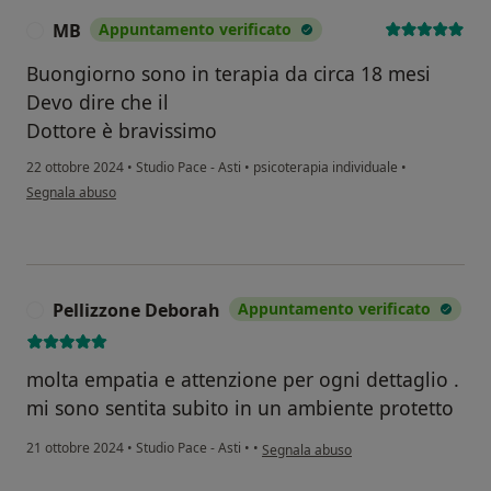
MB
Appuntamento verificato
M
Buongiorno sono in terapia da circa 18 mesi
Devo dire che il
Dottore è bravissimo
22 ottobre 2024
•
Studio Pace - Asti
•
psicoterapia individuale
•
secondo l'opinione dell'utente MB
Segnala abuso
Pellizzone Deborah
Appuntamento verificato
P
molta empatia e attenzione per ogni dettaglio .
mi sono sentita subito in un ambiente protetto
secondo l'opinione dell'utente Pelliz
21 ottobre 2024
•
Studio Pace - Asti
•
•
Segnala abuso