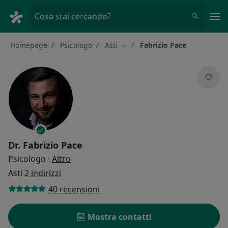
Men
Cosa stai cercando?
Homepage
Psicologo
Asti
Fabrizio Pace
Cambia città
Dr.
Fabrizio Pace
sulle specializzazioni
Psicologo
·
Altro
Asti
2 indirizzi
40 recensioni
Mostra contatti