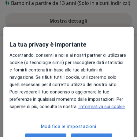
Bambini a partire da 13 anni (Solo in alcuni indirizzi)
risulta essere predominante quello interno.
Ho conseguito la Laurea in Scienze dell’Investigazione
Mostra dettagli
sull'esperienza
presso l’Università degli Studi dell’Aquila
specializzandomi in Antropologia Forense all’interno
del Master in “Tecnologie e Applicazioni per le Indagini
Prestazioni e prezzi
La tua privacy è importante
Scientifiche” presso l’Università Degli Studi di Firenze;
ho acquisito diversi perfezionamenti tra cui “Scienze
Accettando, consenti a noi e ai nostri partner di utilizzare
Colloquio psicologico
Forensi” e “Investigazioni Digitali” presso l’università
cookie (o tecnologie simili) per raccogliere dati statistici
Da 70 €
Dettagli
degli
e fornirti contenuti in base alle tue abitudini di
studi di Milano, in “Grafologia peritale” presso l’istituto
navigazione. Se rifiuti tutti i cookie, utilizzeremo solo
Mediazione familiare
CSI Forensic United Nations Academic Impact di cui ne
quelli necessari per il corretto utilizzo del nostro sito.
100 €
Dettagli
sono il referente per le regioni Piemonte e Valle
Puoi revocare il tuo consenso o aggiornare le tue
d’Aosta.
preferenze in qualsiasi momento dalle impostazioni. Per
Psicoterapia per adolescenti
Sono direttore scientifico di un progetto a livello
saperne di più, consulta la nostra
Informativa sui cookie
70 €
Dettagli
nazionale, volto alla scoperta di un’alterazione
morfologica del cervello la quale determina il suicidio
Modifica le impostazioni
Psicoterapia familiare
come evento terminale.
150 €
Dettagli