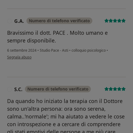
G.A.
Numero di telefono verificato
G
Bravissimo il dott. PACE . Molto umano e
sempre disponibile.
6 settembre 2024
•
Studio Pace - Asti
•
colloquio psicologico
•
secondo l'opinione dell'utente G.A.
Segnala abuso
S.C.
Numero di telefono verificato
S
Da quando ho iniziato la terapia con il Dottore
sono un'altra persona: ora sono serena,
calma..'normale'; mi ha aiutato a vedere le cose
con introspezione e a cercare di comprendere
gli stati emotivi delle persone a me più care