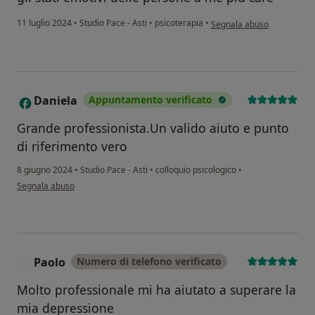
secondo l'opinione dell'ute
11 luglio 2024
•
Studio Pace - Asti
•
psicoterapia
•
Segnala abuso
Daniela
Appuntamento verificato
D
Grande professionista.Un valido aiuto e punto
di riferimento vero
8 giugno 2024
•
Studio Pace - Asti
•
colloquio psicologico
•
secondo l'opinione dell'utente Daniela
Segnala abuso
Paolo
Numero di telefono verificato
P
Molto professionale mi ha aiutato a superare la
mia depressione