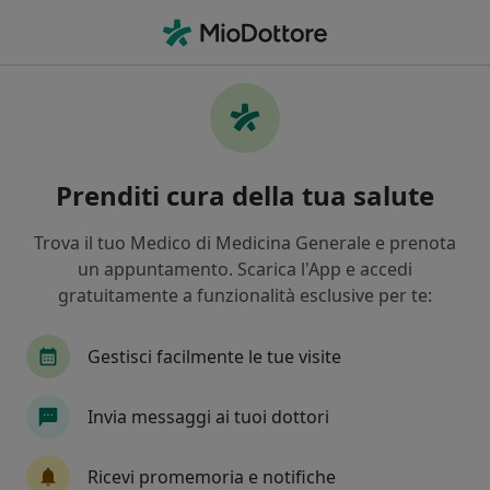
Men
Epatologo • Cinisello Balsamo, MI
Filters
Assicurazione
Mappa
Epatologi a Cinisello Balsamo. Prenota
Prenditi cura della tua salute
online la tua visita
In che modo ordiniamo i risultati
Trova il tuo Medico di Medicina Generale e prenota
un appuntamento. Scarica l'App e accedi
gratuitamente a funzionalità esclusive per te:
Gestisci facilmente le tue visite
Invia messaggi ai tuoi dottori
Dott. Massimo Pozzi
Ricevi promemoria e notifiche
·
Altro
Epatologo, Gastroenterologo