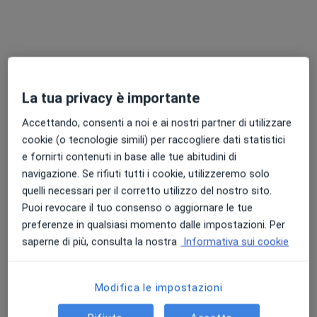
Questo centro non ha nessun professionista con date disponibili
Mostra profilo
La tua privacy è importante
Professionisti sanitari disponibili
Accettando, consenti a noi e ai nostri partner di utilizzare
cookie (o tecnologie simili) per raccogliere dati statistici
Questi professionisti sanitari si trovano fuori
e fornirti contenuti in base alle tue abitudini di
Cinisello Balsamo, MI, in aree vicine alla tua ricerca.
navigazione. Se rifiuti tutti i cookie, utilizzeremo solo
quelli necessari per il corretto utilizzo del nostro sito.
Puoi revocare il tuo consenso o aggiornare le tue
preferenze in qualsiasi momento dalle impostazioni. Per
saperne di più, consulta la nostra
Informativa sui cookie
Modifica le impostazioni
Dr. Alberto Eraldo Colombo