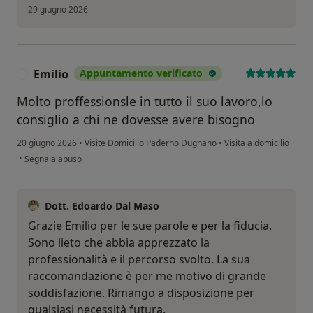
29 giugno 2026
Emilio
Appuntamento verificato
E
Molto proffessionsle in tutto il suo lavoro,lo
consiglio a chi ne dovesse avere bisogno
20 giugno 2026
•
Visite Domicilio Paderno Dugnano
•
Visita a domicilio
secondo l'opinione dell'utente Emilio
•
Segnala abuso
Dott. Edoardo Dal Maso
Grazie Emilio per le sue parole e per la fiducia.
Sono lieto che abbia apprezzato la
professionalità e il percorso svolto. La sua
raccomandazione è per me motivo di grande
soddisfazione. Rimango a disposizione per
qualsiasi necessità futura.