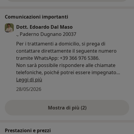
Comunicazioni importanti
Dott. Edoardo Dal Maso
., Paderno Dugnano 20037
Per i trattamenti a domicilio, si prega di
contattare direttamente il seguente numero
tramite WhatsApp: +39 366 976 5386.
Non sarà possibile rispondere alle chiamate
telefoniche, poiché potrei essere impegnato
durante le sedute con altri pazienti.
Leggi di più
28/05/2026
Mostra di più (2)
Prestazioni e prezzi