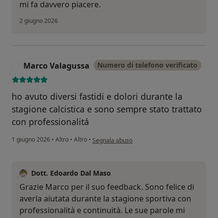
mi fa davvero piacere.
2 giugno 2026
Marco Valagussa
Numero di telefono verificato
M
ho avuto diversi fastidi e dolori durante la
stagione calcistica e sono sempre stato trattato
con professionalitá
secondo l'opinione dell'utente Marco Valaguss
1 giugno 2026
•
Altro
•
Altro
•
Segnala abuso
Dott. Edoardo Dal Maso
Grazie Marco per il suo feedback. Sono felice di
averla aiutata durante la stagione sportiva con
professionalità e continuità. Le sue parole mi