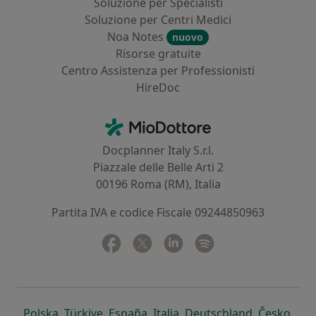
Soluzione per Specialisti
Soluzione per Centri Medici
Noa Notes
nuovo
Risorse gratuite
Centro Assistenza per Professionisti
HireDoc
Contatti
MioDottore - Homepage
Docplanner Italy S.r.l.
Piazzale delle Belle Arti 2
00196 Roma (RM), Italia
Partita IVA e codice Fiscale 09244850963
Facebook
si apre in una nuova scheda
Twitter
si apre in una nuova scheda
Linkedin
si apre in una nuova sc
Spotify
si apre in una nuo
si apre in una nuova scheda
si apre in una nuova scheda
si apre in una nuova scheda
si apre in una nuova sche
si apre in 
si a
Polska
,
Türkiye
,
España
,
Italia
,
Deutschland
,
Česko
,