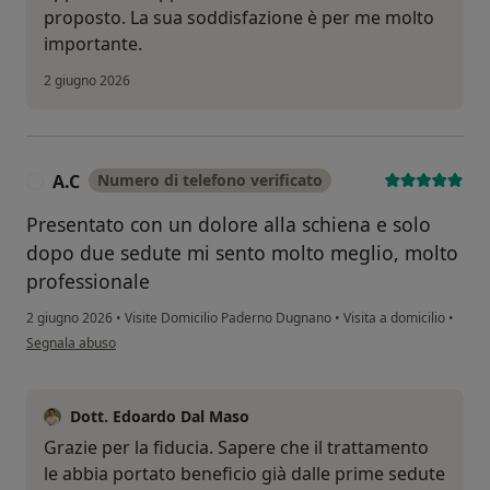
proposto. La sua soddisfazione è per me molto
importante.
2 giugno 2026
A.C
Numero di telefono verificato
A
Presentato con un dolore alla schiena e solo
dopo due sedute mi sento molto meglio, molto
professionale
2 giugno 2026
•
Visite Domicilio Paderno Dugnano
•
Visita a domicilio
•
secondo l'opinione dell'utente A.C
Segnala abuso
Dott. Edoardo Dal Maso
Grazie per la fiducia. Sapere che il trattamento
le abbia portato beneficio già dalle prime sedute