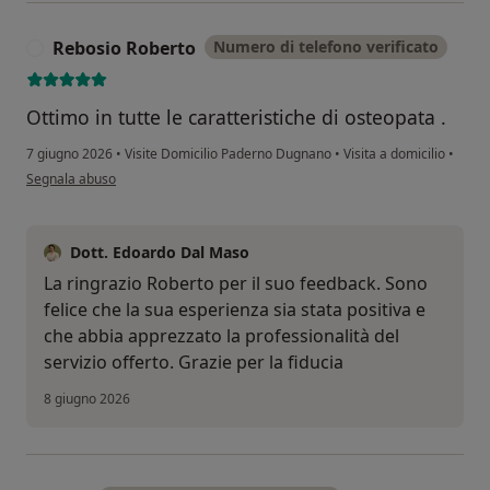
Rebosio Roberto
Numero di telefono verificato
R
Ottimo in tutte le caratteristiche di osteopata .
7 giugno 2026
•
Visite Domicilio Paderno Dugnano
•
Visita a domicilio
•
secondo l'opinione dell'utente Rebosio Roberto
Segnala abuso
Dott. Edoardo Dal Maso
La ringrazio Roberto per il suo feedback. Sono
felice che la sua esperienza sia stata positiva e
che abbia apprezzato la professionalità del
servizio offerto. Grazie per la fiducia
8 giugno 2026