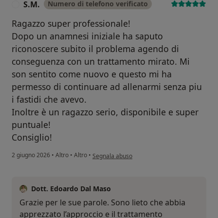
S.M.
Numero di telefono verificato
S
Ragazzo super professionale!
Dopo un anamnesi iniziale ha saputo
riconoscere subito il problema agendo di
conseguenza con un trattamento mirato. Mi
son sentito come nuovo e questo mi ha
permesso di continuare ad allenarmi senza piu
i fastidi che avevo.
Inoltre è un ragazzo serio, disponibile e super
puntuale!
Consiglio!
secondo l'opinione dell'utente S.M.
2 giugno 2026
•
Altro
•
Altro
•
Segnala abuso
Dott. Edoardo Dal Maso
Grazie per le sue parole. Sono lieto che abbia
apprezzato l’approccio e il trattamento