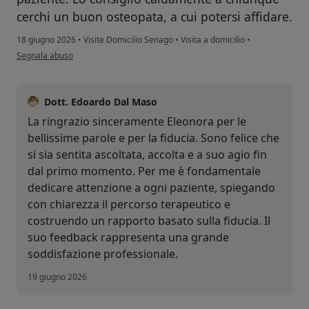
cerchi un buon osteopata, a cui potersi affidare.
18 giugno 2026
•
Visite Domicilio Senago
•
Visita a domicilio
•
secondo l'opinione dell'utente Eleonora
Segnala abuso
Dott. Edoardo Dal Maso
La ringrazio sinceramente Eleonora per le
bellissime parole e per la fiducia. Sono felice che
si sia sentita ascoltata, accolta e a suo agio fin
dal primo momento. Per me è fondamentale
dedicare attenzione a ogni paziente, spiegando
con chiarezza il percorso terapeutico e
costruendo un rapporto basato sulla fiducia. Il
suo feedback rappresenta una grande
soddisfazione professionale.
19 giugno 2026