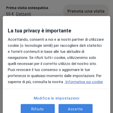
Prima visita osteopatica
Prenota una visita
55 €
Dettagli
Visita osteopatica
La tua privacy è importante
Prenota una visita
65 €
Dettagli
Accettando, consenti a noi e ai nostri partner di utilizzare
cookie (o tecnologie simili) per raccogliere dati statistici
Osteopatia
e fornirti contenuti in base alle tue abitudini di
Prenota una visita
55 €
Dettagli
navigazione. Se rifiuti tutti i cookie, utilizzeremo solo
quelli necessari per il corretto utilizzo del nostro sito.
Puoi revocare il tuo consenso o aggiornare le tue
Prima Visita
Prenota una visita
preferenze in qualsiasi momento dalle impostazioni. Per
55 €
Dettagli
saperne di più, consulta la nostra
Informativa sui cookie
Seduta di osteopatia
Prenota una visita
Modifica le impostazioni
55 €
Dettagli
Rifiuto
Accetto
+ 7 prestazioni