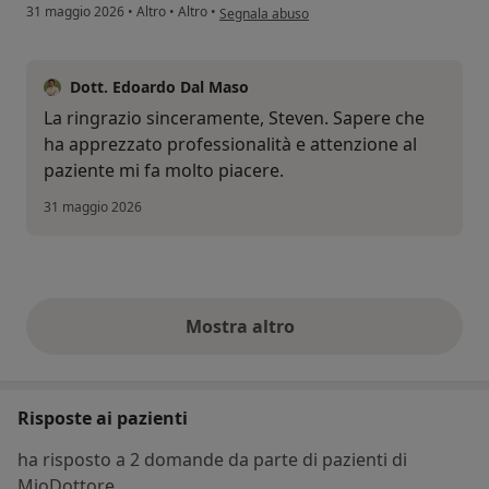
secondo l'opinione dell'utente Steven Russo
31 maggio 2026
•
Altro
•
Altro
•
Segnala abuso
Dott. Edoardo Dal Maso
La ringrazio sinceramente, Steven. Sapere che
ha apprezzato professionalità e attenzione al
paziente mi fa molto piacere.
31 maggio 2026
Mostra altro
opinioni di cui sopra
Risposte ai pazienti
ha risposto a 2 domande da parte di pazienti di
MioDottore