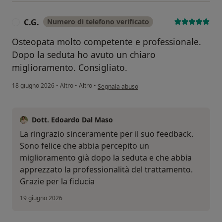
C.G.
Numero di telefono verificato
C
Osteopata molto competente e professionale.
Dopo la seduta ho avuto un chiaro
miglioramento. Consigliato.
secondo l'opinione dell'utente C.G.
18 giugno 2026
•
Altro
•
Altro
•
Segnala abuso
Dott. Edoardo Dal Maso
La ringrazio sinceramente per il suo feedback.
Sono felice che abbia percepito un
miglioramento già dopo la seduta e che abbia
apprezzato la professionalità del trattamento.
Grazie per la fiducia
19 giugno 2026