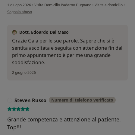
1 giugno 2026
•
Visite Domicilio Paderno Dugnano
•
Visita a domicilio
•
secondo l'opinione dell'utente Gaia Landoni
Segnala abuso
Dott. Edoardo Dal Maso
Grazie Gaia per le sue parole. Sapere che si è
sentita ascoltata e seguita con attenzione fin dal
primo appuntamento è per me una grande
soddisfazione.
2 giugno 2026
Steven Russo
Numero di telefono verificato
S
Grande competenza e attenzione al paziente.
Top!!!