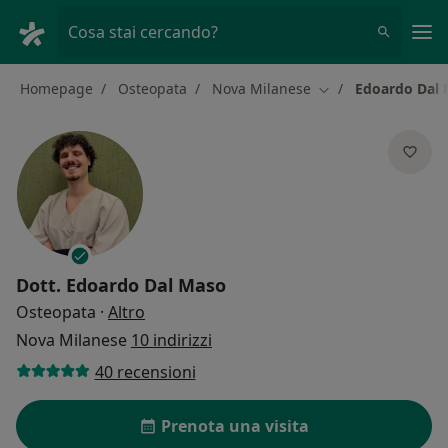
Men
Cosa stai cercando?
Homepage
Osteopata
Nova Milanese
Edoardo Dal
Cambia città
Dott.
Edoardo Dal Maso
sulle specializzazioni
Osteopata
·
Altro
Nova Milanese
10 indirizzi
40 recensioni
Prenota una visita