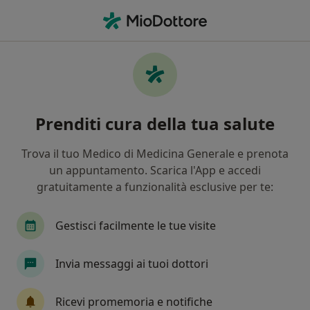
Men
Dietologo • Latina, LT
Filters
Mappa
Dietologi a Latina. Prenota online la tua
Prenditi cura della tua salute
visita
In che modo ordiniamo i risultati
Trova il tuo Medico di Medicina Generale e prenota
un appuntamento. Scarica l'App e accedi
gratuitamente a funzionalità esclusive per te:
Gestisci facilmente le tue visite
Invia messaggi ai tuoi dottori
Dott.ssa Roberta Mercurio
Ricevi promemoria e notifiche
·
Altro
Dietologa, Nutrizionista, Pediatra