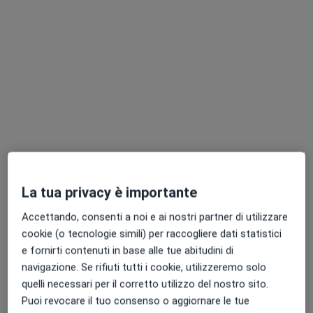
Redimedica
Centro Medico
·
Altro
Endocrinologo, Proctologo, Urologo
8532 recensioni
Largo G. B. Cirri 10, Latina
•
Mappa
Redimedica
La tua privacy è importante
Accettando, consenti a noi e ai nostri partner di utilizzare
Dott.ssa Roberta
Mercurio
cookie (o tecnologie simili) per raccogliere dati statistici
Dietologo
e fornirti contenuti in base alle tue abitudini di
navigazione. Se rifiuti tutti i cookie, utilizzeremo solo
Questo centro non ha nessun professionista con date disponibili
quelli necessari per il corretto utilizzo del nostro sito.
Mostra profilo
Puoi revocare il tuo consenso o aggiornare le tue