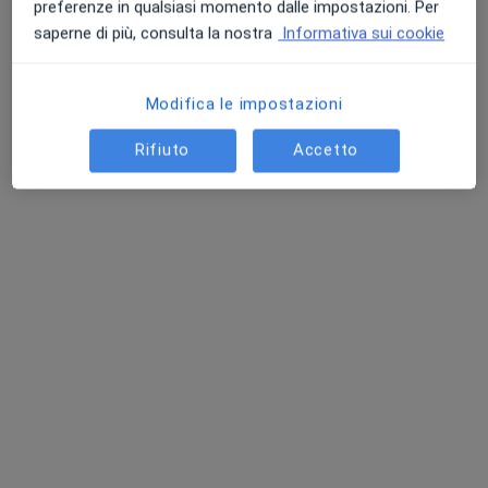
preferenze in qualsiasi momento dalle impostazioni. Per
saperne di più, consulta la nostra
Informativa sui cookie
Modifica le impostazioni
Rifiuto
Accetto
Dott.ssa Francesca Camardella
Dietologo, Medico di medicina generale
13 recensioni
Indirizzo 1
Indirizzo 2
Piazza Bruno Buozzi, 9, Latina
•
Mappa
Studio Medicina Generale
Questo dottore non ha ancora attivato le prenotazioni online presso questo indirizzo.