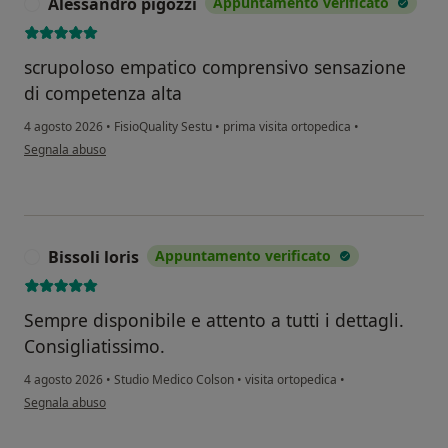
Alessandro pigozzi
Appuntamento verificato
A
scrupoloso empatico comprensivo sensazione
di competenza alta
4 agosto 2026
•
FisioQuality Sestu
•
prima visita ortopedica
•
secondo l'opinione dell'utente Alessandro pigozzi
Segnala abuso
Bissoli loris
Appuntamento verificato
B
Sempre disponibile e attento a tutti i dettagli.
Consigliatissimo.
4 agosto 2026
•
Studio Medico Colson
•
visita ortopedica
•
secondo l'opinione dell'utente Bissoli loris
Segnala abuso