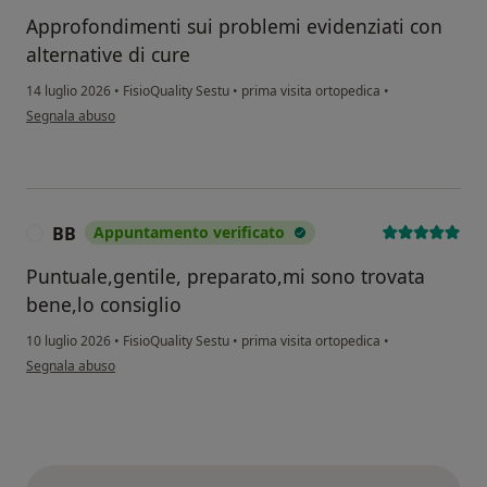
Approfondimenti sui problemi evidenziati con
alternative di cure
14 luglio 2026
•
FisioQuality Sestu
•
prima visita ortopedica
•
secondo l'opinione dell'utente UMBERTO
Segnala abuso
BB
Appuntamento verificato
B
Puntuale,gentile, preparato,mi sono trovata
bene,lo consiglio
10 luglio 2026
•
FisioQuality Sestu
•
prima visita ortopedica
•
secondo l'opinione dell'utente BB
Segnala abuso