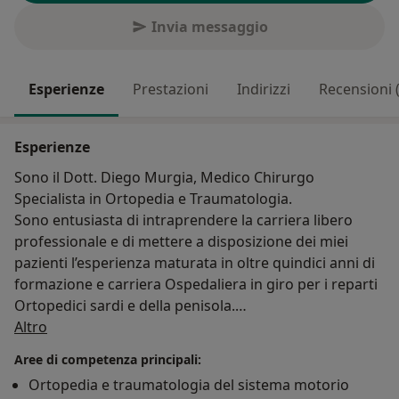
Invia messaggio
Esperienze
Prestazioni
Indirizzi
Recensioni 
Esperienze
Sono il Dott. Diego Murgia, Medico Chirurgo
Specialista in Ortopedia e Traumatologia.
Sono entusiasta di intraprendere la carriera libero
professionale e di mettere a disposizione dei miei
pazienti l’esperienza maturata in oltre quindici anni di
formazione e carriera Ospedaliera in giro per i reparti
Ortopedici sardi e della penisola.
Su di me
Il confronto con i tanti colleghi con cui ho avuto il
Altro
piacere di collaborare e, soprattutto, con le migliaia di
Aree di competenza principali:
pazienti che ho avuto l’onore di curare, mi ha
Ortopedia e traumatologia del sistema motorio
insegnato a mettere il paziente al centro, ascoltando le