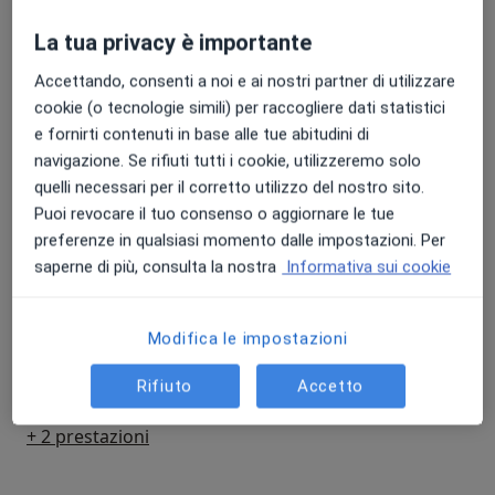
110 €
Dettagli
La tua privacy è importante
Visita ortopedica
Accettando, consenti a noi e ai nostri partner di utilizzare
Prenota una visita
110 €
Dettagli
cookie (o tecnologie simili) per raccogliere dati statistici
e fornirti contenuti in base alle tue abitudini di
navigazione. Se rifiuti tutti i cookie, utilizzeremo solo
Visita ortopedica di controllo
Prenota una visita
quelli necessari per il corretto utilizzo del nostro sito.
90 €
Dettagli
Puoi revocare il tuo consenso o aggiornare le tue
preferenze in qualsiasi momento dalle impostazioni. Per
Artrocentesi
saperne di più, consulta la nostra
Informativa sui cookie
Prenota una visita
30 € - 70 €
Dettagli
Modifica le impostazioni
Infiltrazione
Prenota una visita
70 €
Dettagli
Rifiuto
Accetto
+ 2 prestazioni