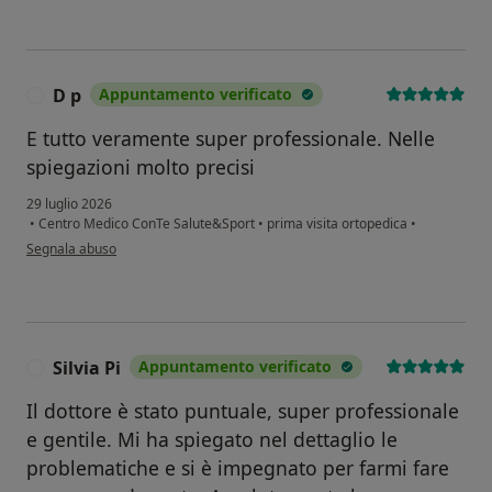
D p
Appuntamento verificato
D
E tutto veramente super professionale. Nelle
spiegazioni molto precisi
29 luglio 2026
•
Centro Medico ConTe Salute&Sport
•
prima visita ortopedica
•
secondo l'opinione dell'utente D p
Segnala abuso
Silvia Pi
Appuntamento verificato
S
Il dottore è stato puntuale, super professionale
e gentile. Mi ha spiegato nel dettaglio le
problematiche e si è impegnato per farmi fare