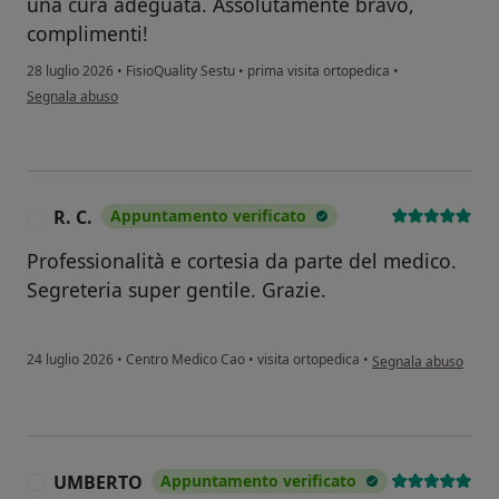
una cura adeguata. Assolutamente bravo,
complimenti!
28 luglio 2026
•
FisioQuality Sestu
•
prima visita ortopedica
•
secondo l'opinione dell'utente Silvia Pi
Segnala abuso
R. C.
Appuntamento verificato
R
Professionalità e cortesia da parte del medico.
Segreteria super gentile. Grazie.
secondo l'opinione de
24 luglio 2026
•
Centro Medico Cao
•
visita ortopedica
•
Segnala abuso
UMBERTO
Appuntamento verificato
U