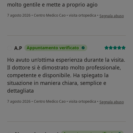
molto gentile e mette a proprio agio
secondo l'opinione d
7 agosto 2026
•
Centro Medico Cao
•
visita ortopedica
•
Segnala abuso
A.P
Appuntamento verificato
A
Ho avuto un’ottima esperienza durante la visita.
Il dottore si è dimostrato molto professionale,
competente e disponibile. Ha spiegato la
situazione in maniera chiara, semplice e
dettagliata
secondo l'opinione d
7 agosto 2026
•
Centro Medico Cao
•
visita ortopedica
•
Segnala abuso