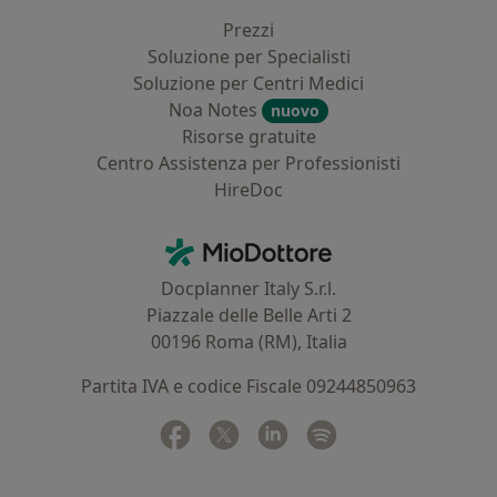
Prezzi
Soluzione per Specialisti
Soluzione per Centri Medici
Noa Notes
nuovo
Risorse gratuite
Centro Assistenza per Professionisti
HireDoc
Contatti
MioDottore - Homepage
Docplanner Italy S.r.l.
Piazzale delle Belle Arti 2
00196 Roma (RM), Italia
Partita IVA e codice Fiscale 09244850963
Facebook
si apre in una nuova scheda
Twitter
si apre in una nuova scheda
Linkedin
si apre in una nuova sc
Spotify
si apre in una nuo