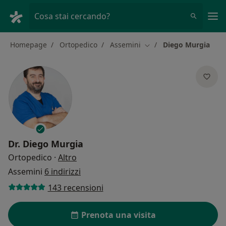
Men
Cosa stai cercando?
Homepage
Ortopedico
Assemini
Diego Murgia
Cambia città
Dr.
Diego Murgia
sulle specializzazioni
Ortopedico
·
Altro
Assemini
6 indirizzi
143 recensioni
Prenota una visita