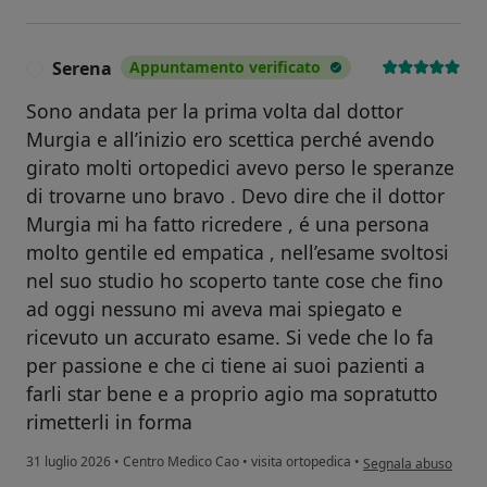
Serena
Appuntamento verificato
S
Sono andata per la prima volta dal dottor
Murgia e all’inizio ero scettica perché avendo
girato molti ortopedici avevo perso le speranze
di trovarne uno bravo . Devo dire che il dottor
Murgia mi ha fatto ricredere , é una persona
molto gentile ed empatica , nell’esame svoltosi
nel suo studio ho scoperto tante cose che fino
ad oggi nessuno mi aveva mai spiegato e
ricevuto un accurato esame. Si vede che lo fa
per passione e che ci tiene ai suoi pazienti a
farli star bene e a proprio agio ma sopratutto
rimetterli in forma
secondo l'opinione d
31 luglio 2026
•
Centro Medico Cao
•
visita ortopedica
•
Segnala abuso