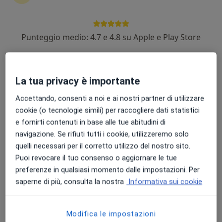
Punteggio medio: 4.7 e 4.8 su Apple e Play Store
Dott. Alessio Murgia
·
Altro
Dentista
20 recensioni
La tua privacy è importante
Via Niccolò Machiavelli 14, Dolianova
•
Mappa
Accettando, consenti a noi e ai nostri partner di utilizzare
Studio Odontoiatrico Dottor Murgia Alessio
cookie (o tecnologie simili) per raccogliere dati statistici
Prima visita dentistica
40 €
e fornirti contenuti in base alle tue abitudini di
Questo dottore non ha ancora attivato le prenotazioni online presso questo indirizzo.
navigazione. Se rifiuti tutti i cookie, utilizzeremo solo
quelli necessari per il corretto utilizzo del nostro sito.
Chiedi di attivare le prenotazioni online
Puoi revocare il tuo consenso o aggiornare le tue
preferenze in qualsiasi momento dalle impostazioni. Per
saperne di più, consulta la nostra
Informativa sui cookie
Modifica le impostazioni