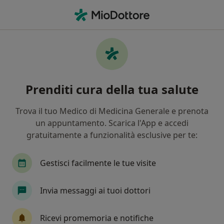
Men
Protesi • Dolianova, CA
Filters
• 1
Mappa
Specialisti in trattamento Protesi a
Prenditi cura della tua salute
Dolianova
In che modo ordiniamo i risultati
Trova il tuo Medico di Medicina Generale e prenota
un appuntamento. Scarica l'App e accedi
gratuitamente a funzionalità esclusive per te:
Che specializzazione stai cercando?
Ortopedico
Dentista
Gestisci facilmente le tue visite
Invia messaggi ai tuoi dottori
Ricevi promemoria e notifiche