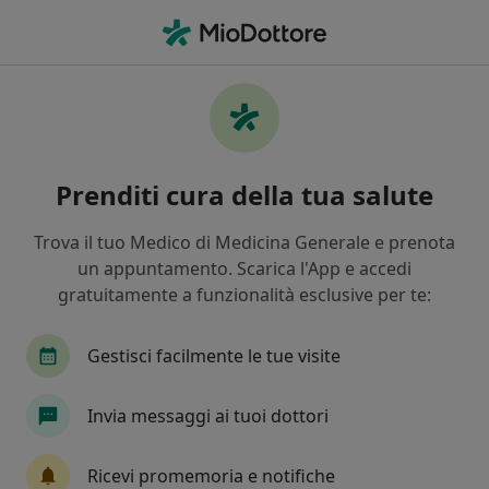
Men
Dentista • Viterbo, VT
Filters
Assicurazione:
Previmedical
Dentisti a Viterbo con Previmedical
Prenditi cura della tua salute
In che modo ordiniamo i risultati
Trova il tuo Medico di Medicina Generale e prenota
un appuntamento. Scarica l'App e accedi
Tariffa per prestazioni private. L’importo può variare
gratuitamente a funzionalità esclusive per te:
in base alla copertura assicurativa.
Gestisci facilmente le tue visite
Invia messaggi ai tuoi dottori
Ricevi promemoria e notifiche