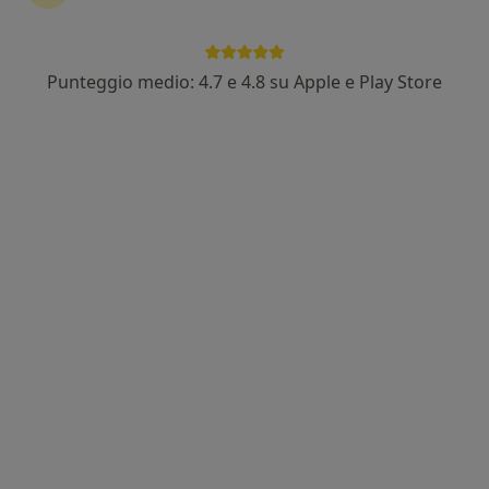
Pagamenti online
Punteggio medio: 4.7 e 4.8 su Apple e Play Store
Dott.ssa Silvia Leonardi
·
Altro
Dentista, Ortodontista, Igienista dentale
268 recensioni
Via Aldo Moro 15, Montefiascone
•
Mappa
Clinica Dentistica Anita
Prima visita odontoiatrica
Prestazione gratuita
Questo dottore non ha ancora attivato le prenotazioni online presso questo indirizzo.
Chiedi di attivare le prenotazioni online
Professionisti sanitari disponibili
Questi professionisti sanitari si trovano fuori