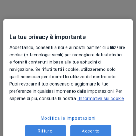
Questo dottore non ha ancora attivato le prenotazioni online presso questo indirizzo.
Chiedi di attivare le prenotazioni online
La tua privacy è importante
Accettando, consenti a noi e ai nostri partner di utilizzare
cookie (o tecnologie simili) per raccogliere dati statistici
e fornirti contenuti in base alle tue abitudini di
navigazione. Se rifiuti tutti i cookie, utilizzeremo solo
quelli necessari per il corretto utilizzo del nostro sito.
Puoi revocare il tuo consenso o aggiornare le tue
Dott. Gabriele Passalacqua
preferenze in qualsiasi momento dalle impostazioni. Per
·
Altro
saperne di più, consulta la nostra
Informativa sui cookie
Dentista, Ortodontista
66 recensioni
Via Mecenate 10, Roma
•
Mappa
Modifica le impostazioni
STUDIO DENTISTICO PASSALACQUA
Rifiuto
Accetto
Prima visita odontoiatrica
30 €