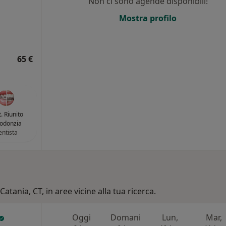
Non ci sono agende disponibili!
i
Mostra profilo
65 €
. Riunito
odonzia
ntista
Catania, CT, in aree vicine alla tua ricerca.
Oggi
Domani
Lun,
Mar,