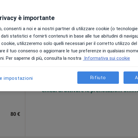
pa
privacy è importante
da 60 €
 consenti a noi e ai nostri partner di utilizzare cookie (o tecnologie 
dati statistici e fornirti contenuti in base alle tue abitudini di navig
i i cookie, utilizzeremo solo quelli necessari per il corretto utilizzo de
re il tuo consenso o aggiornare le tue preferenze in qualsiasi mom
Oggi
Domani
Lun,
Mar,
i. Per saperne di più, consulta la nostra
Informativa sui cookie
8 Ago
9 Ago
10 Ago
11 Ago
tro
Rifiuto
A
le impostazioni
Non ci sono agende disponibili!
i
Chiedi di attivare le prenotazioni onlin
80 €