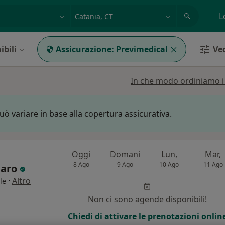
azione, medico, struttura
es: Roma
L
ibili
Assicurazione:
Previmedical
Ved
In che modo ordiniamo i r
può variare in base alla copertura assicurativa.
Oggi
Domani
Lun,
Mar,
8 Ago
9 Ago
10 Ago
11 Ago
 Faro
·
Altro
le
i
Non ci sono agende disponibili!
Chiedi di attivare le prenotazioni onlin