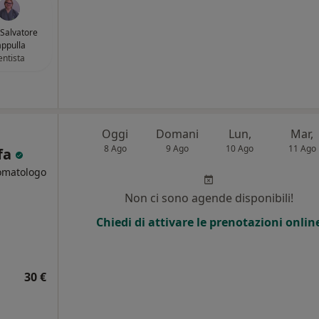
 Salvatore
ppulla
ntista
Oggi
Domani
Lun,
Mar,
8 Ago
9 Ago
10 Ago
11 Ago
nfa
tomatologo
Non ci sono agende disponibili!
i
Chiedi di attivare le prenotazioni onlin
30 €