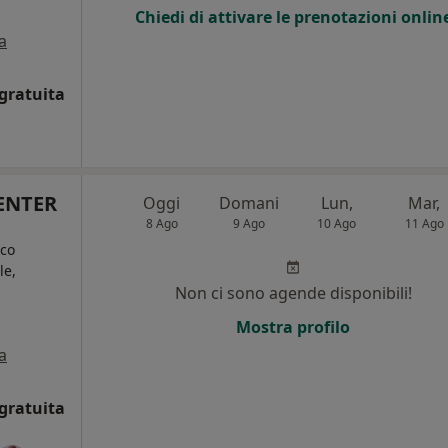
Chiedi di attivare le prenotazioni onlin
a
gratuita
ENTER
Oggi
Domani
Lun,
Mar,
8 Ago
9 Ago
10 Ago
11 Ago
ico
le,
Non ci sono agende disponibili!
Mostra profilo
a
gratuita