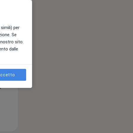
simili) per
azione. Se
l nostro sito.
ento dalle
Mer,
Gio,
Ven,
12 Ago
13 Ago
14 Ago
ccetto
e