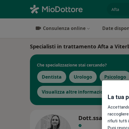
es. prest
Consulenza online
Date dispon
Specialisti in trattamento Afta a Viter
Che specializzazione stai cercando?
Dentista
Urologo
Psicologo
Visualizza altre informazioni
La tua 
Accettando,
raccogliere 
Dott.ssa Noemi S
rifiuti tutt
Puoi revoca