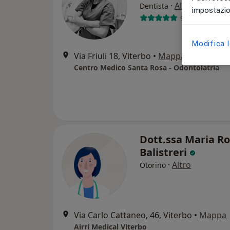
·
Altro
Dentista
impostazion
9 recensioni
Modifica 
Via Friuli 18, Viterbo
•
Mappa
Centro Medico Santa Rosa - Odontoiatria
Dott.ssa Maria Ro
Balistreri
·
Altro
Otorino
Via Carlo Cattaneo, 46, Viterbo
•
Mappa
Airri Medical Viterbo