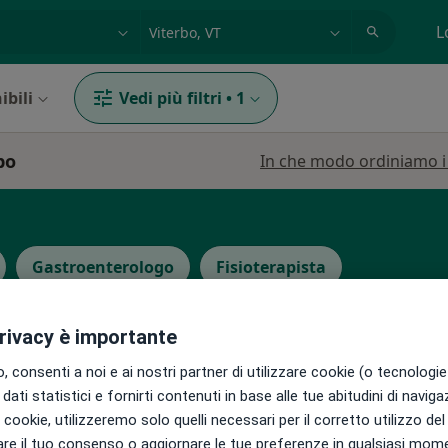
azione, medico, struttura
es: Roma
L
ibili
Vedi più filtri
•
1
bo
In che modo ordiniamo i r
Gastroenterologo
Fisioterapista
privacy è importante
 consenti a noi e ai nostri partner di utilizzare cookie (o tecnologie 
dati statistici e fornirti contenuti in base alle tue abitudini di navig
antini
Oggi
Domani
Lun,
Mar,
i i cookie, utilizzeremo solo quelli necessari per il corretto utilizzo de
8 Ago
9 Ago
10 Ago
11 Ago
re il tuo consenso o aggiornare le tue preferenze in qualsiasi mom