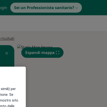
ogin
Sei un Professionista sanitario?
isultati
Espandi mappa
simili) per
azione. Se
Mer,
Gio,
Ven,
l nostro sito.
12 Ago
13 Ago
14 Ago
ento dalle