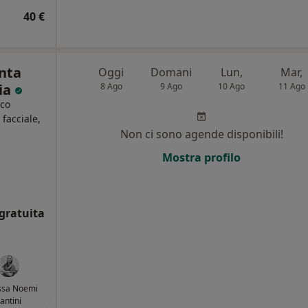
40 €
nta
Oggi
Domani
Lun,
Mar,
ria
8 Ago
9 Ago
10 Ago
11 Ago
ico
 facciale,
Non ci sono agende disponibili!
i
Mostra profilo
gratuita
ssa Noemi
antini