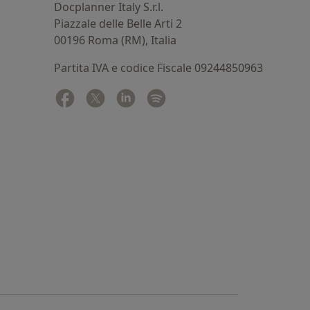
Docplanner Italy S.r.l.
Piazzale delle Belle Arti 2
00196 Roma (RM), Italia
Partita IVA e codice Fiscale 09244850963
Facebook
si apre in una nuova scheda
Twitter
si apre in una nuova scheda
Linkedin
si apre in una nuova scheda
Spotify
si apre in una nuova sched