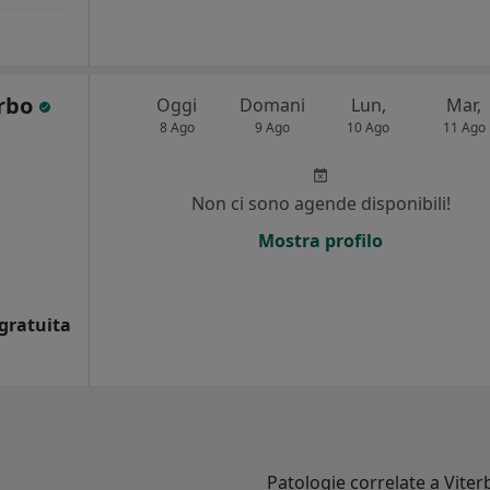
erbo
Oggi
Domani
Lun,
Mar,
8 Ago
9 Ago
10 Ago
11 Ago
Non ci sono agende disponibili!
Mostra profilo
gratuita
Patologie correlate a Viter