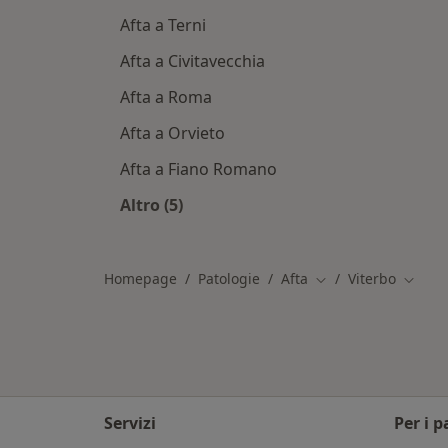
Afta a Terni
Afta a Civitavecchia
Afta a Roma
Afta a Orvieto
Afta a Fiano Romano
Altro (5)
Altro nella categoria: Città vicino Vit
Homepage
Patologie
Afta
Viterbo
Cambia città
Cambia
Servizi
Per i p