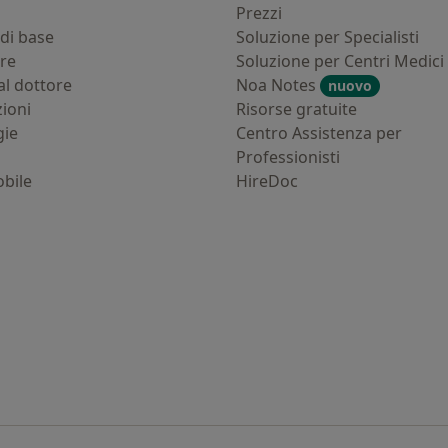
i
Prezzi
di base
Soluzione per Specialisti
ure
Soluzione per Centri Medici
al dottore
Noa Notes
nuovo
zioni
Risorse gratuite
gie
Centro Assistenza per
Professionisti
bile
HireDoc