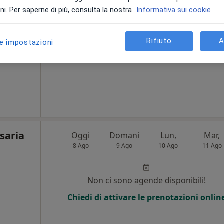
i. Per saperne di più, consulta la nostra
Informativa sui cookie
Non ci sono agende disponibili!
Rifiuto
A
Chiedi di attivare le prenotazioni onlin
le impostazioni
saria
Oggi
Domani
Lun,
Mar,
8 Ago
9 Ago
10 Ago
11 Ago
Non ci sono agende disponibili!
Chiedi di attivare le prenotazioni onlin