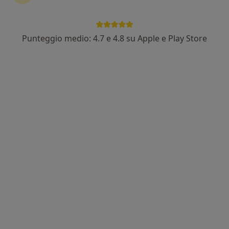
In evidenza
Punteggio medio: 4.7 e 4.8 su Apple e Play Store
Dott.ssa Erica Giustozzi
·
Altro
Endocrinologa, Chirurga generale
163 recensioni
Via Emilio Praga 39, Roma
•
Mappa
Tiberia Hospital
Visita endocrinologica
Prezzo non disponibile
Questo dottore non ha ancora attivato le prenotazioni online presso questo indirizzo.
Chiedi di attivare le prenotazioni online