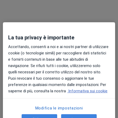
La tua privacy è importante
Dott.ssa Maria Elena Spoltore
·
Altro
Accettando, consenti a noi e ai nostri partner di utilizzare
Endocrinologa, Diabetologa
cookie (o tecnologie simili) per raccogliere dati statistici
6 recensioni
e fornirti contenuti in base alle tue abitudini di
Via Piemonte 26, Roma
•
Mappa
navigazione. Se rifiuti tutti i cookie, utilizzeremo solo
MK MEDICAL
quelli necessari per il corretto utilizzo del nostro sito.
Prima visita endocrinologica
100 €
Puoi revocare il tuo consenso o aggiornare le tue
preferenze in qualsiasi momento dalle impostazioni. Per
Questo dottore non ha ancora attivato le prenotazioni online presso questo indirizzo.
saperne di più, consulta la nostra
Informativa sui cookie
Chiedi di attivare le prenotazioni online
Modifica le impostazioni