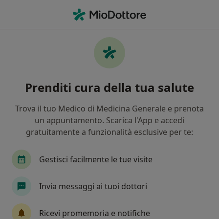
Men
Endocrinologo • Roma, RM
Filters
Assicurazione:
Fasi/Assidai
Endocrinologi a Roma con Fasi/Assidai
Prenditi cura della tua salute
In che modo ordiniamo i risultati
Trova il tuo Medico di Medicina Generale e prenota
un appuntamento. Scarica l'App e accedi
Tariffa per prestazioni private. L’importo può variare
gratuitamente a funzionalità esclusive per te:
in base alla copertura assicurativa.
Gestisci facilmente le tue visite
Invia messaggi ai tuoi dottori
Ricevi promemoria e notifiche