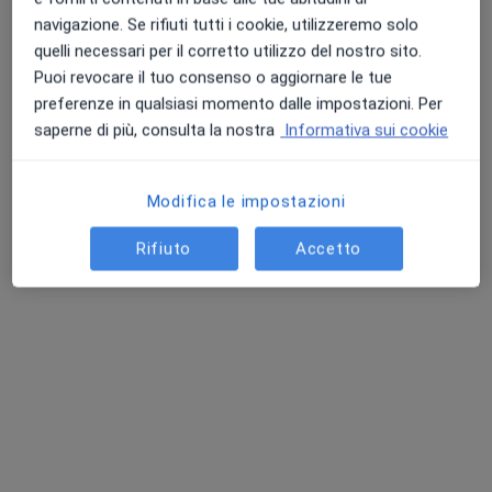
Questo dottore non ha ancora attivato le prenotazioni online presso questo indirizzo.
navigazione. Se rifiuti tutti i cookie, utilizzeremo solo
quelli necessari per il corretto utilizzo del nostro sito.
Chiedi di attivare le prenotazioni online
Puoi revocare il tuo consenso o aggiornare le tue
preferenze in qualsiasi momento dalle impostazioni. Per
saperne di più, consulta la nostra
Informativa sui cookie
Modifica le impostazioni
Rifiuto
Accetto
Dr. Gennaro Carrino
·
Altro
Dentista, Ortodontista, Stomatologo
82 recensioni
Via Vergini 29, Napoli
•
Mappa
Studio CARRINO
Prima visita odontoiatrica
Prestazione gratuita