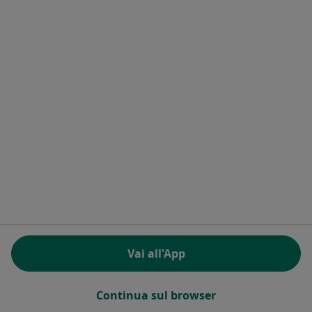
Dr. Giovanni Mallozzi
·
Altro
Dentista
VIA GENOVA, 11, Gaeta
•
Mappa
Studio dentistico
Ablazione
50 €
Questo dottore non ha ancora attivato le prenotazioni online presso questo indirizzo.
Chiedi di attivare le prenotazioni online
Vai all'App
Continua sul browser