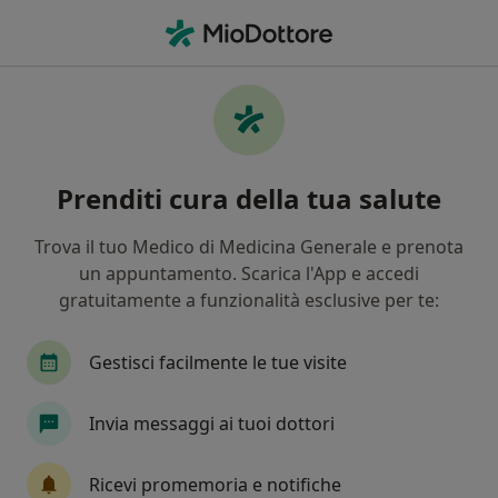
Men
Dentista • Minturno, LT
Filters
Assicurazione
Mappa
Dentisti a Minturno. Prenota online la tua
Prenditi cura della tua salute
visita
In che modo ordiniamo i risultati
Trova il tuo Medico di Medicina Generale e prenota
un appuntamento. Scarica l'App e accedi
gratuitamente a funzionalità esclusive per te:
Gestisci facilmente le tue visite
Invia messaggi ai tuoi dottori
Dott.ssa Maria Elena Ferritto
Ricevi promemoria e notifiche
·
Altro
Dentista, Medico estetico