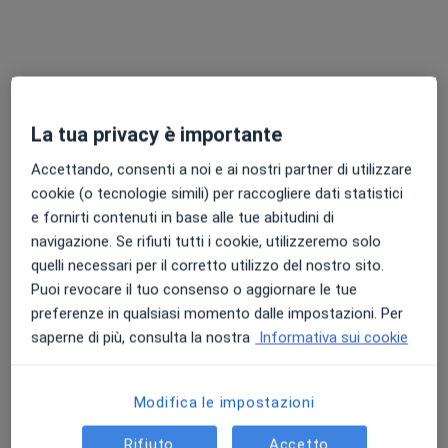
Studio Dentistico Dott. Mirko Merico
Centro medico odontoiatrico
·
Altro
Dentista, Ortodontista, Medico estetico
35 recensioni
Via Ippolito Nievo, 17, Giulianova
•
Mappa
La tua privacy è importante
Studio Dentistico Dott. Mirko Merico
Accettando, consenti a noi e ai nostri partner di utilizzare
Visita dentistica
120 €
cookie (o tecnologie simili) per raccogliere dati statistici
e fornirti contenuti in base alle tue abitudini di
navigazione. Se rifiuti tutti i cookie, utilizzeremo solo
quelli necessari per il corretto utilizzo del nostro sito.
Dott. Mirko Merico
Puoi revocare il tuo consenso o aggiornare le tue
Dentista
preferenze in qualsiasi momento dalle impostazioni. Per
Questo centro non ha nessun professionista con date disponibili
saperne di più, consulta la nostra
Informativa sui cookie
Mostra profilo
Modifica le impostazioni
Rifiuto
Accetto