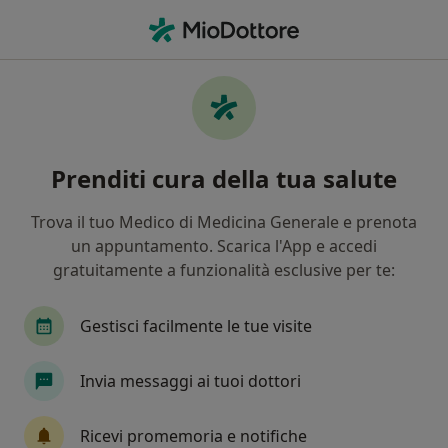
Men
Dentista • Martinsicuro, TE
Filters
Assicurazione
Mappa
Dentisti a Martinsicuro. Prenota online la
Prenditi cura della tua salute
tua visita
In che modo ordiniamo i risultati
Trova il tuo Medico di Medicina Generale e prenota
un appuntamento. Scarica l'App e accedi
gratuitamente a funzionalità esclusive per te:
Gestisci facilmente le tue visite
Invia messaggi ai tuoi dottori
Dott. Luigi Falconio
Ricevi promemoria e notifiche
·
Altro
Dentista