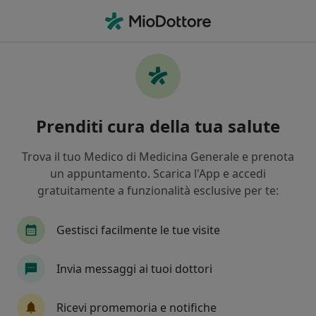
Men
Dentista • Bollate, MI
Filters
Assicurazione:
Fasi
Dentisti a Bollate con Fasi
Prenditi cura della tua salute
In che modo ordiniamo i risultati
Trova il tuo Medico di Medicina Generale e prenota
un appuntamento. Scarica l'App e accedi
Tariffa per prestazioni private. L’importo può variare
gratuitamente a funzionalità esclusive per te:
in base alla copertura assicurativa.
Gestisci facilmente le tue visite
Invia messaggi ai tuoi dottori
Ricevi promemoria e notifiche