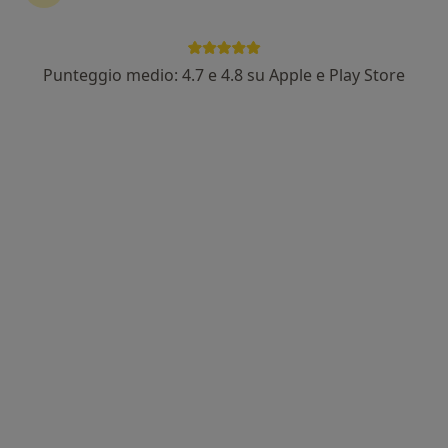
Dr. Ermanno Putortì
Punteggio medio: 4.7 e 4.8 su Apple e Play Store
·
Altro
Dentista, Chirurgo
238 recensioni
Indirizzo
Online
Via Giacomo Matteotti 21, Rho
•
Mappa
Studio Dentistico Dentisti Moderni Dott. Ermanno Putortì
Prima visita dentistica
Prestazione gratuita
Questo dottore non ha ancora attivato le prenotazioni online presso questo indirizzo.
Chiedi di attivare le prenotazioni online