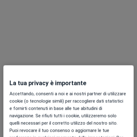
Questi professionisti sanitari si trovano fuori Bollate,
MI, in aree vicine alla tua ricerca.
Dr. Fabio Vaja
La tua privacy è importante
·
Altro
Dentista, Ortodontista
192 recensioni
Accettando, consenti a noi e ai nostri partner di utilizzare
cookie (o tecnologie simili) per raccogliere dati statistici
Viale Gran Sasso 17, Milano
•
Mappa
e fornirti contenuti in base alle tue abitudini di
Studio Dentistico Dr. Vaja
navigazione. Se rifiuti tutti i cookie, utilizzeremo solo
Prima visita dentistica
Prezzo non disponibile
quelli necessari per il corretto utilizzo del nostro sito.
Questo dottore non ha ancora attivato le prenotazioni online presso questo indirizzo.
Puoi revocare il tuo consenso o aggiornare le tue