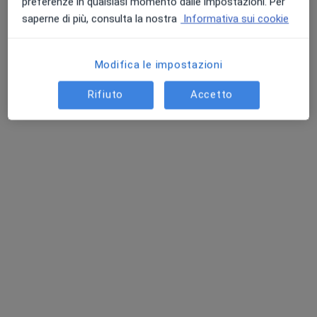
preferenze in qualsiasi momento dalle impostazioni. Per
Chiedi di attivare le prenotazioni online
saperne di più, consulta la nostra
Informativa sui cookie
Modifica le impostazioni
Rifiuto
Accetto
Dr. Guido Pagano
·
Altro
Dentista, Ortodontista, Stomatologo
119 recensioni
Piazza della Repubblica 6, Varese
•
Mappa
SMILE ATELIER DEL SORRISO
Prima visita dentistica
90 €
Questo dottore non ha ancora attivato le prenotazioni online presso questo indirizzo.