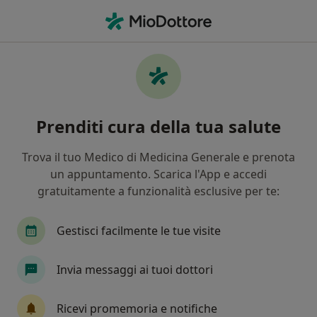
Men
Parodontosi • Bollate, MI
Filters
• 1
Assicurazione
Map
Specialisti in trattamento Parodontosi a
Prenditi cura della tua salute
Bollate
In che modo ordiniamo i risultati
Trova il tuo Medico di Medicina Generale e prenota
un appuntamento. Scarica l'App e accedi
gratuitamente a funzionalità esclusive per te:
Che specializzazione stai cercando?
Dentista
Ortodontista
Igienista dentale
Gestisci facilmente le tue visite
Invia messaggi ai tuoi dottori
Ricevi promemoria e notifiche