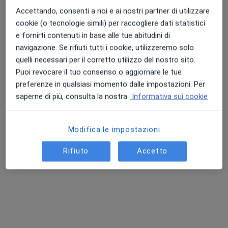
Accettando, consenti a noi e ai nostri partner di utilizzare
cookie (o tecnologie simili) per raccogliere dati statistici
e fornirti contenuti in base alle tue abitudini di
navigazione. Se rifiuti tutti i cookie, utilizzeremo solo
quelli necessari per il corretto utilizzo del nostro sito.
Puoi revocare il tuo consenso o aggiornare le tue
Dott. Francesco Coletta
preferenze in qualsiasi momento dalle impostazioni. Per
saperne di più, consulta la nostra
Informativa sui cookie
·
Altro
Dentista
Via Puccini, 1, Rho
•
Mappa
Centro Dentistico Primo Rho
Modifica le impostazioni
Visita dentistica
Prezzo non disponibile
Rifiuto
Accetto
Questo dottore non ha ancora attivato le prenotazioni online presso questo indirizzo.
Chiedi di attivare le prenotazioni online