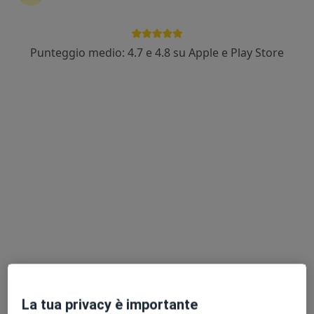
Punteggio medio: 4.7 e 4.8 su Apple e Play Store
Dr. Ermanno Putortì
·
Altro
Dentista, Chirurgo
238 recensioni
Indirizzo
Online
Via Giacomo Matteotti 21, Rho
•
Mappa
Studio Dentistico Dentisti Moderni Dott. Ermanno Putortì
Medicazione
Prestazione gratuita
Questo dottore non ha ancora attivato le prenotazioni online presso questo indirizzo.
Chiedi di attivare le prenotazioni online
La tua privacy è importante