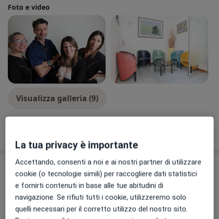
Foto e video
Visualizza galleria (9)
Mostra dettagli
sull'esperienza
La tua privacy è importante
Accettando, consenti a noi e ai nostri partner di utilizzare
Prestazioni e prezzi
cookie (o tecnologie simili) per raccogliere dati statistici
e fornirti contenuti in base alle tue abitudini di
Prima visita dentistica
Prenota una visita
navigazione. Se rifiuti tutti i cookie, utilizzeremo solo
Da 50 €
Dettagli
quelli necessari per il corretto utilizzo del nostro sito.