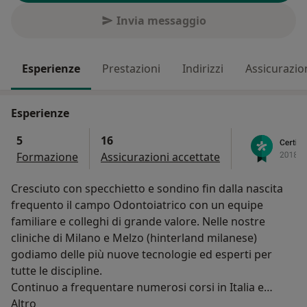
Invia messaggio
Esperienze
Prestazioni
Indirizzi
Assicurazio
Esperienze
5
16
Formazione
Assicurazioni accettate
Cresciuto con specchietto e sondino fin dalla nascita
frequento il campo Odontoiatrico con un equipe
familiare e colleghi di grande valore. Nelle nostre
cliniche di Milano e Melzo (hinterland milanese)
godiamo delle più nuove tecnologie ed esperti per
tutte le discipline.
Continuo a frequentare numerosi corsi in Italia e
Su di me
all’estero in Estetica dentale, Conservativa, protesi e
Altro