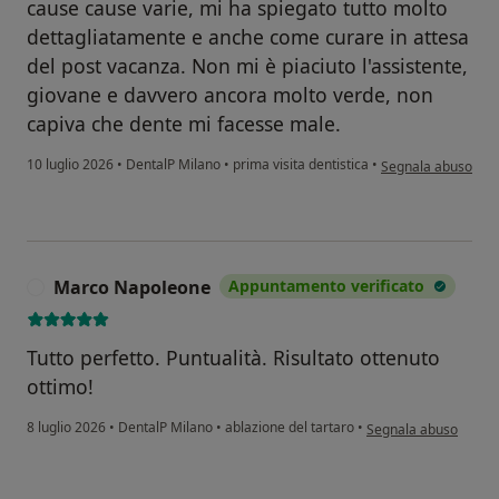
cause cause varie, mi ha spiegato tutto molto
dettagliatamente e anche come curare in attesa
del post vacanza. Non mi è piaciuto l'assistente,
giovane e davvero ancora molto verde, non
capiva che dente mi facesse male.
secondo l'opinione d
10 luglio 2026
•
DentalP Milano
•
prima visita dentistica
•
Segnala abuso
Marco Napoleone
Appuntamento verificato
M
Tutto perfetto. Puntualità. Risultato ottenuto
ottimo!
secondo l'opinione d
8 luglio 2026
•
DentalP Milano
•
ablazione del tartaro
•
Segnala abuso