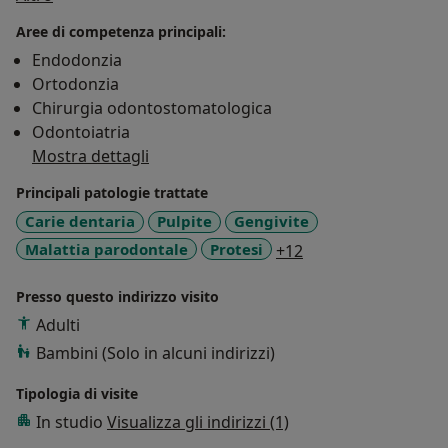
chirurgia, sono membro delle più importanti
Aree di competenza principali:
associazioni di categoria come A.n.d.i e l' Accademia
Endodonzia
Italiana di Osteointegrazione AIO.
Ortodonzia
Chirurgia odontostomatologica
Odontoiatria
Mostra dettagli
Principali patologie trattate
Carie dentaria
Pulpite
Gengivite
a11y_sr_more_dise
Malattia parodontale
Protesi
+12
Presso questo indirizzo visito
Adulti
Bambini (Solo in alcuni indirizzi)
Tipologia di visite
In studio
Visualizza gli indirizzi (1)