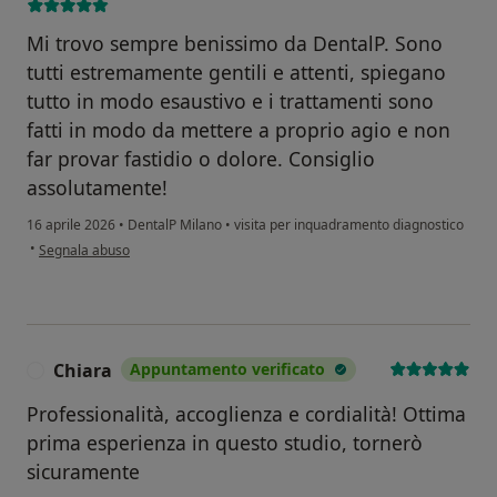
Mi trovo sempre benissimo da DentalP. Sono
tutti estremamente gentili e attenti, spiegano
tutto in modo esaustivo e i trattamenti sono
fatti in modo da mettere a proprio agio e non
far provar fastidio o dolore. Consiglio
assolutamente!
16 aprile 2026
•
DentalP Milano
•
visita per inquadramento diagnostico
secondo l'opinione dell'utente Chiara Meierhofer
•
Segnala abuso
Chiara
Appuntamento verificato
C
Professionalità, accoglienza e cordialità! Ottima
prima esperienza in questo studio, tornerò
sicuramente