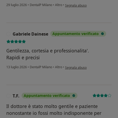
secondo l'opinione dell'utente Vince
29 luglio 2026
•
DentalP Milano
•
Altro
•
Segnala abuso
Gabriele Dainese
Appuntamento verificato
G
Gentilezza, cortesia e professionalita'.
Rapidi e precisi
secondo l'opinione dell'utente Gabr
13 luglio 2026
•
DentalP Milano
•
Altro
•
Segnala abuso
T.F.
Appuntamento verificato
T
Il dottore è stato molto gentile e paziente
nonostante io fossi molto indisponente per