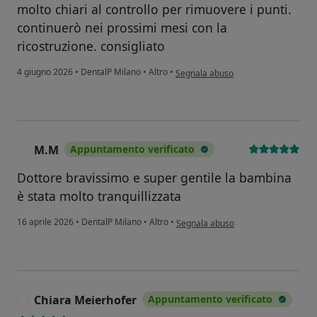
molto chiari al controllo per rimuovere i punti.
continuerò nei prossimi mesi con la
ricostruzione. consigliato
secondo l'opinione dell'utente VR
4 giugno 2026
•
DentalP Milano
•
Altro
•
Segnala abuso
M.M
Appuntamento verificato
M
Dottore bravissimo e super gentile la bambina
è stata molto tranquillizzata
secondo l'opinione dell'utente M.M
16 aprile 2026
•
DentalP Milano
•
Altro
•
Segnala abuso
Chiara Meierhofer
Appuntamento verificato
C