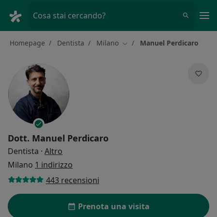
Men
Cosa stai cercando?
Homepage
Dentista
Milano
Manuel Perdicaro
Cambia città
Dott.
Manuel Perdicaro
sulle specializzazioni
Dentista
·
Altro
Milano
1 indirizzo
443 recensioni
Prenota una visita