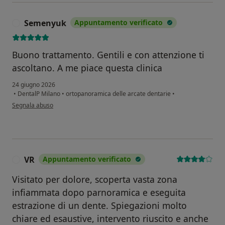
Semenyuk
Appuntamento verificato
S
Buono trattamento. Gentili e con attenzione ti
ascoltano. A me piace questa clinica
24 giugno 2026
•
DentalP Milano
•
ortopanoramica delle arcate dentarie
•
secondo l'opinione dell'utente Semenyuk
Segnala abuso
VR
Appuntamento verificato
V
Visitato per dolore, scoperta vasta zona
infiammata dopo parnoramica e eseguita
estrazione di un dente. Spiegazioni molto
chiare ed esaustive, intervento riuscito e anche