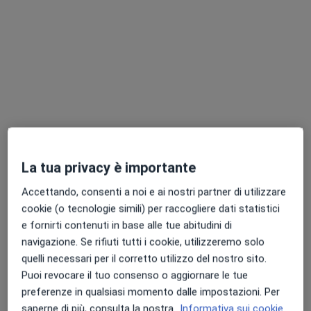
Chiedi di attivare le prenotazioni online
La tua privacy è importante
Dott. Roberto Provasoli
Accettando, consenti a noi e ai nostri partner di utilizzare
·
Altro
Dentista, Chirurgo
cookie (o tecnologie simili) per raccogliere dati statistici
39 recensioni
e fornirti contenuti in base alle tue abitudini di
Via Puccini, 1, Rho
•
Mappa
navigazione. Se rifiuti tutti i cookie, utilizzeremo solo
Centro Dentistico Primo Rho
quelli necessari per il corretto utilizzo del nostro sito.
Prima visita odontoiatrica
Prestazione gratuita
Puoi revocare il tuo consenso o aggiornare le tue
preferenze in qualsiasi momento dalle impostazioni. Per
Questo dottore non ha ancora attivato le prenotazioni online presso questo indirizzo.
saperne di più, consulta la nostra
Informativa sui cookie