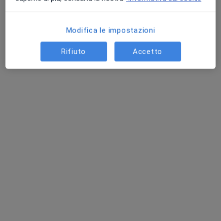
Chiedi di attivare le prenotazioni online
Modifica le impostazioni
Rifiuto
Accetto
Dott. Sergio Parozzi
·
Altro
Dentista
24 recensioni
Via Milano, 8, Rho
•
Mappa
Centro Clinico Via Milano - Centro Laser
Igiene orale
90 €
Questo dottore non ha ancora attivato le prenotazioni online presso questo indirizzo.