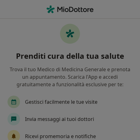
Men
Recessione Gengivale • Bollate, MI
Filters
• 1
Assicurazione
Map
Specialisti in trattamento Recessione
Prenditi cura della tua salute
gengivale a Bollate
In che modo ordiniamo i risultati
Trova il tuo Medico di Medicina Generale e prenota
un appuntamento. Scarica l'App e accedi
gratuitamente a funzionalità esclusive per te:
Che specializzazione stai cercando?
Dentista
Ortodontista
Chirurgo
Igie
Gestisci facilmente le tue visite
Invia messaggi ai tuoi dottori
Ricevi promemoria e notifiche