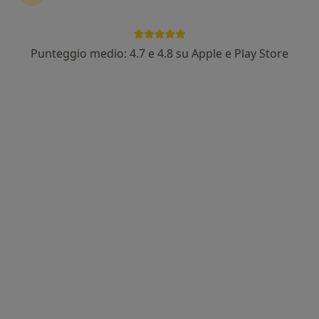
Punteggio medio: 4.7 e 4.8 su Apple e Play Store
Dr. Ermanno Putortì
·
Altro
Dentista, Chirurgo
237 recensioni
Indirizzo
Online
Via Giacomo Matteotti 21, Rho
•
Mappa
Studio Dentistico Dentisti Moderni Dott. Ermanno Putortì
Medicazione
Prestazione gratuita
Questo dottore non ha ancora attivato le prenotazioni online presso questo indirizzo.
Chiedi di attivare le prenotazioni online