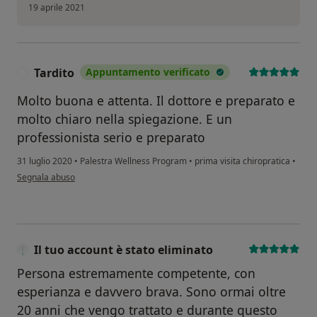
19 aprile 2021
Tardito
Appuntamento verificato
T
Molto buona e attenta. Il dottore e preparato e
molto chiaro nella spiegazione. E un
professionista serio e preparato
31 luglio 2020
•
Palestra Wellness Program
•
prima visita chiropratica
•
secondo l'opinione dell'utente Tardito
Segnala abuso
Il tuo account è stato eliminato
Persona estremamente competente, con
esperianza e davvero brava. Sono ormai oltre
20 anni che vengo trattato e durante questo