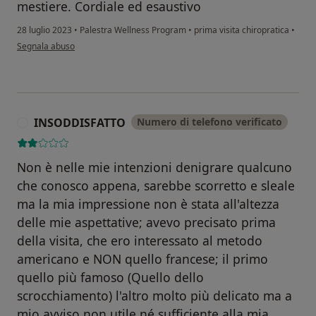
mestiere. Cordiale ed esaustivo
28 luglio 2023
•
Palestra Wellness Program
•
prima visita chiropratica
•
secondo l'opinione dell'utente Matteo
Segnala abuso
INSODDISFATTO
Numero di telefono verificato
I
Non è nelle mie intenzioni denigrare qualcuno
che conosco appena, sarebbe scorretto e sleale
ma la mia impressione non è stata all'altezza
delle mie aspettative; avevo precisato prima
della visita, che ero interessato al metodo
americano e NON quello francese; il primo
quello più famoso (Quello dello
scrocchiamento) l'altro molto più delicato ma a
mio avviso non utile né sufficiente alla mia