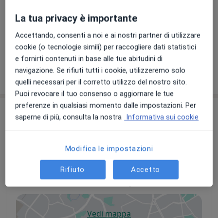
La tua privacy è importante
Trattamento chiropratico
Accettando, consenti a noi e ai nostri partner di utilizzare
75 €
Dettagli
cookie (o tecnologie simili) per raccogliere dati statistici
e fornirti contenuti in base alle tue abitudini di
navigazione. Se rifiuti tutti i cookie, utilizzeremo solo
Come funzionano i prezzi?
quelli necessari per il corretto utilizzo del nostro sito.
Puoi revocare il tuo consenso o aggiornare le tue
preferenze in qualsiasi momento dalle impostazioni. Per
Indirizzi (3)
saperne di più, consulta la nostra
Informativa sui cookie
Indirizzo 1
Indirizzo 2
Indirizzo 3
Modifica le impostazioni
Rifiuto
Accetto
Palestra Wellness Program
Via Valletta San Cristoforo 13,
Savona
17100
Vedi mappa