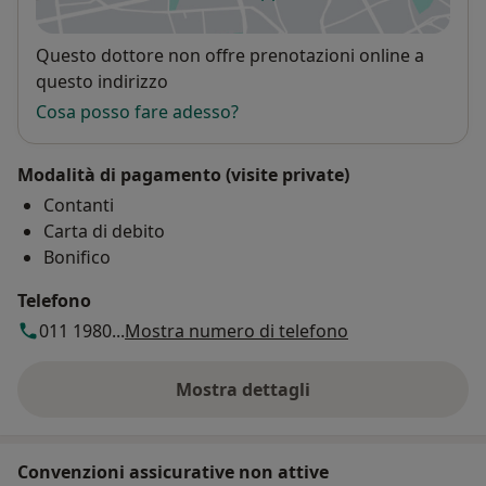
si apre in una nuova scheda
Disponibilità
Questo dottore non offre prenotazioni online a
questo indirizzo
Cosa posso fare adesso?
Modalità di pagamento (visite private)
Contanti
Carta di debito
Bonifico
Telefono
011 1980...
Mostra numero di telefono
Mostra dettagli
sull'indirizzo
Convenzioni assicurative non attive