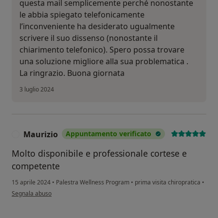
questa mail semplicemente perché nonostante
le abbia spiegato telefonicamente
l’inconveniente ha desiderato ugualmente
scrivere il suo dissenso (nonostante il
chiarimento telefonico). Spero possa trovare
una soluzione migliore alla sua problematica .
La ringrazio. Buona giornata
3 luglio 2024
Maurizio
Appuntamento verificato
M
Molto disponibile e professionale cortese e
competente
15 aprile 2024
•
Palestra Wellness Program
•
prima visita chiropratica
•
secondo l'opinione dell'utente Maurizio
Segnala abuso