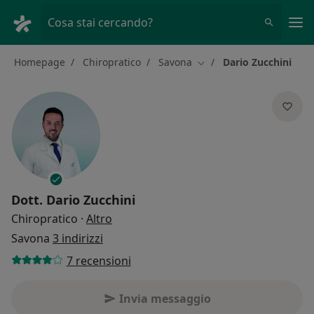
Men
Cosa stai cercando?
Homepage
Chiropratico
Savona
Dario Zucchini
Cambia città
Dott.
Dario Zucchini
sulle specializzazioni
Chiropratico
·
Altro
Savona
3 indirizzi
7 recensioni
Invia messaggio