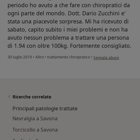
periodo ho avuto a che fare con chiropratici da
ogni parte del mondo. Dott. Dario Zucchini e'
stata una piacevole sorpresa. Mi ha ricevuto di
sabato, capito subito i miei problemi e non ha
avuto nessun problema a trattare una persona
di 1.94 con oltre 100kg. Fortemente consigliato.
secondo l'opinione dell'ute
30 luglio 2019
•
Altro
•
trattamento chiropratico
•
Segnala abuso
Ricerche correlate
Principali patologie trattate
Nevralgia a Savona
Torcicollo a Savona