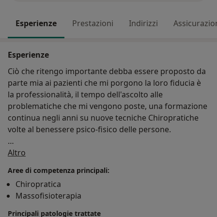
Esperienze
Prestazioni
Indirizzi
Assicurazio
Esperienze
Ciò che ritengo importante debba essere proposto da
parte mia ai pazienti che mi porgono la loro fiducia è
la professionalità, il tempo dell'ascolto alle
problematiche che mi vengono poste, una formazione
continua negli anni su nuove tecniche Chiropratiche
volte al benessere psico-fisico delle persone.
Su di me
La Chiropratica è una professione sanitaria di grado
Altro
primario riconosciuta nel mondo dall'Organismo
Aree di competenza principali:
Mondiale della Sanità.
Chiropratica
L'obiettivo è quello di individuare ed eliminare le cause
Massofisioterapia
che possono provocare problemi fisici prima dei
sintomi, in modo naturale. Il trattamento è volto al
Principali patologie trattate