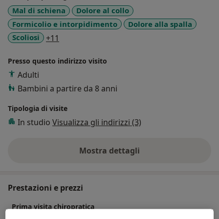
riequilibrio del nostro sistema nervoso (colui che
Mal di schiena
Dolore al collo
gestisce tutte le funzionalità del nostro corpo (dalle
Formicolio e intorpidimento
Dolore alla spalla
articolazioni, ai muscoli, agli organi , ai nostri stessi
a11y_sr_more_diseases
Scoliosi
+11
nervi)
Presso questo indirizzo visito
Adulti
Bambini a partire da 8 anni
Tipologia di visite
In studio
Visualizza gli indirizzi (3)
Mostra dettagli
sull'esperienza
Prestazioni e prezzi
Prima visita chiropratica
130 €
Dettagli