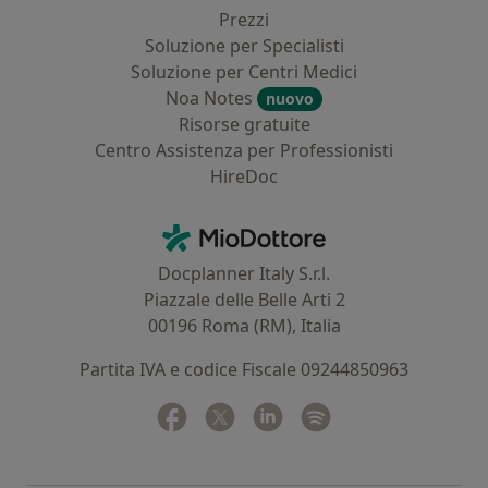
Prezzi
Soluzione per Specialisti
Soluzione per Centri Medici
Noa Notes
nuovo
Risorse gratuite
Centro Assistenza per Professionisti
HireDoc
Contatti
MioDottore - Homepage
Docplanner Italy S.r.l.
Piazzale delle Belle Arti 2
00196 Roma (RM), Italia
Partita IVA e codice Fiscale 09244850963
Facebook
si apre in una nuova scheda
Twitter
si apre in una nuova scheda
Linkedin
si apre in una nuova sc
Spotify
si apre in una nuo