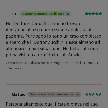
S.L.
Appuntamento verificato
S
Nel Dottore Dario Zucchini ho trovato
dedizione alla sua professione applicata al
paziente. Purtroppo io sono un caso complesso
e spero che il Dottor Zucchini riesca almeno ad
attenuare la mia situazione. Ho fatto solo una
prima visita ma confido in Lui. Grazie
23 marzo 2024
•
Palestra Wellness Program
•
prima visita chiropratica
secondo l'opinione dell'utente S.L.
•
Segnala abuso
Matteo
Numero di telefono verificato
M
Persona altamente qualificata e brava nel suo