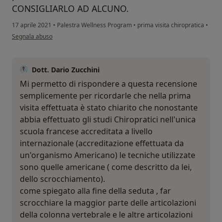
CONSIGLIARLO AD ALCUNO.
17 aprile 2021
•
Palestra Wellness Program
•
prima visita chiropratica
•
secondo l'opinione dell'utente INSODDISFATTO
Segnala abuso
Dott. Dario Zucchini
Mi permetto di rispondere a questa recensione
semplicemente per ricordarle che nella prima
visita effettuata è stato chiarito che nonostante
abbia effettuato gli studi Chiropratici nell'unica
scuola francese accreditata a livello
internazionale (accreditazione effettuata da
un'organismo Americano) le tecniche utilizzate
sono quelle americane ( come descritto da lei,
dello scrocchiamento).
come spiegato alla fine della seduta , far
scrocchiare la maggior parte delle articolazioni
della colonna vertebrale e le altre articolazioni