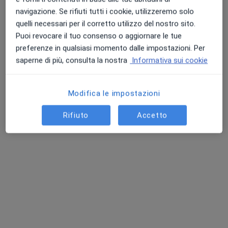
navigazione. Se rifiuti tutti i cookie, utilizzeremo solo
quelli necessari per il corretto utilizzo del nostro sito.
Via Enrico Fermi 7, Trebaseleghe
•
Mappa
Puoi revocare il tuo consenso o aggiornare le tue
Polimedica Srl
preferenze in qualsiasi momento dalle impostazioni. Per
Prima visita di chirurgia generale
120 €
saperne di più, consulta la nostra
Informativa sui cookie
Questo dottore non ha ancora attivato le prenotazioni online presso questo indirizzo.
Modifica le impostazioni
Chiedi di attivare le prenotazioni online
Rifiuto
Accetto
Dott. Stefano Martella
·
Altro
Chirurgo generale, Senologo, Chirurgo plastico