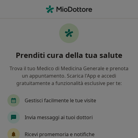
Men
Chirurgo Generale • Cittadella, PD
Filters
Mappa
Chirurghi generali a Cittadella. Prenota
Prenditi cura della tua salute
online la tua visita
In che modo ordiniamo i risultati
Trova il tuo Medico di Medicina Generale e prenota
un appuntamento. Scarica l'App e accedi
gratuitamente a funzionalità esclusive per te:
Gestisci facilmente le tue visite
Invia messaggi ai tuoi dottori
Dott. Roberto Rossini
Ricevi promemoria e notifiche
·
Altro
Chirurgo generale