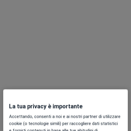
Professionisti sanitari disponibili
Questi professionisti sanitari si trovano fuori
Cittadella, PD, in aree vicine alla tua ricerca.
Dr. Daniele Sambucci
La tua privacy è importante
·
Altro
Chirurgo generale, Chirurgo, Proctologo
101 recensioni
Accettando, consenti a noi e ai nostri partner di utilizzare
cookie (o tecnologie simili) per raccogliere dati statistici
Indirizzo 1
Indirizzo 2
Indirizzo 3
Indirizzo 4
e fornirti contenuti in base alle tue abitudini di