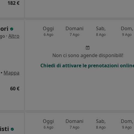
182 €
tori
Oggi
Domani
Sab,
Dom,
6 Ago
7 Ago
8 Ago
9 Ago
·
Altro
rgo
Non ci sono agende disponibili!
Chiedi di attivare le prenotazioni onlin
•
Mappa
60 €
Oggi
Domani
Sab,
Dom,
isti
6 Ago
7 Ago
8 Ago
9 Ago