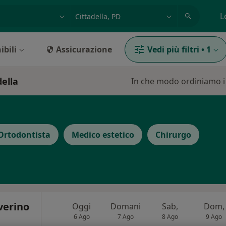
azione, medico, struttura
es: Roma
L
ibili
Assicurazione
Vedi più filtri
•
1
della
In che modo ordiniamo i r
Ortodontista
Medico estetico
Chirurgo
verino
Oggi
Domani
Sab,
Dom,
6 Ago
7 Ago
8 Ago
9 Ago