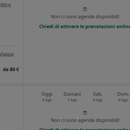
·
Altro
Non ci sono agende disponibili!
Chiedi di attivare le prenotazioni onlin
Mappa
da 80 €
Oggi
Domani
Sab,
Dom,
6 Ago
7 Ago
8 Ago
9 Ago
Non ci sono agende disponibili!