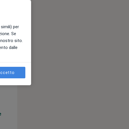
e
simili) per
azione. Se
l nostro sito.
ento dalle
ccetto
Lun,
Mar,
Mer,
10 Ago
11 Ago
12 Ago
e