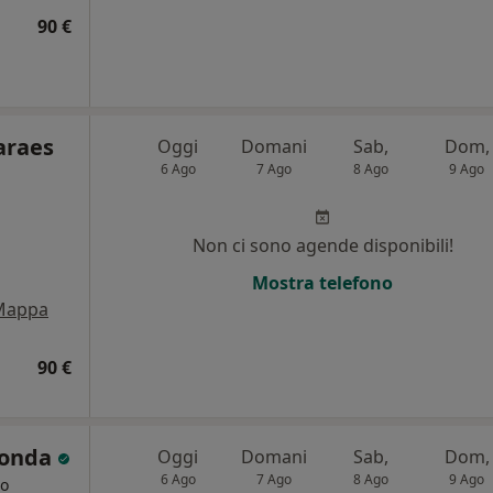
90 €
araes
Oggi
Domani
Sab,
Dom,
6 Ago
7 Ago
8 Ago
9 Ago
Non ci sono agende disponibili!
Mostra telefono
Mappa
90 €
Sonda
Oggi
Domani
Sab,
Dom,
6 Ago
7 Ago
8 Ago
9 Ago
go