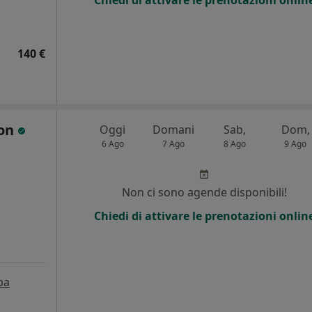
Chiedi di attivare le prenotazioni onlin
140 €
con
Oggi
Domani
Sab,
Dom,
6 Ago
7 Ago
8 Ago
9 Ago
Non ci sono agende disponibili!
Chiedi di attivare le prenotazioni onlin
pa