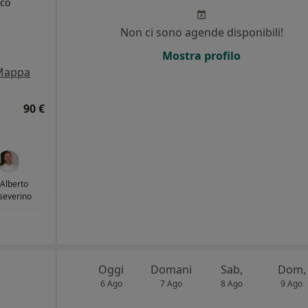
ico
Non ci sono agende disponibili!
i
Mostra profilo
Mappa
90 €
 Alberto
severino
Oggi
Domani
Sab,
Dom,
6 Ago
7 Ago
8 Ago
9 Ago