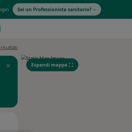
ogin
Sei un Professionista sanitario?
isultati
Espandi mappa
Lun,
Mar,
Mer,
10 Ago
11 Ago
12 Ago