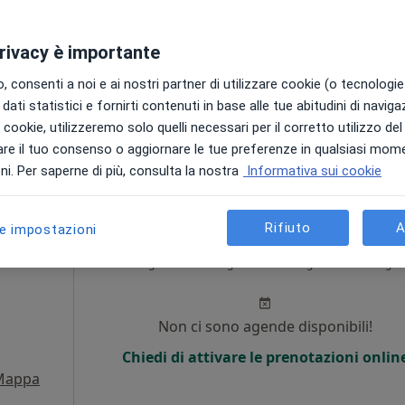
i
Non ci sono agende disponibili!
privacy è importante
Chiedi di attivare le prenotazioni onlin
 consenti a noi e ai nostri partner di utilizzare cookie (o tecnologie 
Mappa
dati statistici e fornirti contenuti in base alle tue abitudini di navig
i i cookie, utilizzeremo solo quelli necessari per il corretto utilizzo de
90 €
re il tuo consenso o aggiornare le tue preferenze in qualsiasi mom
i. Per saperne di più, consulta la nostra
Informativa sui cookie
Rifiuto
A
le impostazioni
Oggi
Domani
Sab,
Dom,
6 Ago
7 Ago
8 Ago
9 Ago
i
Non ci sono agende disponibili!
Chiedi di attivare le prenotazioni onlin
Mappa