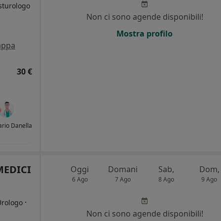
osturologo
Non ci sono agende disponibili!
i
Mostra profilo
ppa
30 €
ario Danella
MEDICI
Oggi
Domani
Sab,
Dom,
6 Ago
7 Ago
8 Ago
9 Ago
·
Urologo
Non ci sono agende disponibili!