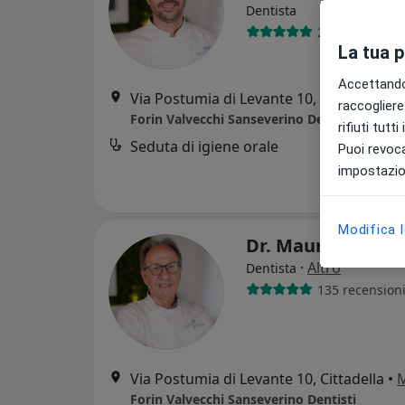
Dentista
214 recension
La tua 
Accettando,
Via Postumia di Levante 10, Cittadella
•
raccogliere 
Forin Valvecchi Sanseverino Dentisti
rifiuti tutt
Seduta di igiene orale
Puoi revoca
impostazion
Modifica 
Dr. Mauro Forin
·
Altro
Dentista
135 recension
Via Postumia di Levante 10, Cittadella
•
Forin Valvecchi Sanseverino Dentisti