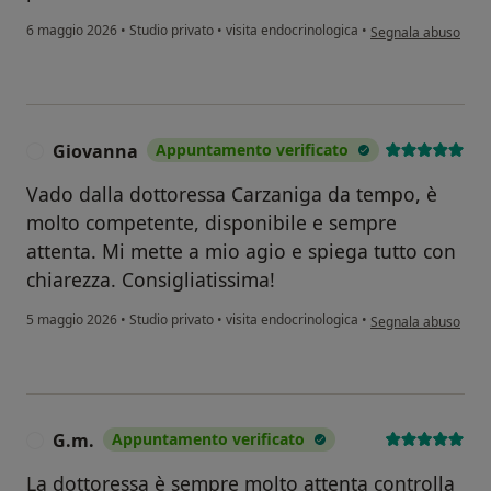
secondo l'opinione d
6 maggio 2026
•
Studio privato
•
visita endocrinologica
•
Segnala abuso
Giovanna
Appuntamento verificato
G
Vado dalla dottoressa Carzaniga da tempo, è
molto competente, disponibile e sempre
attenta. Mi mette a mio agio e spiega tutto con
chiarezza. Consigliatissima!
secondo l'opinione 
5 maggio 2026
•
Studio privato
•
visita endocrinologica
•
Segnala abuso
G.m.
Appuntamento verificato
G
La dottoressa è sempre molto attenta controlla