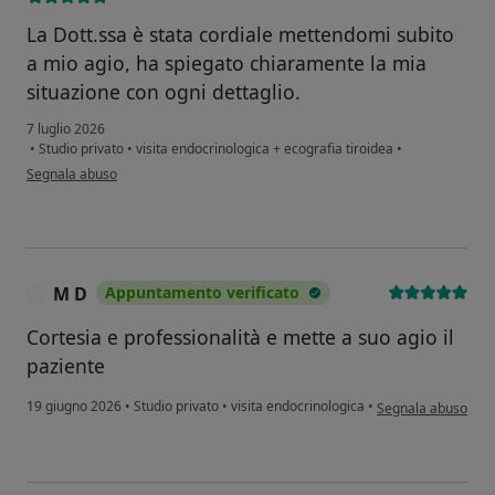
La Dott.ssa è stata cordiale mettendomi subito
a mio agio, ha spiegato chiaramente la mia
situazione con ogni dettaglio.
7 luglio 2026
•
Studio privato
•
visita endocrinologica + ecografia tiroidea
•
secondo l'opinione dell'utente Roberta M.
Segnala abuso
M D
Appuntamento verificato
M
Cortesia e professionalità e mette a suo agio il
paziente
secondo l'opinione 
19 giugno 2026
•
Studio privato
•
visita endocrinologica
•
Segnala abuso