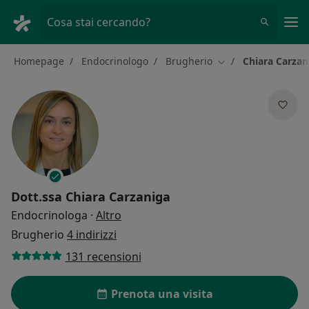
Men
Cosa stai cercando?
Homepage
Endocrinologo
Brugherio
Chiara Carzan
Cambia città
Dott.ssa
Chiara Carzaniga
sulle specializzazioni
Endocrinologa
·
Altro
Brugherio
4 indirizzi
131 recensioni
Prenota una visita