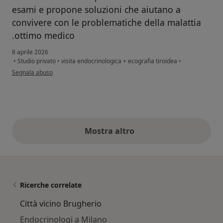
esami e propone soluzioni che aiutano a
convivere con le problematiche della malattia
.ottimo medico
8 aprile 2026
•
Studio privato
•
visita endocrinologica + ecografia tiroidea
•
secondo l'opinione dell'utente G.m.
Segnala abuso
Mostra altro
opinioni di cui sopra
Ricerche correlate
Città vicino Brugherio
Endocrinologi a Milano