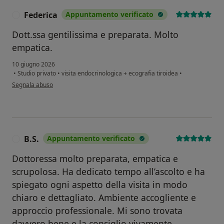
Federica
Appuntamento verificato
F
Dott.ssa gentilissima e preparata. Molto
empatica.
10 giugno 2026
•
Studio privato
•
visita endocrinologica + ecografia tiroidea
•
secondo l'opinione dell'utente Federica
Segnala abuso
B.S.
Appuntamento verificato
B
Dottoressa molto preparata, empatica e
scrupolosa. Ha dedicato tempo all’ascolto e ha
spiegato ogni aspetto della visita in modo
chiaro e dettagliato. Ambiente accogliente e
approccio professionale. Mi sono trovata
davvero bene e la consiglio vivamente.