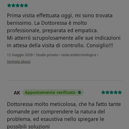
Prima visita effettuata oggi, mi sono trovata
benissimo. La Dottoressa è molto
professionale, preparata ed empatica.
Mi atterrò scrupolosamente alle sue indicazioni
in attesa della visita di controllo. Consiglio!!!
12 maggio 2026
•
Studio privato
•
visita endocrinologica
•
secondo l'opinione dell'utente Mara Migliorini
Segnala abuso
AK
Appuntamento verificato
A
Dottoressa molto meticolosa, che ha fatto tante
domande per comprendere la natura del
problema, ed esaustiva nello spiegare le
possibili soluzioni