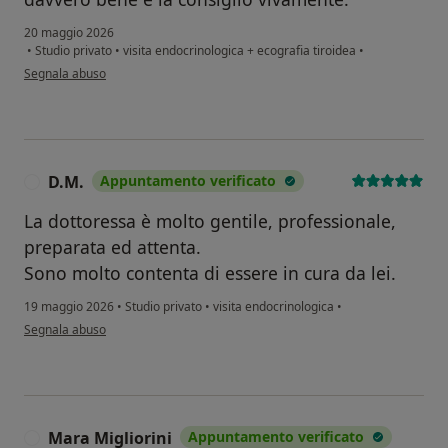
20 maggio 2026
•
Studio privato
•
visita endocrinologica + ecografia tiroidea
•
secondo l'opinione dell'utente B.S.
Segnala abuso
D.M.
Appuntamento verificato
D
La dottoressa è molto gentile, professionale,
preparata ed attenta.
Sono molto contenta di essere in cura da lei.
19 maggio 2026
•
Studio privato
•
visita endocrinologica
•
secondo l'opinione dell'utente D.M.
Segnala abuso
Mara Migliorini
Appuntamento verificato
M