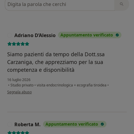
Cerca nelle recensioni
Adriano D’Alessio
Appuntamento verificato
A
Siamo pazienti da tempo della Dott.ssa
Carzaniga, che apprezziamo per la sua
competenza e disponibilità
16 luglio 2026
•
Studio privato
•
visita endocrinologica + ecografia tiroidea
•
secondo l'opinione dell'utente Adriano D’Alessio
Segnala abuso
Roberta M.
Appuntamento verificato
R