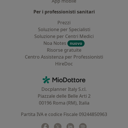
App mobile
Per i professionisti sanitari
Prezzi
Soluzione per Specialisti
Soluzione per Centri Medici
Noa Notes
nuovo
Risorse gratuite
Centro Assistenza per Professionisti
HireDoc
Contatti
MioDottore - Homepage
Docplanner Italy S.r.l.
Piazzale delle Belle Arti 2
00196 Roma (RM), Italia
Partita IVA e codice Fiscale 09244850963
Facebook
si apre in una nuova scheda
Twitter
si apre in una nuova scheda
Linkedin
si apre in una nuova sc
Spotify
si apre in una nuo