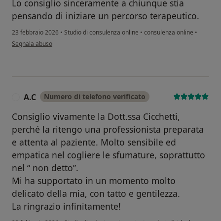
Lo consiglio sinceramente a chiunque stia
pensando di iniziare un percorso terapeutico.
23 febbraio 2026
•
Studio di consulenza online
•
consulenza online
•
secondo l'opinione dell'utente MC
Segnala abuso
A.C
Numero di telefono verificato
A
Consiglio vivamente la Dott.ssa Cicchetti,
perché la ritengo una professionista preparata
e attenta al paziente. Molto sensibile ed
empatica nel cogliere le sfumature, soprattutto
nel “ non detto”.
Mi ha supportato in un momento molto
delicato della mia, con tatto e gentilezza.
La ringrazio infinitamente!