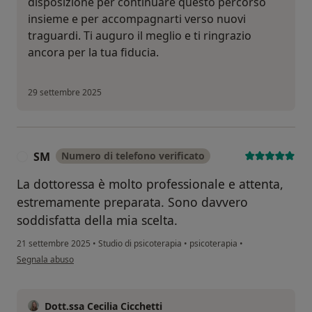
disposizione per continuare questo percorso
insieme e per accompagnarti verso nuovi
traguardi. Ti auguro il meglio e ti ringrazio
ancora per la tua fiducia.
29 settembre 2025
SM
Numero di telefono verificato
S
La dottoressa è molto professionale e attenta,
estremamente preparata. Sono davvero
soddisfatta della mia scelta.
21 settembre 2025
•
Studio di psicoterapia
•
psicoterapia
•
secondo l'opinione dell'utente SM
Segnala abuso
Dott.ssa Cecilia Cicchetti