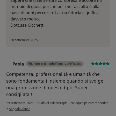
Sapere che ti sei sentita compresa e accolta mi
riempie di gioia, perché per me l’ascolto è alla
base di ogni percorso. La tua fiducia significa
davvero molto.
Dott.ssa Cicchetti
30 settembre 2025
Paola
Numero di telefono verificato
P
Competenza, professionalità e umanità che
sono fondamentali insieme quando si svolge
una professione di questo tipo. Super
consigliata !
29 settembre 2025
•
Studio di psicoterapia
•
colloquio psicoterapeutico
secondo l'opinione dell'utente Paola
•
Segnala abuso