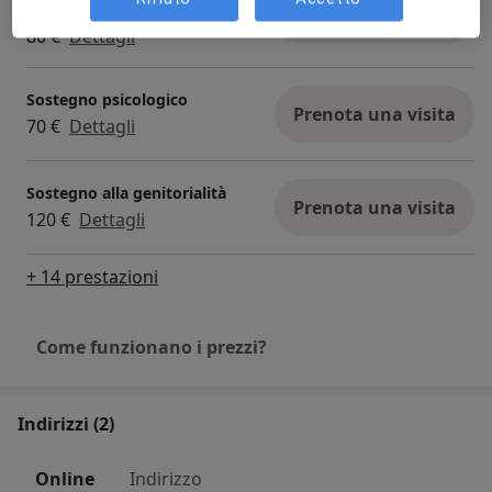
adolescenti
Prenota una visita
80 €
Dettagli
Sostegno psicologico
Prenota una visita
70 €
Dettagli
Sostegno alla genitorialità
Prenota una visita
120 €
Dettagli
+ 14 prestazioni
Come funzionano i prezzi?
Indirizzi (2)
Online
Indirizzo