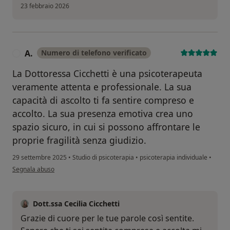
23 febbraio 2026
A.
Numero di telefono verificato
A
La Dottoressa Cicchetti è una psicoterapeuta
veramente attenta e professionale. La sua
capacità di ascolto ti fa sentire compreso e
accolto. La sua presenza emotiva crea uno
spazio sicuro, in cui si possono affrontare le
proprie fragilità senza giudizio.
29 settembre 2025
•
Studio di psicoterapia
•
psicoterapia individuale
•
secondo l'opinione dell'utente A.
Segnala abuso
Dott.ssa Cecilia Cicchetti
Grazie di cuore per le tue parole così sentite.