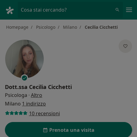
Men
Cosa stai cercando?
Homepage
Psicologo
Milano
Cecilia Cicchetti
Dott.ssa
Cecilia Cicchetti
sulle specializzazioni
Psicologa
·
Altro
Milano
1 indirizzo
10 recensioni
Prenota una visita