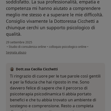
soddisfatto. La sua professionalità, empatia e
competenza mi hanno aiutato a comprendere
meglio me stesso e a superare le mie difficoltà.
Consiglio vivamente la Dottoressa Cicchetti a
chiunque cerchi un supporto psicologico di
qualità.
29 settembre 2025
•
Studio di consulenza online
•
colloquio psicologico online
•
secondo l'opinione dell'utente J. N. O.
Segnala abuso
Dott.ssa Cecilia Cicchetti
Ti ringrazio di cuore per le tue parole così gentili
e per la fiducia che hai riposto in me. Sono
davvero felice di sapere che il percorso di
psicoterapia psicodinamica ti abbia portato
benefici e che tu abbia trovato un ambiente di
sostegno e comprensione. Resto a completa