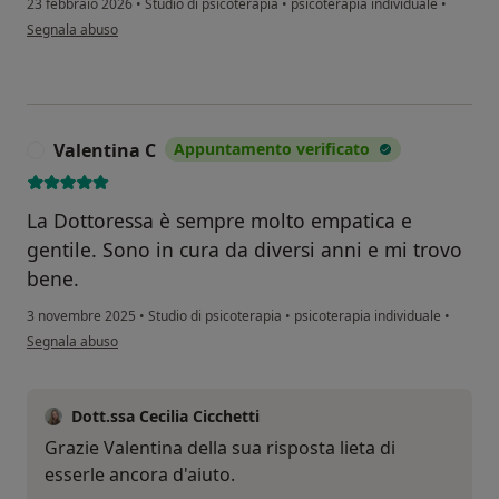
23 febbraio 2026
•
Studio di psicoterapia
•
psicoterapia individuale
•
secondo l'opinione dell'utente A.C
Segnala abuso
Valentina C
Appuntamento verificato
V
La Dottoressa è sempre molto empatica e
gentile. Sono in cura da diversi anni e mi trovo
bene.
3 novembre 2025
•
Studio di psicoterapia
•
psicoterapia individuale
•
secondo l'opinione dell'utente Valentina C
Segnala abuso
Dott.ssa Cecilia Cicchetti
Grazie Valentina della sua risposta lieta di
esserle ancora d'aiuto.