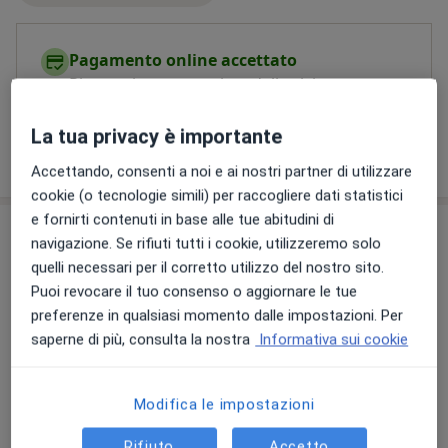
Pagamento online accettato
Risparmia tempo prima della visita.
La tua privacy è importante
Mostra dettagli
sull'esperienza
Accettando, consenti a noi e ai nostri partner di utilizzare
cookie (o tecnologie simili) per raccogliere dati statistici
e fornirti contenuti in base alle tue abitudini di
Prestazioni e prezzi
navigazione. Se rifiuti tutti i cookie, utilizzeremo solo
quelli necessari per il corretto utilizzo del nostro sito.
Colloquio psicologico
Prenota una visita
Puoi revocare il tuo consenso o aggiornare le tue
70 €
Dettagli
preferenze in qualsiasi momento dalle impostazioni. Per
saperne di più, consulta la nostra
Informativa sui cookie
Consulenza psicologica
Prenota una visita
70 €
Dettagli
Modifica le impostazioni
Sostegno psicologico
Rifiuto
Accetto