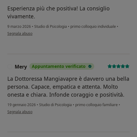
Esperienza più che positiva! La consiglio
vivamente.
9 marzo 2026
•
Studio di Psicologia
•
primo colloquio individuale
•
secondo l'opinione dell'utente F.C
Segnala abuso
Mery
Appuntamento verificato
M
La Dottoressa Mangiavapre è davvero una bella
persona. Capace, empatica e attenta. Molto
onesta e chiara. Infonde coraggio e positività.
19 gennaio 2026
•
Studio di Psicologia
•
primo colloquio familiare
•
secondo l'opinione dell'utente Mery
Segnala abuso