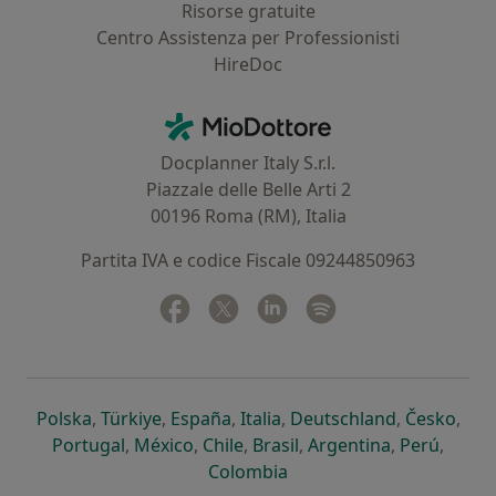
Risorse gratuite
Centro Assistenza per Professionisti
HireDoc
Contatti
MioDottore - Homepage
Docplanner Italy S.r.l.
Piazzale delle Belle Arti 2
00196 Roma (RM), Italia
Partita IVA e codice Fiscale 09244850963
Facebook
si apre in una nuova scheda
Twitter
si apre in una nuova scheda
Linkedin
si apre in una nuova sc
Spotify
si apre in una nuo
si apre in una nuova scheda
si apre in una nuova scheda
si apre in una nuova scheda
si apre in una nuova sche
si apre in 
si a
Polska
,
Türkiye
,
España
,
Italia
,
Deutschland
,
Česko
,
si apre in una nuova scheda
si apre in una nuova scheda
si apre in una nuova scheda
si apre in una nuova s
si apre in u
si apr
Portugal
,
México
,
Chile
,
Brasil
,
Argentina
,
Perú
,
si apre in una nuova sch
Colombia