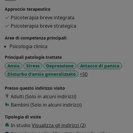
Strategico certificato da Nardone Group. Utilizzo dell'
Approccio terapeutico
approccio EMDR Eye Movement Desensitization and
Psicoterapia breve integrata
Reprocessing in Psicoterapia - La ricerca scientifica
Psicoterapia breve strategica
sull'EMDR ha stabilito che è uno trattamento
empiricamente ed evidence-based per il trattamento
Aree di competenza principali:
del Disturbo da stress Post-Traumatico ma anche per
Psicologia clinica
Fobie, Disturbo da Panico, Ansia, Depressione,
disturbo Dissociativo. Presto particolare attenzione
Principali patologie trattate
alla «relazione» partendo da una prospettiva che pone
Ansia
Stress
Depressione
Attacco di panico
al centro la «persona», sia la persona che chiede aiuto,
a11y_sr_more_disea
Disturbo d'ansia generalizzato
+50
che la persona del terapeuta con le sue dinamiche
emotive e la sua capacità di orientarle e utilizzarle nella
Presso questo indirizzo visito
relazione di cura. Come diceva Virginia Satir, se una
Adulti (Solo in alcuni indirizzi)
persona può scegliere, essa farà sempre la scelta
Bambini (Solo in alcuni indirizzi)
migliore. Il problema è che, il più delle volte, le persone
sentono di non aver scelta. Il compito che mi
Tipologia di visite
propongo come terapeuta è aiutare le persone a
In studio
Visualizza gli indirizzi (2)
scoprire e ad esplorare nuove opportunità di scelta