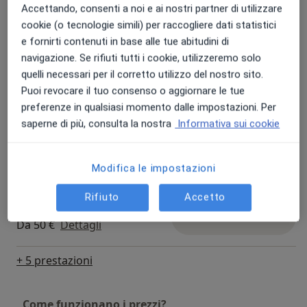
Accettando, consenti a noi e ai nostri partner di utilizzare
cookie (o tecnologie simili) per raccogliere dati statistici
Psicoterapia individuale
e fornirti contenuti in base alle tue abitudini di
Prenota una visita
Da 50 €
Dettagli
navigazione. Se rifiuti tutti i cookie, utilizzeremo solo
quelli necessari per il corretto utilizzo del nostro sito.
Puoi revocare il tuo consenso o aggiornare le tue
Primo colloquio di coppia
Prenota una visita
Da 60 €
Dettagli
preferenze in qualsiasi momento dalle impostazioni. Per
saperne di più, consulta la nostra
Informativa sui cookie
Primo colloquio familiare
Prenota una visita
Da 70 €
Dettagli
Modifica le impostazioni
Rifiuto
Accetto
Primo colloquio individuale
Prenota una visita
Da 50 €
Dettagli
+ 5 prestazioni
Come funzionano i prezzi?